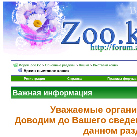
Форум Zoo.kZ
>
Основные разделы
>
Кошки
>
Выставки кошек
Архив выставок кошек
Регистрация
Справка
Правила форума
Важная информация
Уважаемые органи
Доводим до Вашего сведен
данном раз