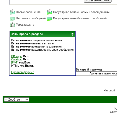
Новые сообщения
Популярная тема с новыми сообщениями
Нет новых сообщений
Популярная тема без новых сообщений
Тема закрыта
Ваши права в разделе
Вы
не можете
создавать новые темы
Вы
не можете
отвечать в темах
Вы
не можете
прикреплять вложения
Вы
не можете
редактировать свои сообщения
BB коды
Вкл.
Смайлы
Вкл.
[IMG]
код
Вкл.
HTML код
Выкл.
Быстрый переход
Правила форума
Часовой 
Po
Copyr