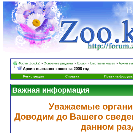
Форум Zoo.kZ
>
Основные разделы
>
Кошки
>
Выставки кошек
>
Архив вы
Архив выставок кошек за 2006 год
Регистрация
Справка
Правила форума
Важная информация
Уважаемые органи
Доводим до Вашего сведен
данном раз