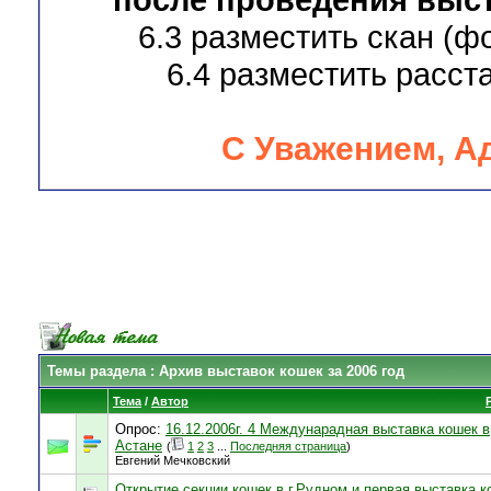
6.3 разместить скан (ф
6.4 разместить расста
С Уважением, А
Темы раздела
: Архив выставок кошек за 2006 год
Тема
/
Автор
Опрос:
16.12.2006г. 4 Междунарадная выставка кошек в
Астане
(
1
2
3
...
Последняя страница
)
Евгений Мечковский
Открытие секции кошек в г.Рудном и первая выставка к