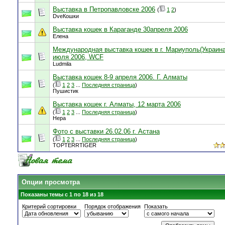
Выставка в Петропавловске 2006
(
1
2
)
DveКошки
Выставка кошек в Караганде 30апреля 2006
Елена
Международная выставка кошек в г. Мариуполь(Украина
июля 2006, WCF
Ludmila
Выставка кошек 8-9 апреля 2006. Г. Алматы
(
1
2
3
...
Последняя страница
)
Пушистик
Выставка кошек г. Алматы, 12 марта 2006
(
1
2
3
...
Последняя страница
)
Нера
Фото с выставки 26.02.06 г. Астана
(
1
2
3
...
Последняя страница
)
TOPTERRTIGER
Опции просмотра
Показаны темы с 1 по 18 из 18
Критерий сортировки
Порядок отображения
Показать