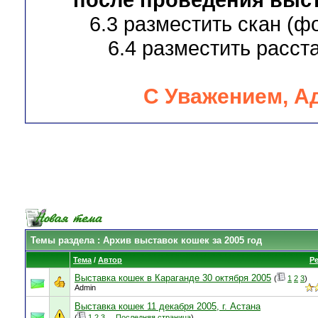
6.3 разместить скан (ф
6.4 разместить расста
С Уважением, А
Темы раздела
: Архив выставок кошек за 2005 год
Тема
/
Автор
Р
Выставка кошек в Караганде 30 октября 2005
(
1
2
3
)
Admin
Выставка кошек 11 декабря 2005, г. Астана
(
1
2
3
...
Последняя страница
)