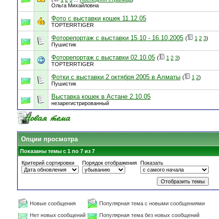
Ольга Михайловна
Фото с выставки кошек 11.12.05
TOPTERRTIGER
Фоторепортаж с выставки 15.10 - 16.10.2005
(
1
2
3
)
Пушистик
Фоторепортаж с выставки 02.10.05
(
1
2
3
)
TOPTERRTIGER
Фотки с выставки 2 октября 2005 в Алматы
(
1
2
)
Пушистик
Выставка кошек в Астане 2.10.05
незарегистрированный
Опции просмотра
Показаны темы с 1 по 7 из 7
Критерий сортировки
Порядок отображения
Показать
Новые сообщения
Популярная тема с новыми сообщениями
Нет новых сообщений
Популярная тема без новых сообщений