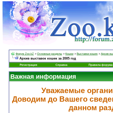
Форум Zoo.kZ
>
Основные разделы
>
Кошки
>
Выставки кошек
>
Архив вы
Архив выставок кошек за 2005 год
Регистрация
Справка
Правила форума
Важная информация
Уважаемые органи
Доводим до Вашего сведен
данном раз