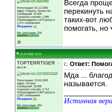
Всегда проще
Регистрация: 02.12.2005
перекинуть на
Адрес: Алматы, Казахстан
Сообщений: 10,249
Сказал(а) спасибо: 1,995
таких-вот лю
Поблагодарили 2,874 раз(а) в
1,471 сообщениях
помогать, но 
Подарков:
13
Вес репутации:
230
22.03.2008, 23:32
TOPTERRTIGER
Ответ: Помог
aka Lilo
Мда ... благо
Регистрация: 23.06.2005
называется.
Адрес: Астана
Сообщений: 19,658
Сказал(а) спасибо: 2,712
___________
Поблагодарили 5,967 раз(а) в
2,567 сообщениях
Истинная вера
Подарков:
95
Вес репутации:
364