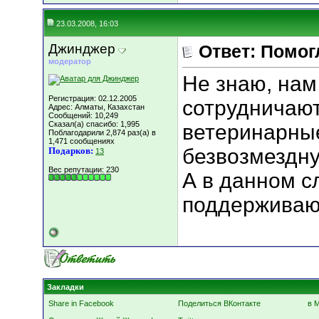
23.03.2008, 16:03
Джинджер
Ответ: Помог
модератор
Не знаю, нам
Регистрация: 02.12.2005
сотрудничают
Адрес: Алматы, Казахстан
Сообщений: 10,249
Сказал(а) спасибо: 1,995
ветеринарны
Поблагодарили 2,874 раз(а) в
1,471 сообщениях
безвозмездн
Подарков:
13
Вес репутации:
230
А в данном с
поддерживаю
Закладки
Share in Facebook
Поделиться ВКонтакте
в 