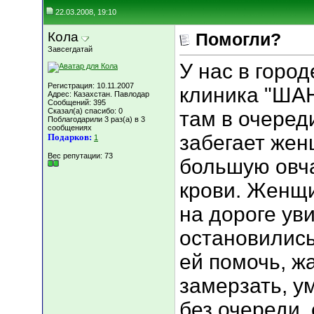
22.03.2008, 19:10
Кола
Помогли?
Завсегдатай
У нас в горо
Регистрация: 10.11.2007
клиника "ШАН
Адрес: Казахстан. Павлодар
Сообщений: 395
Сказал(а) спасибо: 0
там в очереди
Поблагодарили 3 раз(а) в 3
сообщениях
забегает жен
Подарков:
1
Вес репутации:
73
большую овчар
крови. Женщи
на дороге ув
остановились
ей помочь, жа
замерзать, у
без очереди,