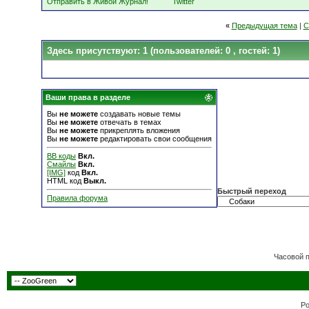
Отправить в Живой Журнал!
Twitter
«
Предыдущая тема
|
С
Здесь присутствуют: 1
(пользователей: 0 , гостей: 1)
Ваши права в разделе
Вы
не можете
создавать новые темы
Вы
не можете
отвечать в темах
Вы
не можете
прикреплять вложения
Вы
не можете
редактировать свои сообщения
BB коды
Вкл.
Смайлы
Вкл.
[IMG]
код
Вкл.
HTML код
Выкл.
Быстрый переход
Правила форума
Часовой 
Po