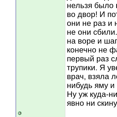
нельзя было
во двор! И по
они не раз и 
не они сбили
на воре и шап
конечно не фа
первый раз с
трупики. Я ув
врач, взяла л
нибудь яму и 
Ну уж куда-н
явно ни скин