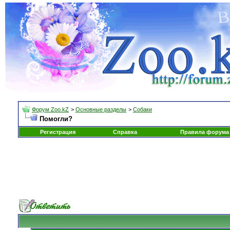
Форум Zoo.kZ
>
Основные разделы
>
Собаки
Помогли?
Регистрация
Справка
Правила форума