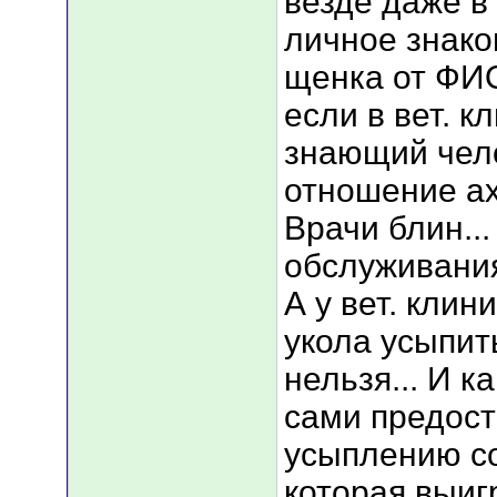
везде даже в
личное знако
щенка от ФИО
если в вет. к
знающий чело
отношение ах
Врачи блин...
обслуживани
А у вет. клин
укола усыпит
нельзя... И к
сами предост
усыплению со
которая выиг