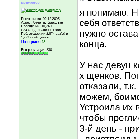
модератор
я понимаю. Н
Регистрация: 02.12.2005
себя ответств
Адрес: Алматы, Казахстан
Сообщений: 10,249
Сказал(а) спасибо: 1,995
нужно остава
Поблагодарили 2,874 раз(а) в
1,471 сообщениях
конца.
Подарков:
13
Вес репутации:
230
У нас девушк
х щенков. По
отказали, т.к
можем, боимс
Устроила их 
чтобы прогли
3-й день - пр
- пристроили 