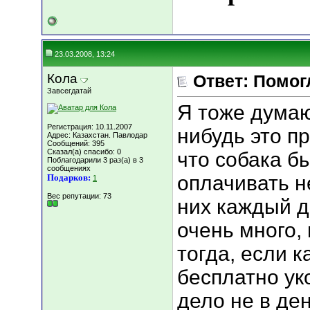
23.03.2008, 13:24
Кола
Ответ: Помог
Завсегдатай
Я тоже думаю
Регистрация: 10.11.2007
нибудь это п
Адрес: Казахстан. Павлодар
Сообщений: 395
Сказал(а) спасибо: 0
что собака б
Поблагодарили 3 раз(а) в 3
сообщениях
оплачивать н
Подарков:
1
Вес репутации:
73
них каждый д
очень много,
тогда, если 
бесплатно ук
дело не в де