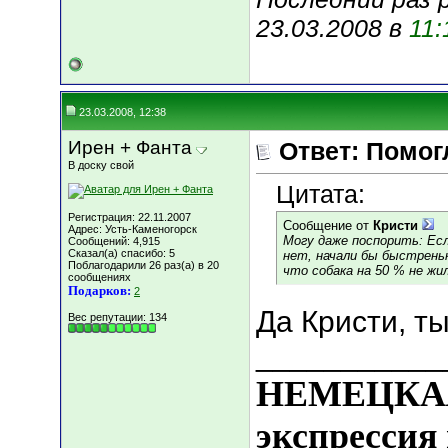
23.03.2008 в
11:
23.03.2008, 12:38
Ирен + Фанта
Ответ: Помог
В доску свой
Цитата:
Регистрация: 22.11.2007
Сообщение от
Кристи
Адрес: Усть-Каменогорск
Могу даже поспорить: Есл
Сообщений: 4,915
Сказал(а) спасибо: 5
нет, начали бы быстреньк
Поблагодарили 26 раз(а) в 20
что собака на 50 % не жи
сообщениях
Подарков:
2
Да Кристи, т
Вес репутации:
134
___________
НЕМЕЦКАЯ
экспрессия 