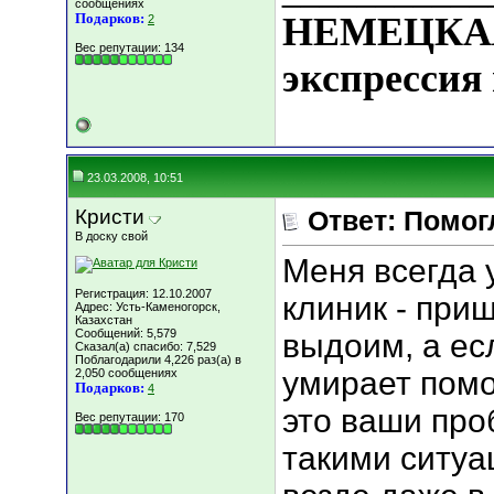
сообщениях
Подарков:
НЕМЕЦКАЯ
2
Вес репутации:
134
экспрессия 
23.03.2008, 10:51
Кристи
Ответ: Помог
В доску свой
Меня всегда 
Регистрация: 12.10.2007
клиник - при
Адрес: Усть-Каменогорск,
Казахстан
Сообщений: 5,579
выдоим, а ес
Сказал(а) спасибо: 7,529
Поблагодарили 4,226 раз(а) в
умирает помо
2,050 сообщениях
Подарков:
4
это ваши про
Вес репутации:
170
такими ситуа