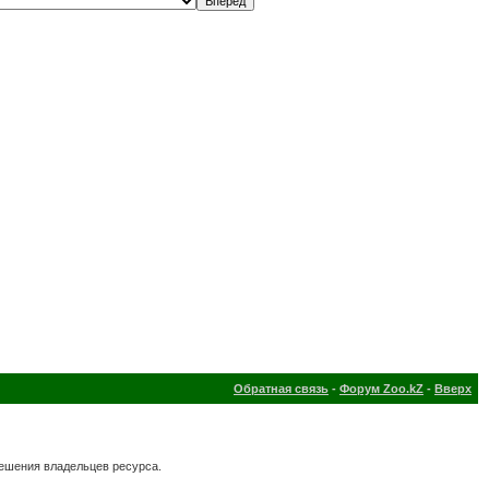
Обратная связь
-
Форум Zoo.kZ
-
Вверх
решения владельцев ресурса.