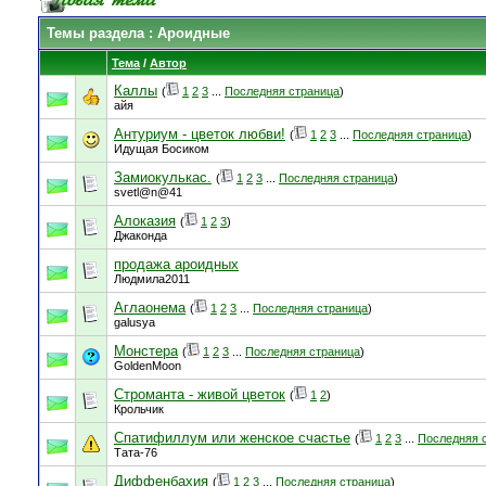
Темы раздела
: Ароидные
Тема
/
Автор
Каллы
(
1
2
3
...
Последняя страница
)
айя
Антуриум - цветок любви!
(
1
2
3
...
Последняя страница
)
Идущая Босиком
Замиокулькас.
(
1
2
3
...
Последняя страница
)
svetl@n@41
Алоказия
(
1
2
3
)
Джаконда
продажа ароидных
Людмила2011
Аглаонема
(
1
2
3
...
Последняя страница
)
galusya
Монстера
(
1
2
3
...
Последняя страница
)
GoldenMoon
Строманта - живой цветок
(
1
2
)
Крольчик
Спатифиллум или женское счастье
(
1
2
3
...
Последняя 
Тата-76
Диффенбахия
(
1
2
3
...
Последняя страница
)