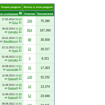
Опции раздела
Искать в этом разделе
Ответов
Просмотров
ее сообщение
17.03.2014
00:54
256
75,390
от
Di.kz
06.02.2014
11:10
854
167,260
от
motyaKz
26.01.2014
21:56
88
30,559
от
ЖеняBorzoy
22.12.2013
23:02
21
18,317
от
Hush
01.09.2013
13:53
3
8,321
от
motyaKz
16.08.2013
13:01
31
17,263
от
sozvezdie
11.06.2013
16:54
130
32,232
от
Radug@
11.06.2013
16:48
10
13,374
от
Radug@
11.06.2013
16:38
52
23,049
от
Radug@
09.08.2012
15:42