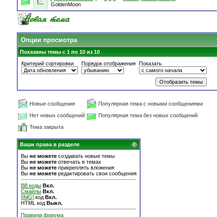
GoldenMoon
Опции просмотра
Показаны темы с 1 по 10 из 10
Критерий сортировки
Порядок отображения
Показать
Новые сообщения
Популярная тема с новыми сообщениями
Нет новых сообщений
Популярная тема без новых сообщений
Тема закрыта
Ваши права в разделе
Вы
не можете
создавать новые темы
Вы
не можете
отвечать в темах
Вы
не можете
прикреплять вложения
Вы
не можете
редактировать свои сообщения
BB коды
Вкл.
Смайлы
Вкл.
[IMG]
код
Вкл.
HTML код
Выкл.
Правила форума