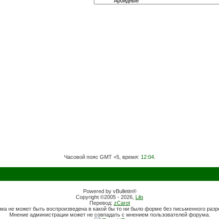
Часовой пояс GMT +5, время:
12:04
.
Powered by vBulletin®
Copyright ©2005 - 2026,
Lilo
Перевод:
zCarot
ма не может быть воспроизведена в какой бы то ни было форме без письменного раз
Мнение администрации может не совпадать с мнением пользователей форума.