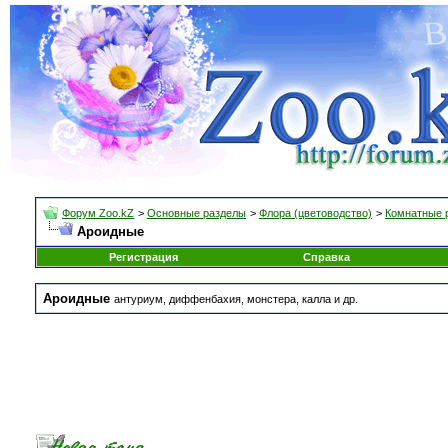
Форум Zoo.kZ
>
Основные разделы
>
Флора (цветоводство)
>
Комнатные 
Ароидные
Регистрация
Справка
Ароидные
антуриум, диффенбахия, монстера, калла и др.