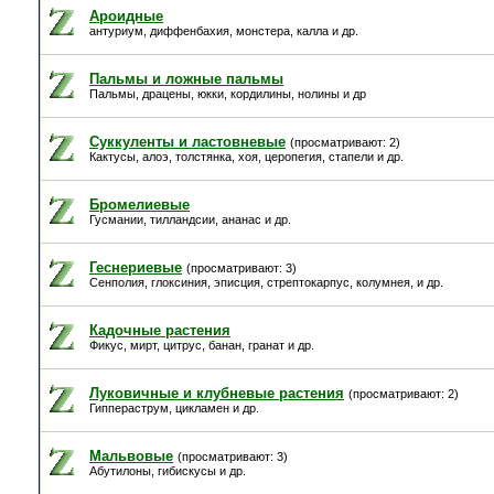
Ароидные
антуриум, диффенбахия, монстера, калла и др.
Пальмы и ложные пальмы
Пальмы, драцены, юкки, кордилины, нолины и др
Суккуленты и ластовневые
(просматривают: 2)
Кактусы, алоэ, толстянка, хоя, церопегия, стапели и др.
Бромелиевые
Гусмании, тилландсии, ананас и др.
Геснериевые
(просматривают: 3)
Сенполия, глоксиния, эписция, стрептокарпус, колумнея, и др.
Кадочные растения
Фикус, мирт, цитрус, банан, гранат и др.
Луковичные и клубневые растения
(просматривают: 2)
Гиппераструм, цикламен и др.
Мальвовые
(просматривают: 3)
Абутилоны, гибискусы и др.