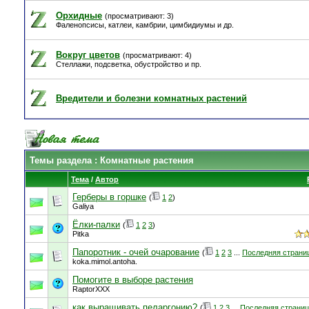
Орхидные
(просматривают: 3)
Фаленопсисы, катлеи, камбрии, цимбидиумы и др.
Вокруг цветов
(просматривают: 4)
Стеллажи, подсветка, обустройство и пр.
Вредители и болезни комнатных растений
Темы раздела
: Комнатные растения
Тема
/
Автор
Герберы в горшке
(
1
2
)
Galiya
Ёлки-палки
(
1
2
3
)
Pitka
Папоротник - очей очарование
(
1
2
3
...
Последняя страни
koka.mimol.antoha.
Помогите в выборе растения
RaptorXXX
как выращивать пеларгонию?
(
1
2
3
...
Последняя страни