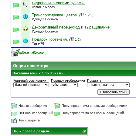
гидропоника своими руками.
наталья мороз
Транспортировка цветов.
(
1
2
3
)
Идущая Босиком
Декоративный перец-уход и выращивание
Идущая Босиком
Подарок Гортензия.
(
1
2
)
Тата-76
Опции просмотра
Показаны темы с 1 по 30 из 45
Критерий сортировки
Порядок отображения
Показать
Новые сообщения
Популярная тема с новыми сообщениями
Нет новых сообщений
Популярная тема без новых сообщений
Тема закрыта
Ваши права в разделе