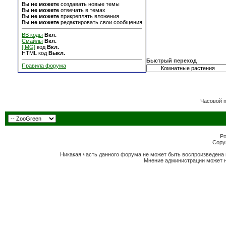
Вы
не можете
создавать новые темы
Вы
не можете
отвечать в темах
Вы
не можете
прикреплять вложения
Вы
не можете
редактировать свои сообщения
BB коды
Вкл.
Смайлы
Вкл.
[IMG]
код
Вкл.
HTML код
Выкл.
Быстрый переход
Правила форума
Часовой 
Po
Copyr
Никакая часть данного форума не может быть воспроизведена 
Мнение администрации может н