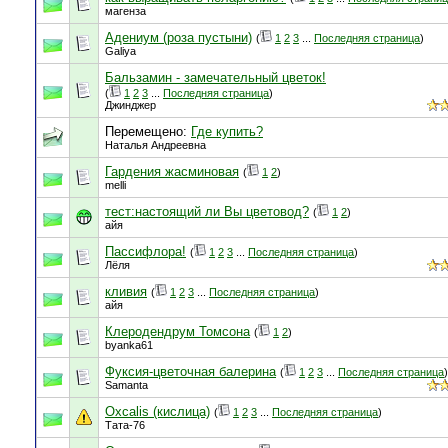
магенза
Адениум (роза пустыни)
(
1
2
3
...
Последняя страница
)
Galiya
Бальзамин - замечательный цветок!
(
1
2
3
...
Последняя страница
)
Джинджер
Перемещено:
Где купить?
Наталья Андреевна
Гардения жасминовая
(
1
2
)
melli
тест:настоящий ли Вы цветовод?
(
1
2
)
айя
Пассифлора!
(
1
2
3
...
Последняя страница
)
Лёля
кливия
(
1
2
3
...
Последняя страница
)
айя
Клеродендрум Томсона
(
1
2
)
byanka61
Фуксия-цветочная балерина
(
1
2
3
...
Последняя страница
)
Samanta
Oxcalis (кислица)
(
1
2
3
...
Последняя страница
)
Тата-76