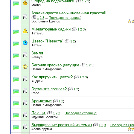
Огород на подоконнике.
(
1
2
3
)
Martini
Азалия-просто необыкновенная красота!!
(
1
2
3
...
Последняя страница
)
Восточный Цветок
Миниатюрные садики
(
1
2
3
)
Тата-76
Цветок "Невеста"
(
1
2
)
Тата-76
Земля
Felisiya
Бегонии красивоцветущие
(
1
2
3
)
Наталья Андреевна
Как приручить цветок?
(
1
2
3
)
Андрей
Гортензия погибла?
(
1
2
)
Rano
Ароматные
(
1
2
)
Наталья Андреевна
Плющи.
(
1
2
3
...
Последняя страница
)
Идущая Босиком
Выращивание растений из семян
(
1
2
3
...
Последняя стр
Алена Крупка