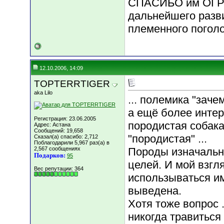
СПАСИБО им ОГР
дальнейшего разв
племенного поголо
12.10.2006, 14:09
TOPTERRTIGER
aka Lilo
... полемика "заче
а ещё более интер
Регистрация: 23.06.2005
породистая собака
Адрес: Астана
Сообщений: 19,658
"породистая" ...
Сказал(а) спасибо: 2,712
Поблагодарили 5,967 раз(а) в
2,567 сообщениях
Породы изначальн
Подарков:
95
целей. И мой взгл
Вес репутации:
364
использываться и
выведена.
Хотя тоже вопрос .
никогда травиться 