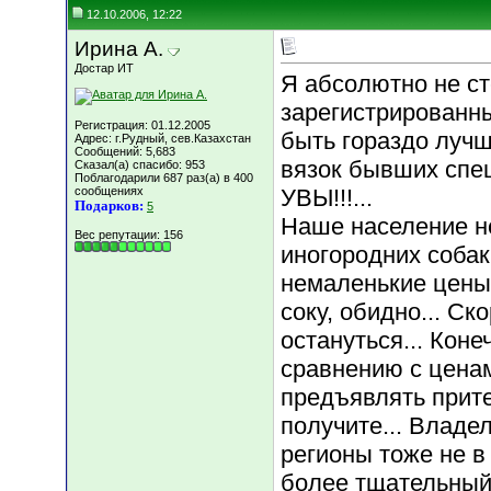
12.10.2006, 12:22
Ирина А.
Достар ИТ
Я абсолютно не ст
зарегистрированны
Регистрация: 01.12.2005
быть гораздо лучш
Адрес: г.Рудный, сев.Казахстан
Сообщений: 5,683
вязок бывших спец
Сказал(а) спасибо: 953
Поблагодарили 687 раз(а) в 400
сообщениях
УВЫ!!!...
Подарков:
5
Наше население н
Вес репутации:
156
иногородних собак
немаленькие цены.
соку, обидно... Ск
остануться... Коне
сравнению с ценам
предъявлять притен
получите... Владел
регионы тоже не в
более тщательный 