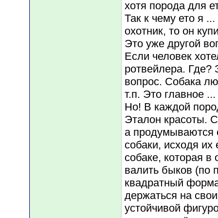
хотя порода для е
Так к чему ето я 
охотник, то он ку
Это уже другой воп
Если человек хоте
ротвейлера. Где? 
вопрос. Собака л
т.п. Это главное ...
Но! В каждой поро
Эталон красоты. С
а продумываются 
собаки, исходя их
собаке, которая 
валить быков (по 
квадратный форма
держаться на свои
устойчивой фигуро