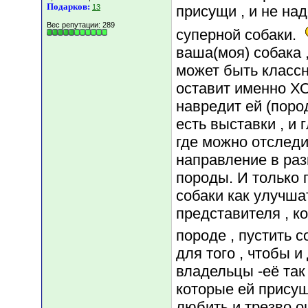
Подарков:
13
присущи , и не на
Вес репутации:
289
суперной собаки.
ваша(моя) собака ,
может быть класс
оставит именно Х
навредит ей (поро
есть выставки , и
где можно отследи
направление в ра
породы. И только 
собаки как улучша
представителя , к
породе , пустить 
для того , чтобы и
владельцы -её так 
которые ей присущ
любить и трезво о