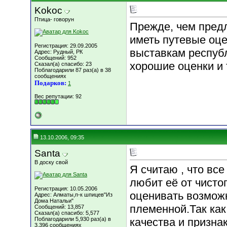
Kokoc
Птица- говорун
Прежде, чем предл
иметь путевые оце
Регистрация: 29.09.2005
выставкам республ
Адрес: Рудный, РК
Сообщений: 952
хорошие оценки и 
Сказал(а) спасибо: 23
Поблагодарили 87 раз(а) в 38
сообщениях
Подарков:
1
Вес репутации:
92
13.10.2006, 09:35
Santa
В доску свой
Я считаю , что все
любит её от чисто
Регистрация: 10.05.2006
оценивать возможн
Адрес: Алматы,п-к шпицев"Из
Дома Натальи"
племенной.Так как 
Сообщений: 13,857
Сказал(а) спасибо: 5,577
Поблагодарили 5,930 раз(а) в
качества и признак
3,396 сообщениях