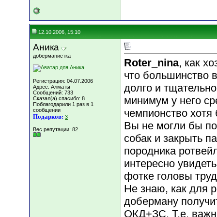
12.10.2006, 15:10
Аника
доберманистка
Roter_nina
, как х
что большинство 
Регистрация: 04.07.2006
долго и тщательно
Адрес: Алматы
Сообщений: 733
минимум у него ср
Сказал(а) спасибо: 8
Поблагодарили 1 раз в 1
сообщении
чемпионство хотя 
Подарков:
3
Вы не могли бы по
Вес репутации:
82
собак и закрыть п
породника ротвейл
интересно увидеть 
фотке головы трудн
Не знаю, как для 
доберману получит
ОКД+ЗС. Т.е. важн