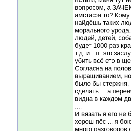
вопросом, а ЗАЧЕМ
амстафа то? Кому
найдёшь таких люд
морального урода
людей, детей, собак
будет 1000 раз кра
т.д. и т.п. это з
убить всё ето в ще
Согласна на поло
выращиванием, но 
было бы стержня, 
сделать ... а пере
видна в каждом дв
....
И вязать я его не 
хорош пёс ... я бою
много разговоров 