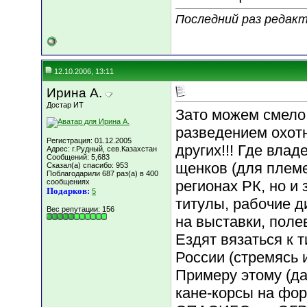
Последний раз редакти
12.10.2006, 13:11
Ирина А.
Достар ИТ
Зато можем смело
разведением охот
Регистрация: 01.12.2005
других!!! Где вла
Адрес: г.Рудный, сев.Казахстан
Сообщений: 5,683
щенков (для племе
Сказал(а) спасибо: 953
Поблагодарили 687 раз(а) в 400
сообщениях
регионах РК, но и
Подарков:
5
титулы, рабочие 
Вес репутации:
156
на выставки, поле
Ездят вязаться к 
России (стремясь 
Примеру этому (да
кане-корсы на фо