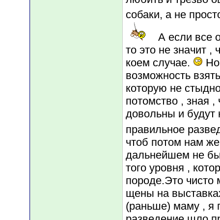
собаки, а не прос
А если все о
то это не значит , 
коем случае.
Но 
возможность взять
которую не стыдно
потомство , зная 
довольны и будут н
правильное разве
чтоб потом нам же
дальнейшем не был
того уровня , кот
породе.Это чисто 
щены на выставках
(раньше) маму , я 
разведение шло пр