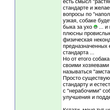
есть смысл "растя
стандарте и желае
вопросы по "напо
узкая, собаке буде
быка за ухо
... 
плюсны провислые 
физическая некон
предназначенных ей
стандарта ...
Но от етого собак
своими хозяевами 
называться "амстаф
Просто существую
стандарту и естес
с "нерабочими" со
улучшения и подд
Кстати, меня тут 