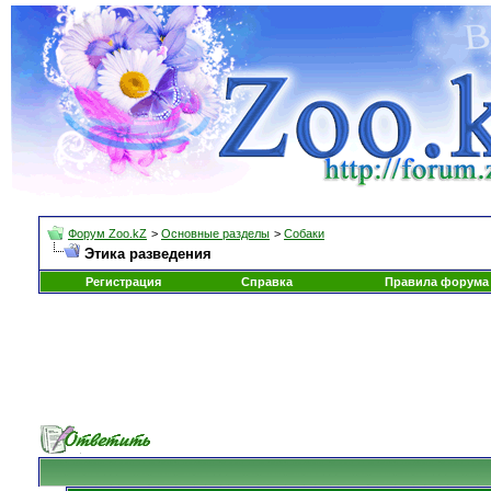
Форум Zoo.kZ
>
Основные разделы
>
Собаки
Этика разведения
Регистрация
Справка
Правила форума