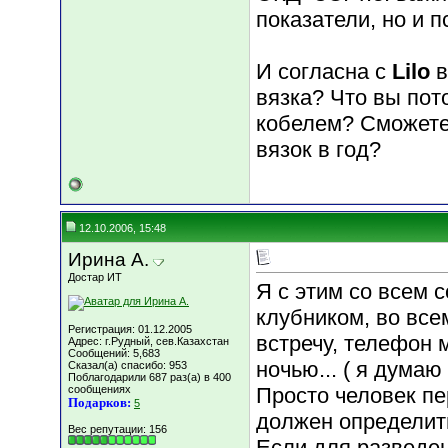
показатели, но и п
И согласна с
Lilo
в
вязка? Что вы пот
кобелем? Сможете
вязок в год?
12.10.2006, 15:48
Ирина А.
Достар ИТ
Я с этим со всем 
клубником, во все
Регистрация: 01.12.2005
встречу, телефон 
Адрес: г.Рудный, сев.Казахстан
Сообщений: 5,683
ночью... ( я думаю
Сказал(а) спасибо: 953
Поблагодарили 687 раз(а) в 400
сообщениях
Просто человек пе
Подарков:
5
должен определить
Вес репутации:
156
Если для разведен