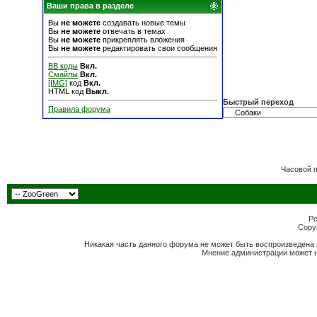
Ваши права в разделе
Вы
не можете
создавать новые темы
Вы
не можете
отвечать в темах
Вы
не можете
прикреплять вложения
Вы
не можете
редактировать свои сообщения
BB коды
Вкл.
Смайлы
Вкл.
[IMG]
код
Вкл.
HTML код
Выкл.
Быстрый переход
Правила форума
Часовой 
Po
Copyr
Никакая часть данного форума не может быть воспроизведена 
Мнение администрации может н