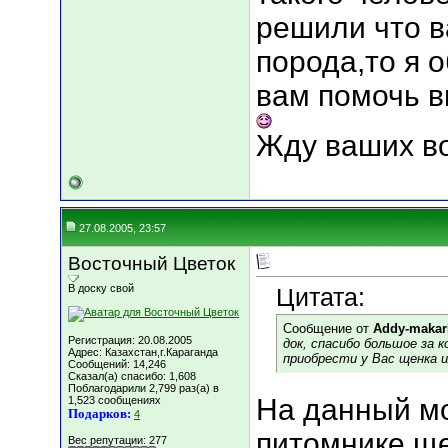
решили что в
порода,то я 
вам помочь в
Жду ваших в
27.08.2005, 23:57
Восточный Цветок
В доску свой
Цитата:
Сообщение от
Addy-maka
Регистрация: 20.08.2005
док, спасибо большое за 
Адрес: Казахстан,г.Караганда
приобрести у Вас щенка 
Сообщений: 14,246
Сказал(а) спасибо: 1,608
Поблагодарили 2,799 раз(а) в
На данный мо
1,523 сообщениях
Подарков:
4
питомнике щ
Вес репутации:
277