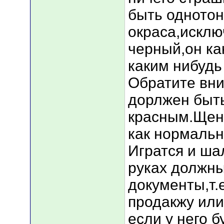
быть однотон
окраса,исклю
черный,он ка
каким нибудь
Обратите вни
дорлжен быть
красным.Щено
как нормальн
Игратся и ша
руках должн
документы,т.
продакжу ил
если у него б