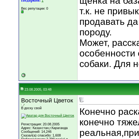
щенка на база
Подарков:
1
т.к. не привы
Вес репутации:
0
продавать да
породу.
Может, расск
особенности 
собаки. Для н
23.08.2005, 03:48
Восточный Цветок
В доску свой
Конечно раск
конечно тяже
Регистрация: 20.08.2005
Адрес: Казахстан,г.Караганда
реальная,пр
Сообщений: 14,246
Сказал(а) спасибо: 1,608