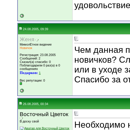
удовольствие
24.08.2005, 09:39
Женя
МимолЕтное видение
Чем данная 
Новичок
Регистрация: 23.08.2005
новичков? Сл
Сообщений: 2
Сказал(а) спасибо: 0
Поблагодарили 0 раз(а) в 0
или в уходе 
сообщениях
Подарков:
1
Спасибо за о
Вес репутации:
0
26.08.2005, 00:34
Восточный Цветок
В доску свой
Необходимо 