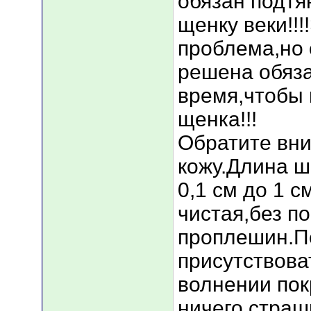
обязан подтя
щенку веки!!
проблема,но 
решена обяз
время,чтобы 
щенка!!!
Обратите вни
кожу.Длина ш
0,1 см до 1 
чистая,без п
проплешин.П
присутствоват
волнении пок
ничего страш