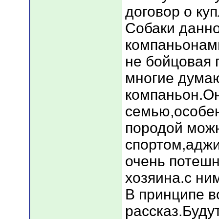
договор о ку
Собаки данн
компаньонами
не бойцовая 
многие думаю
компаньон.Он
семью,особен
породой мож
спортом,адж
очень потеш
хозяина.с ним
В принципе во
рассказ.Буду