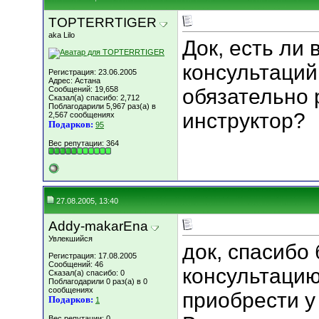
TOPTERRTIGER
aka Lilo
Док, есть ли
консультаци
Регистрация: 23.06.2005
Адрес: Астана
Сообщений: 19,658
обязательно
Сказал(а) спасибо: 2,712
Поблагодарили 5,967 раз(а) в
инструктор?
2,567 сообщениях
Подарков:
95
Вес репутации:
364
27.08.2005, 13:40
Addy-makarEna
Увлекшийся
док, спасибо
Регистрация: 17.08.2005
Сообщений: 46
консультацию!
Сказал(а) спасибо: 0
Поблагодарили 0 раз(а) в 0
сообщениях
приобрести у
Подарков:
1
Вес репутации:
0