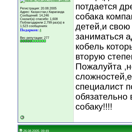
потдается др
Регистрация: 20.08.2005
Адрес: Казахстан,г.Караганда
собака компа
Сообщений: 14,246
Сказал(а) спасибо: 1,608
Поблагодарили 2,799 раз(а) в
детей,и свою
1,523 сообщениях
Подарков:
4
заниматься а
Вес репутации:
277
кобель котор
вторую степе
Пожалуйта ,н
сложностей,е
специалист п
обязательно 
собаку!!!!
26.08.2005, 09:49