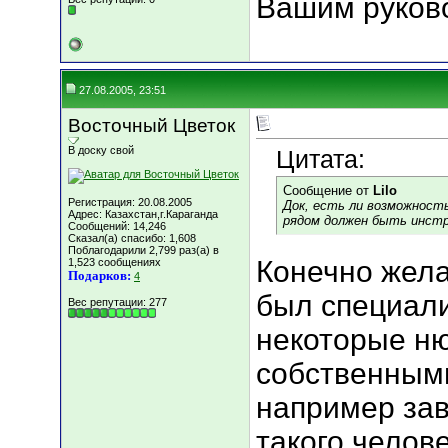
Вашим руков
27.08.2005, 23:51
Восточный Цветок
В доску свой
Цитата:
Сообщение от
Lilo
Регистрация: 20.08.2005
Док, есть ли возможност
Адрес: Казахстан,г.Караганда
рядом должен быть инст
Сообщений: 14,246
Сказал(а) спасибо: 1,608
Поблагодарили 2,799 раз(а) в
Конечно жела
1,523 сообщениях
Подарков:
4
был специали
Вес репутации:
277
некоторые н
собственными
например зав
такого челове