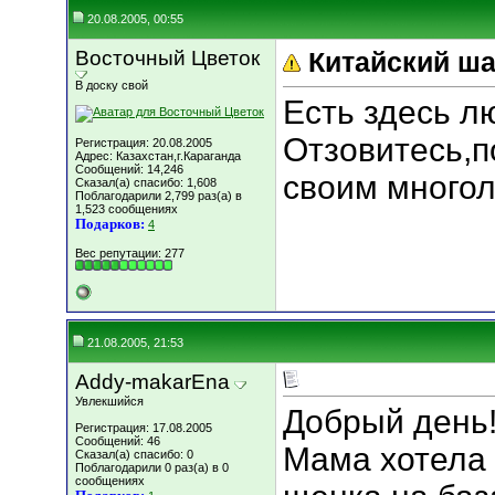
20.08.2005, 00:55
Восточный Цветок
Китайский ша
В доску свой
Есть здесь л
Отзовитесь,
Регистрация: 20.08.2005
Адрес: Казахстан,г.Караганда
Сообщений: 14,246
своим много
Сказал(а) спасибо: 1,608
Поблагодарили 2,799 раз(а) в
1,523 сообщениях
Подарков:
4
Вес репутации:
277
21.08.2005, 21:53
Addy-makarEna
Увлекшийся
Добрый день
Регистрация: 17.08.2005
Сообщений: 46
Мама хотела 
Сказал(а) спасибо: 0
Поблагодарили 0 раз(а) в 0
сообщениях