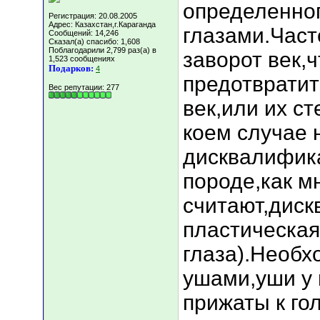
определенног
Регистрация: 20.08.2005
Адрес: Казахстан,г.Караганда
глазами.Част
Сообщений: 14,246
Сказал(а) спасибо: 1,608
Поблагодарили 2,799 раз(а) в
заворот век,
1,523 сообщениях
Подарков:
4
предотвратит
Вес репутации:
277
век,или их ст
коем случае 
дисквалифик
породе,как м
считают,диск
пластическая
глаза).Необх
ушами,уши у 
прижаты к го