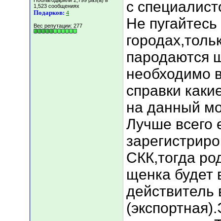
Поблагодарили 2,799 раз(а) в
с специалист
1,523 сообщениях
Подарков:
4
Не пугайтесь
Вес репутации:
277
городах,толь
пародаются щ
необходимо в
справки каки
на данный мо
Лучше всего 
зарегистриро
СКК,тогда ро
щенка будет
действитель 
(экспортная).