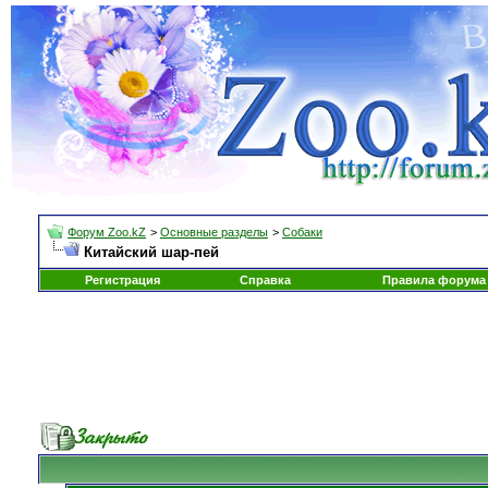
Форум Zoo.kZ
>
Основные разделы
>
Собаки
Китайский шар-пей
Регистрация
Справка
Правила форума