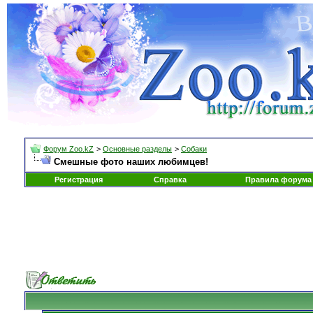
Форум Zoo.kZ
>
Основные разделы
>
Собаки
Смешные фото наших любимцев!
Регистрация
Справка
Правила форума