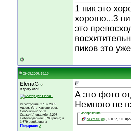
1 пик это хор
хорошо...3 пи
это превосход
восхитительно
пиков это уже
29.05.2006, 15:18
ElenaG
В доску свой
А это фото о
Немного не в
Регистрация: 27.07.2005
Адрес: Усть-Каменогорск
Сообщений: 5,911
Изображения
Сказал(а) спасибо: 2,297
Поблагодарили 3,703 раз(а) в
na kresle.jpg
(92.0 Кб, 110 пр
1,679 сообщениях
Подарков:
2