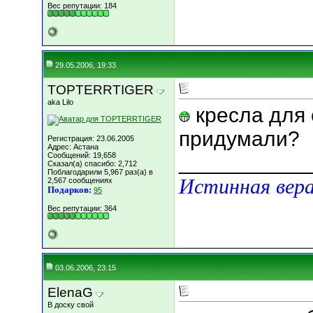
Вес репутации:
184
29.05.2006, 19:33
TOPTERRTIGER
aka Lilo
кресла для 
придумали?
Регистрация: 23.06.2005
Адрес: Астана
Сообщений: 19,658
___________
Сказал(а) спасибо: 2,712
Поблагодарили 5,967 раз(а) в
Истинная вера
2,567 сообщениях
Подарков:
95
Вес репутации:
364
03.06.2006, 23:15
ElenaG
В доску свой