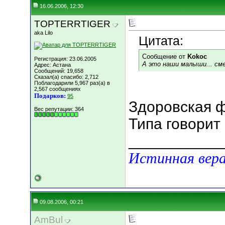
16.06.2006, 12:30
TOPTERRTIGER
aka Lilo
Цитата:
Сообщение от
Kokoc
Регистрация: 23.06.2005
А это наши малыши... см
Адрес: Астана
Сообщений: 19,658
Сказал(а) спасибо: 2,712
Поблагодарили 5,967 раз(а) в
2,567 сообщениях
Подарков:
95
Здоровская 
Вес репутации:
364
Типа говорит 
___________
Истинная вера
09.08.2006, 00:21
AmBul