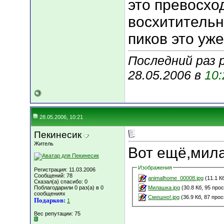
это превосход
восхитительно
пиков это уже
Последний раз 
28.05.2006 в
10:
28.05.2006, 10:21
Пекинесик
Житель
Вот ещё,мила
Изображения
Регистрация: 11.03.2006
Сообщений: 78
animalhome_00008.jpg
(11.1 К
Сказал(а) спасибо: 0
Поблагодарили 0 раз(а) в 0
Милашка.jpg
(30.8 Кб, 95 про
сообщениях
Смешно!.jpg
(36.9 Кб, 87 про
Подарков:
1
Вес репутации:
75
___________