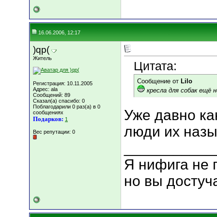
16.06.2006, 12:17
)qp(
Житель
Цитата:
Сообщение от
Lilo
Регистрация: 10.11.2005
Адрес: ala
кресла для собак ещё 
Сообщений: 89
Сказал(а) спасибо: 0
Поблагодарили 0 раз(а) в 0
Уже давно ка
сообщениях
Подарков:
1
люди их наз
Вес репутации:
0
___________
Я нифига не 
но вы достуч