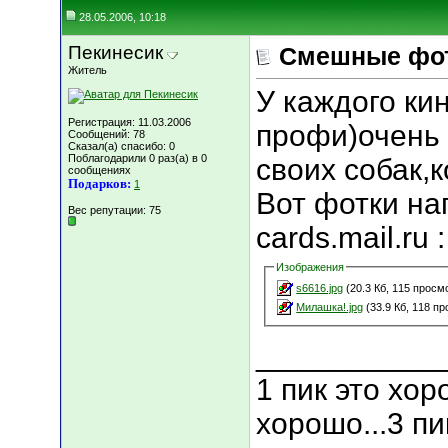
28.05.2006, 10:18
Пекинесик
Смешные фот
Житель
У каждого ки
Регистрация: 11.03.2006
профи)очень
Сообщений: 78
Сказал(а) спасибо: 0
Поблагодарили 0 раз(а) в 0
своих собак,к
сообщениях
Подарков:
1
Вот фотки на
Вес репутации:
75
cards.mail.ru :
Изображения
s6616.jpg
(20.3 Кб, 115 просм
Милашка!.jpg
(33.9 Кб, 118 п
___________
1 пик это хор
хорошо...3 пи