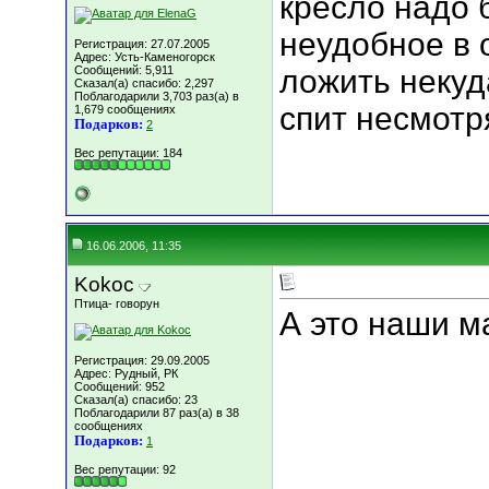
кресло надо 
неудобное в 
Регистрация: 27.07.2005
Адрес: Усть-Каменогорск
Сообщений: 5,911
ложить некуд
Сказал(а) спасибо: 2,297
Поблагодарили 3,703 раз(а) в
спит несмотря
1,679 сообщениях
Подарков:
2
Вес репутации:
184
16.06.2006, 11:35
Kokoc
Птица- говорун
А это наши м
Регистрация: 29.09.2005
Адрес: Рудный, РК
Сообщений: 952
Сказал(а) спасибо: 23
Поблагодарили 87 раз(а) в 38
сообщениях
Подарков:
1
Вес репутации:
92