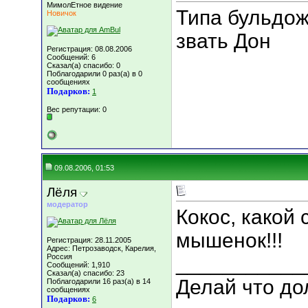
МимолЕтное видение
Типа бульдож
Новичок
звать Дон
Регистрация: 08.08.2006
Сообщений: 6
Сказал(а) спасибо: 0
Поблагодарили 0 раз(а) в 0
сообщениях
Подарков:
1
Вес репутации:
0
09.08.2006, 01:53
Лёля
модератор
Кокос, какой
мышенок!!!
Регистрация: 28.11.2005
Адрес: Петрозаводск, Карелия,
Россия
___________
Сообщений: 1,910
Сказал(а) спасибо: 23
Делай что дол
Поблагодарили 16 раз(а) в 14
сообщениях
Подарков:
6