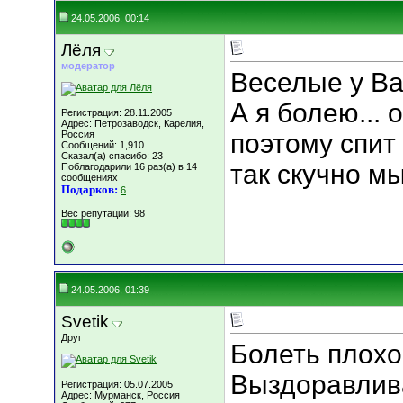
24.05.2006, 00:14
Лёля
модератор
Веселые у Вас
А я болею... 
Регистрация: 28.11.2005
Адрес: Петрозаводск, Карелия,
Россия
поэтому спит 
Сообщений: 1,910
Сказал(а) спасибо: 23
так скучно м
Поблагодарили 16 раз(а) в 14
сообщениях
Подарков:
6
Вес репутации:
98
24.05.2006, 01:39
Svetik
Друг
Болеть плохо
Выздоравлив
Регистрация: 05.07.2005
Адрес: Мурманск, Россия