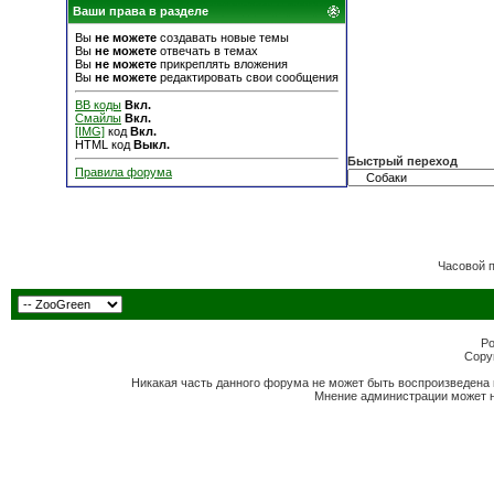
Ваши права в разделе
Вы
не можете
создавать новые темы
Вы
не можете
отвечать в темах
Вы
не можете
прикреплять вложения
Вы
не можете
редактировать свои сообщения
BB коды
Вкл.
Смайлы
Вкл.
[IMG]
код
Вкл.
HTML код
Выкл.
Быстрый переход
Правила форума
Часовой 
Po
Copyr
Никакая часть данного форума не может быть воспроизведена 
Мнение администрации может н