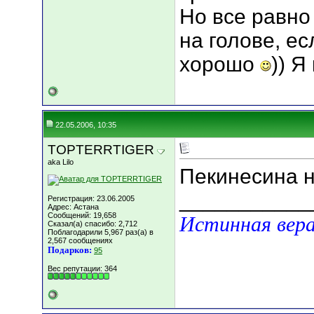
Но все равно
на голове, ес
хорошо
)) Я
22.05.2006, 10:35
TOPTERRTIGER
aka Lilo
Пекинесина 
___________
Регистрация: 23.06.2005
Адрес: Астана
Сообщений: 19,658
Истинная вера
Сказал(а) спасибо: 2,712
Поблагодарили 5,967 раз(а) в
2,567 сообщениях
Подарков:
95
Вес репутации:
364