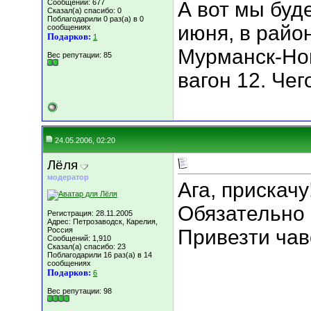
Сообщений: 677
А вот мы буд
Сказал(а) спасибо: 0
Поблагодарили 0 раз(а) в 0
июня, в райо
сообщениях
Подарков:
1
Мурманск-Нов
Вес репутации:
85
вагон 12. Че
24.05.2006, 02:20
Лёля
модератор
Ага, прискачу!
Обязательно 
Регистрация: 28.11.2005
Адрес: Петрозаводск, Карелия,
Россия
Привезти чав
Сообщений: 1,910
Сказал(а) спасибо: 23
Поблагодарили 16 раз(а) в 14
сообщениях
Подарков:
6
Вес репутации:
98