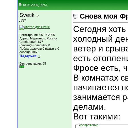
18.05.2006, 00:51
Svetik
Снова моя Ф
Друг
Сегодня хоть
Регистрация: 05.07.2005
холодный ден
Адрес: Мурманск, Россия
Сообщений: 677
Сказал(а) спасибо: 0
ветер и срыв
Поблагодарили 0 раз(а) в 0
сообщениях
есть отоплен
Подарков:
1
Вес репутации:
85
Фросе есть, 
В комнатах с
начинается п
занимается 
делами.
Вот такими:
Изображения