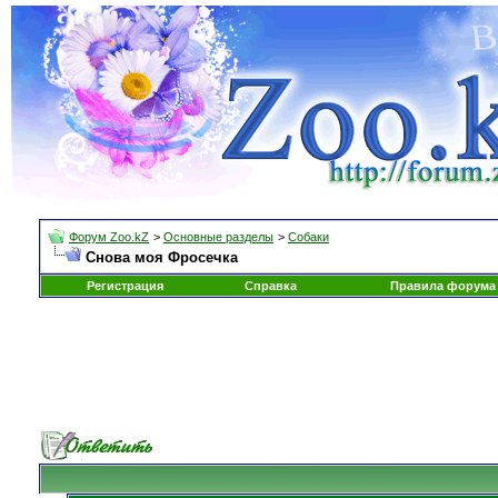
Форум Zoo.kZ
>
Основные разделы
>
Собаки
Снова моя Фросечка
Регистрация
Справка
Правила форума