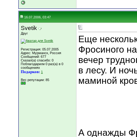
16.07.2006, 03:47
Svetik
Друг
Еще несколь
Фросиного на
Регистрация: 05.07.2005
Адрес: Мурманск, Россия
Сообщений: 677
вечер трудно
Сказал(а) спасибо: 0
Поблагодарили 0 раз(а) в 0
в лесу. И но
сообщениях
Подарков:
1
маминой кров
Вес репутации:
85
А однажды Фр