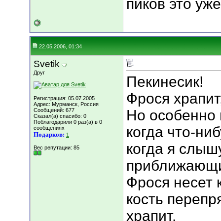
пиков это уже
22.05.2006, 01:34
Svetik
Друг
Пекинесик!
Фрося храпит
Регистрация: 05.07.2005
Адрес: Мурманск, Россия
Сообщений: 677
Но особенно н
Сказал(а) спасибо: 0
Поблагодарили 0 раз(а) в 0
когда что-ниб
сообщениях
Подарков:
1
когда я слыш
Вес репутации:
85
приближающие
Фрося несет 
кость перепр
храпит.