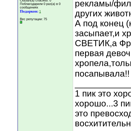
Сказал(а) спасибо: 0
рекламы/филь
Поблагодарили 0 раз(а) в 0
сообщениях
других живот
Подарков:
1
Вес репутации:
75
А под конец (
засыпает,и хр
СВЕТИК,а Фро
первая девоч
хропела,толь
посапывала!
___________
1 пик это хор
хорошо...3 пи
это превосход
восхитительно