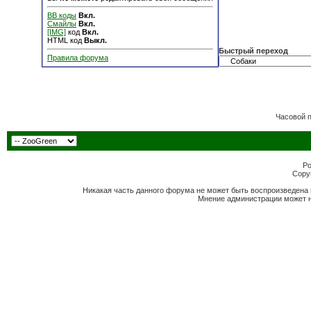
BB коды
Вкл.
Смайлы
Вкл.
[IMG]
код
Вкл.
HTML код
Выкл.
Быстрый переход
Правила форума
Часовой 
Po
Copyr
Никакая часть данного форума не может быть воспроизведена 
Мнение администрации может н