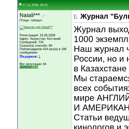
17.12.2008, 00:31
Natali***
Журнал "Буль
Птица- говорун
Журнал выход
Регистрация: 16.06.2008
1000 экземпл
Адрес: Казахстан, Костанай
Сообщений: 734
Сказал(а) спасибо: 89
Наш журнал ч
Поблагодарили 424 раз(а) в 186
сообщениях
России, но и 
Подарков:
1
Вес репутации:
84
в Казахстане
Мы стараемс
всех события
мире АНГЛИ
И АМЕРИКАН
Статьи ведущ
кинологов и э