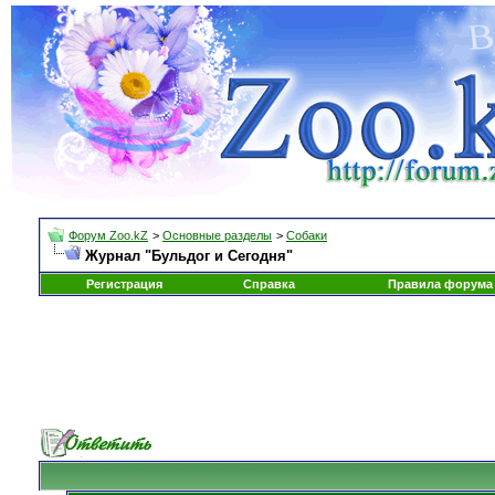
Форум Zoo.kZ
>
Основные разделы
>
Собаки
Журнал "Бульдог и Сегодня"
Регистрация
Справка
Правила форума