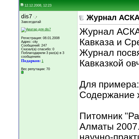
12.12.2008, 12:23
dis7
Журнал АСКА
Завсегдатай
Журнал АСКА
Регистрация: 08.01.2008
Кавказа и Ср
Адрес: city
Сообщений: 247
Сказал(а) спасибо: 0
Журнал посв
Поблагодарили 3 раз(а) в 3
сообщениях
Кавказкой ов
Подарков:
1
Вес репутации:
70
Для примера:
Содержание 
Питомник "Ра
Алматы 2007
научно-практ