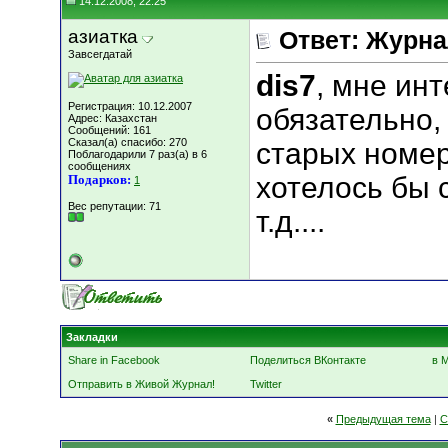
14.12.2008, 22:25
азиатка
Ответ: Журн
Завсегдатай
dis7
, мне ин
Регистрация: 10.12.2007
обязательно,
Адрес: Казахстан
Сообщений: 161
Сказал(а) спасибо: 270
старых номер
Поблагодарили 7 раз(а) в 6
сообщениях
хотелось бы 
Подарков:
1
Вес репутации:
71
т.д....
Закладки
Share in Facebook
Поделиться ВКонтакте
в 
Отправить в Живой Журнал!
Twitter
«
Предыдущая тема
|
С