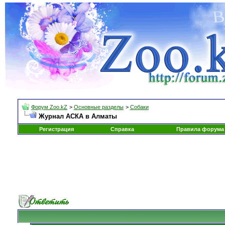
Форум Zoo.kZ
>
Основные разделы
>
Собаки
Журнал АСКА в Алматы
Регистрация
Справка
Правила форума