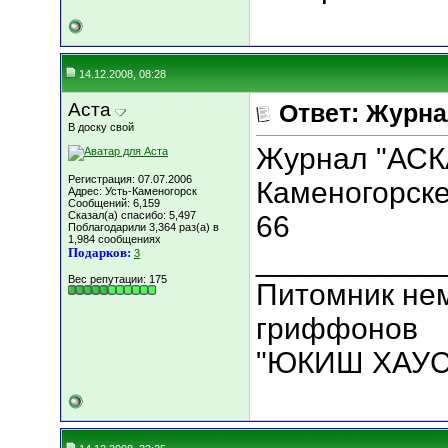
14.12.2008, 08:28
Аста
Ответ: Журн
В доску свой
Журнал "АСКА
Регистрация: 07.07.2006
Каменогорске
Адрес: Усть-Каменогорск
Сообщений: 6,159
Сказал(а) спасибо: 5,497
66
Поблагодарили 3,364 раз(а) в
1,984 сообщениях
___________
Подарков:
3
Вес репутации:
175
Питомник нем
гриффонов
"ЮКИШ ХАУС