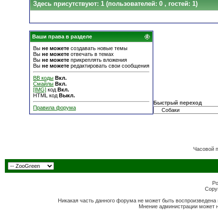
Здесь присутствуют: 1
(пользователей: 0 , гостей: 1)
Ваши права в разделе
Вы
не можете
создавать новые темы
Вы
не можете
отвечать в темах
Вы
не можете
прикреплять вложения
Вы
не можете
редактировать свои сообщения
BB коды
Вкл.
Смайлы
Вкл.
[IMG]
код
Вкл.
HTML код
Выкл.
Быстрый переход
Правила форума
Часовой 
Po
Copyr
Никакая часть данного форума не может быть воспроизведена 
Мнение администрации может н