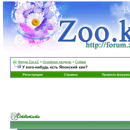
Форум Zoo.kZ
>
Основные разделы
>
Собаки
У кого-нибудь есть Японский хин?
Регистрация
Справка
Правила форума