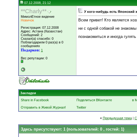
07.12.2008, 21:12
**Charly**
У кого-нибудь есть Японский 
МимолЕтное видение
Всем привет! Кто является хо
Новичок
Регистрация: 07.12.2008
ни с одной собакой не знакомы
Адрес: Астана (Казахстан)
Сообщений: 2
познакомиться и иногда гулят
Сказал(а) спасибо: 0
Поблагодарили 0 раз(а) в 0
сообщениях
Подарков:
1
Вес репутации:
0
Закладки
Share in Facebook
Поделиться ВКонтакте
в 
Отправить в Живой Журнал!
Twitter
«
Предыдущая тема
|
С
Здесь присутствуют: 1
(пользователей: 0 , гостей: 1)