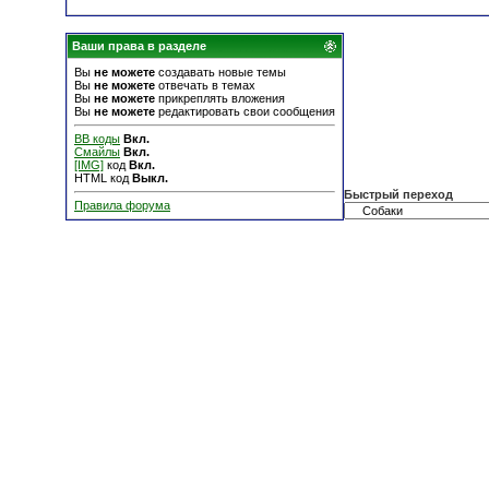
Ваши права в разделе
Вы
не можете
создавать новые темы
Вы
не можете
отвечать в темах
Вы
не можете
прикреплять вложения
Вы
не можете
редактировать свои сообщения
BB коды
Вкл.
Смайлы
Вкл.
[IMG]
код
Вкл.
HTML код
Выкл.
Быстрый переход
Правила форума