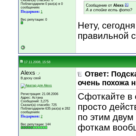
Сказал(а) спасибо: 0
Поблагодарили 0 раз(а) в 0
Сообщение от
Alexs
сообщениях
А в стойке есть фото?
Подарков:
1
Вес репутации:
0
Нету, сегодн
правильной с
17.11.2008, 15:58
Alexs
Ответ: Подск
В доску свой
очень похожа н
Сфоткайте в 
Регистрация: 21.08.2006
Адрес: Астана
Сообщений: 3,275
просто дейст
Сказал(а) спасибо: 725
Поблагодарили 635 раз(а) в 282
сообщениях
по этим двум
Подарков:
2
Вес репутации:
144
фоткам вообщ