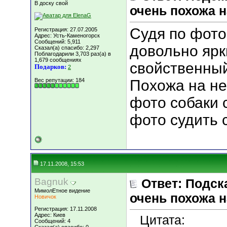
В доску свой
очень похожа н
Судя по фото,
Регистрация: 27.07.2005
Адрес: Усть-Каменогорск
Сообщений: 5,911
довольно ярки
Сказал(а) спасибо: 2,297
Поблагодарили 3,703 раз(а) в
1,679 сообщениях
свойственный
Подарков:
2
Вес репутации:
184
Похожа на не
фото собаки с
фото судить 
17.11.2008, 15:53
Bagnuk
Ответ: Подск
МимолЕтное видение
очень похожа н
Новичок
Регистрация: 17.11.2008
Адрес: Киев
Цитата:
Сообщений: 4