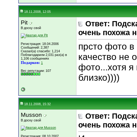
18.11.2008, 12:05
Pit
Ответ: Подск
В доску свой
очень похожа н
прсто фото в
Регистрация: 18.04.2006
Сообщений: 2,387
Сказал(а) спасибо: 1,214
качество не о
Поблагодарили 2,031 раз(а) в
1,106 сообщениях
Подарков:
1
фото...хотя я
Вес репутации:
107
близко))))
18.11.2008, 15:32
Musson
Ответ: Подск
В доску свой
очень похожа н
Регистрация: 08.10.2007