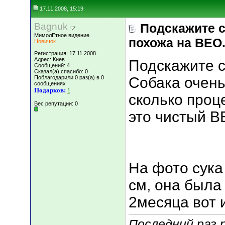
17.11.2008, 15:19
Bagnuk
Подскажите с
МимолЕтное видение
похожа на ВЕО
Новичок
Регистрация: 17.11.2008
Адрес: Киев
Подскажите с
Сообщений: 4
Сказал(а) спасибо: 0
Поблагодарили 0 раз(а) в 0
Собака очень
сообщениях
Подарков:
1
сколько проц
Вес репутации:
0
это чистый В
На фото сука
см, она была
2месяца вот и
Последний раз 