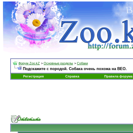
Форум Zoo.kZ
>
Основные разделы
>
Собаки
Подскажите с породой. Собака очень похожа на ВЕО.
Регистрация
Справка
Правила форума