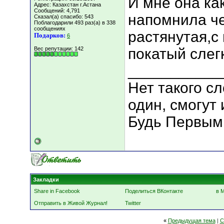
И мне она ка
Адрес: Казахстан г.Астана
Сообщений: 4,791
напомнила че
Сказал(а) спасибо: 543
Поблагодарили 493 раз(а) в 338
сообщениях
растянутая,с
Подарков:
6
Вес репутации:
142
покатый слег
___________
Нет такого сл
один, смогут 
Будь Первым
Закладки
Share in Facebook
Поделиться ВКонтакте
в 
Отправить в Живой Журнал!
Twitter
«
Предыдущая тема
|
С