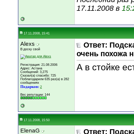
17.11.2008 в
15:
17.11.2008, 15:41
Alexs
Ответ: Подск
В доску свой
очень похожа н
А в стойке е
Регистрация: 21.08.2006
Адрес: Астана
Сообщений: 3,275
Сказал(а) спасибо: 725
Поблагодарили 635 раз(а) в 282
сообщениях
Подарков:
2
Вес репутации:
144
17.11.2008, 15:50
ElenaG
Ответ: Подск