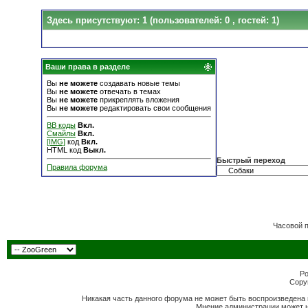
Здесь присутствуют: 1
(пользователей: 0 , гостей: 1)
Ваши права в разделе
Вы
не можете
создавать новые темы
Вы
не можете
отвечать в темах
Вы
не можете
прикреплять вложения
Вы
не можете
редактировать свои сообщения
BB коды
Вкл.
Смайлы
Вкл.
[IMG]
код
Вкл.
HTML код
Выкл.
Быстрый переход
Правила форума
Часовой 
Po
Copyr
Никакая часть данного форума не может быть воспроизведена 
Мнение администрации может н