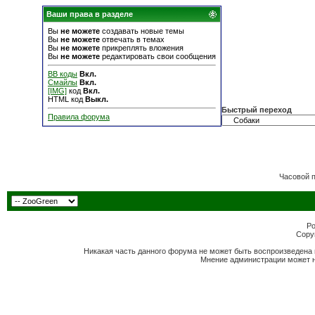
Ваши права в разделе
Вы
не можете
создавать новые темы
Вы
не можете
отвечать в темах
Вы
не можете
прикреплять вложения
Вы
не можете
редактировать свои сообщения
BB коды
Вкл.
Смайлы
Вкл.
[IMG]
код
Вкл.
HTML код
Выкл.
Быстрый переход
Правила форума
Часовой 
Po
Copyr
Никакая часть данного форума не может быть воспроизведена 
Мнение администрации может н