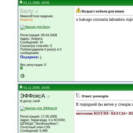
01.11.2008, 18:56
Балу
Возраст кобеля для вязки
МимолЕтное видение
s kakogo vozrasta labradoru nuj
Новичок
Регистрация: 09.04.2008
Адрес: Алмата
Сообщений: 16
Сказал(а) спасибо: 0
Поблагодарили 0 раз(а) в 0
сообщениях
Подарков:
1
Вес репутации:
0
01.11.2008, 19:09
ЭФФоксА
Ответ: pomogite
В доску свой
В породной бы ветке у спецов 
__________________
питомник КОЛЛИ+ КЕЕСЫ+
Регистрация: 17.05.2006
Адрес: Караганда, п-к КОЛЛИ,
ШПИЦЫ "ЭксФлэшФокс",
Почетный член СКК
Сообщений: 5,489