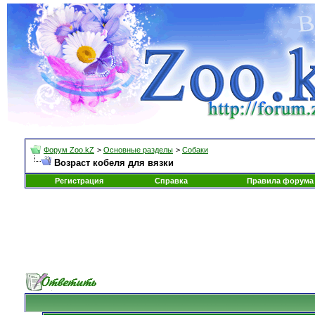
Форум Zoo.kZ
>
Основные разделы
>
Собаки
Возраст кобеля для вязки
Регистрация
Справка
Правила форума