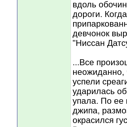
вдоль обочи
дороги. Когд
припаркованн
девчонок вы
"Ниссан Датс
...Все произ
неожиданно, 
успели среаг
ударилась об 
упала. По ее
джипа, размо
окрасился гу