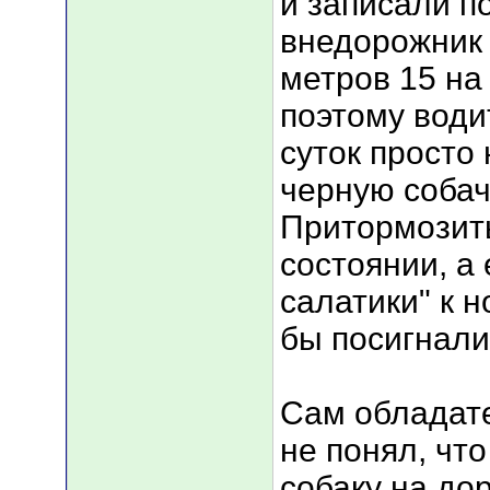
и записали п
внедорожник 
метров 15 на
поэтому води
суток просто 
черную собач
Притормозит
состоянии, а
салатики" к н
бы посигнали
Сам обладат
не понял, чт
собаку на до