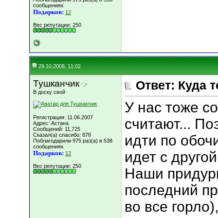
сообщениях
Подарков:
12
Вес репутации:
250
29.10.2008, 11:02
Тушканчик
Ответ: Куда 
В доску свой
У нас тоже с
Регистрация: 11.06.2007
считают... П
Адрес: Астана
Сообщений: 11,725
Сказал(а) спасибо: 878
идти по обочи
Поблагодарили 975 раз(а) в 538
сообщениях
идет с другой
Подарков:
12
Вес репутации:
250
Наши придурк
последний пр
во все горло),