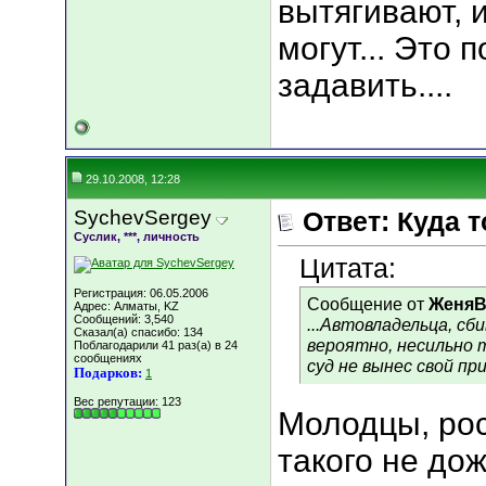
вытягивают, и
могут... Это 
задавить....
29.10.2008, 12:28
SychevSergey
Ответ: Куда 
Суслик, ***, личность
Цитата:
Регистрация: 06.05.2006
Сообщение от
ЖеняB
Адрес: Алматы, KZ
Сообщений: 3,540
...Автовладельца, сб
Сказал(а) спасибо: 134
вероятно, несильно 
Поблагодарили 41 раз(а) в 24
сообщениях
суд не вынес свой приг
Подарков:
1
Вес репутации:
123
Молодцы, рос
такого не дож