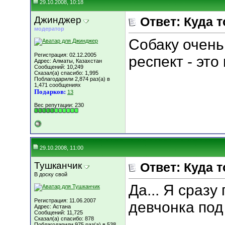
29.10.2008, 10:18
Джинджер
Ответ: Куда 
модератор
Собаку очень
Регистрация: 02.12.2005
респект - эт
Адрес: Алматы, Казахстан
Сообщений: 10,249
Сказал(а) спасибо: 1,995
Поблагодарили 2,874 раз(а) в
1,471 сообщениях
Подарков:
13
Вес репутации:
230
29.10.2008, 11:00
Тушканчик
Ответ: Куда 
В доску свой
Да... Я сразу
Регистрация: 11.06.2007
девчонка под
Адрес: Астана
Сообщений: 11,725
Сказал(а) спасибо: 878
Поблагодарили 975 раз(а) в 538