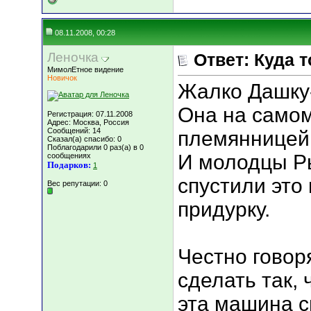
08.11.2008, 00:28
Леночкa
Ответ: Куда 
МимолЕтное видение
Новичок
Жалко Дашку-
Она на само
Регистрация: 07.11.2008
Адрес: Москва, Россия
Сообщений: 14
племянницей 
Сказал(а) спасибо: 0
Поблагодарили 0 раз(а) в 0
И молодцы Ры
сообщениях
Подарков:
1
спустили это
Вес репутации:
0
придурку.
Честно говор
сделать так, 
эта машина сг