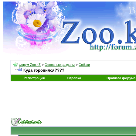
Форум Zoo.kZ
>
Основные разделы
>
Собаки
Куда торопился????
Регистрация
Справка
Правила форума