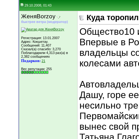
29.10.2008, 01:43
ЖеняBorzoy
Куда торопи
быстрее ветра (модератор)
Общество10 и
Регистрация: 13.01.2007
Впервые в Ро
Адрес: Кокшетау.
Сообщений: 11,407
Сказал(а) спасибо: 3,270
владельцы со
Поблагодарили 4,313 раз(а) в
2,382 сообщениях
колесами авт
Подарков:
21
Вес репутации:
255
Автовладельц
Дашу, горе ее
несильно тре
Первомайски
вынес свой п
Татьяна Глаг