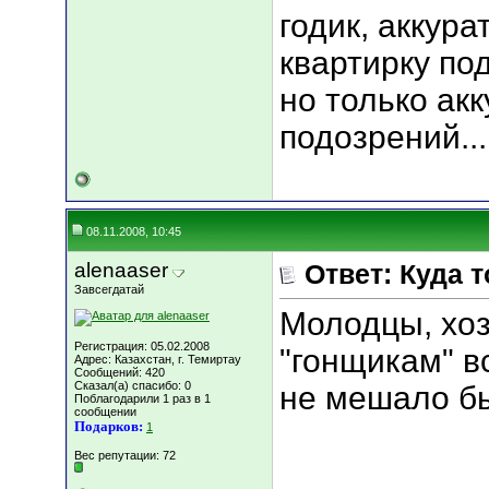
годик, аккура
квартирку по
но только акк
подозрений...
08.11.2008, 10:45
alenaaser
Ответ: Куда 
Завсегдатай
Молодцы, хо
Регистрация: 05.02.2008
"гонщикам" вс
Адрес: Казахстан, г. Темиртау
Сообщений: 420
Сказал(а) спасибо: 0
не мешало бы
Поблагодарили 1 раз в 1
сообщении
Подарков:
1
Вес репутации:
72