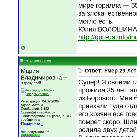
мире горилла — 55
за злокачественно
могло есть.
Юлия ВОЛОШИН
http://gpu-ua.info
13.09.2008, 00:00
Мария
Ответ: Умер 29-ле
Владимировна
Супер! Я своими г
В доску свой
прожила 35 лет, э
из Борового. Мне 
Регистрация: 04.02.2006
приехали туда отды
Адрес: Астана
Сообщений: 1,122
его хозяин всё гов
Сказал(а) спасибо: 57
Поблагодарили 306 раз(а) в 103
сообщениях
помрёт скоро. Шли
Подарков:
1
родила двух детей,
Вес репутации:
96