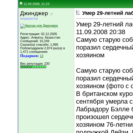
12.09.2008, 21:23
Джинджер
Умер 29-летний ла
модератор
Умер 29-летний л
11.09.2008 20:38
Регистрация: 02.12.2005
Адрес: Алматы, Казахстан
Самую старую соб
Сообщений: 10,249
Сказал(а) спасибо: 1,995
поразил сердечный
Поблагодарили 2,874 раз(а) в
1,471 сообщениях
хозяином
Подарков:
13
Вес репутации:
230
Самую старую соб
поразил сердечный
хозяином (фото с с
В британском кур
сентября умерла с
Лабрадору Бэлле б
произошел сердечн
хозяином 76-летн
подружкой Дейзи, 