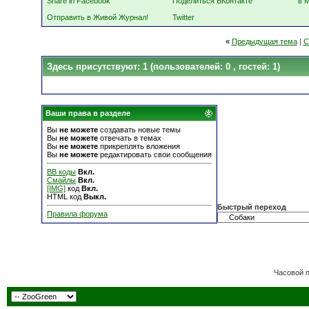
Share in Facebook
Поделиться ВКонтакте
в 
Отправить в Живой Журнал!
Twitter
«
Предыдущая тема
|
С
Здесь присутствуют: 1
(пользователей: 0 , гостей: 1)
Ваши права в разделе
Вы
не можете
создавать новые темы
Вы
не можете
отвечать в темах
Вы
не можете
прикреплять вложения
Вы
не можете
редактировать свои сообщения
BB коды
Вкл.
Смайлы
Вкл.
[IMG]
код
Вкл.
HTML код
Выкл.
Быстрый переход
Правила форума
Часовой 