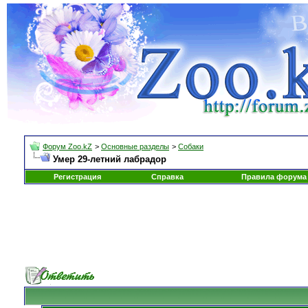
Форум Zoo.kZ
>
Основные разделы
>
Собаки
Умер 29-летний лабрадор
Регистрация
Справка
Правила форума