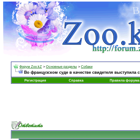
Форум Zoo.kZ
>
Основные разделы
>
Собаки
Во французском суде в качестве свидетеля выступила 
Регистрация
Справка
Правила форума