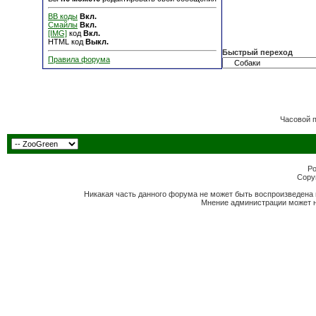
BB коды
Вкл.
Смайлы
Вкл.
[IMG]
код
Вкл.
HTML код
Выкл.
Быстрый переход
Правила форума
Часовой 
Po
Copyr
Никакая часть данного форума не может быть воспроизведена 
Мнение администрации может н