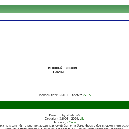
Быстрый переход
Часовой пояс GMT +5, время:
22:15
.
Powered by vBulletin®
Copyright ©2005 - 2026,
Lilo
Перевод:
zCarot
ма не может быть воспроизведена в какой бы то ни было форме без письменного раз