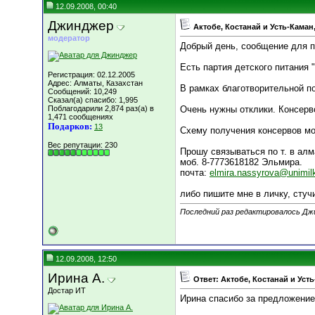
12.09.2008, 00:40
Джинджер
Актобе, Костанай и Усть-Кама
модератор
Добрый день, сообщение для при
Есть партия детского питания 
Регистрация: 02.12.2005
Адрес: Алматы, Казахстан
В рамках благотворительной п
Сообщений: 10,249
Сказал(а) спасибо: 1,995
Поблагодарили 2,874 раз(а) в
Очень нужны отклики. Консер
1,471 сообщениях
Подарков:
13
Схему получения консервов мо
Вес репутации:
230
Прошу связываться по т. в алм
моб. 8-7773618182 Эльмира.
почта:
elmira.nassyrova@unimil
либо пишите мне в личку, стуч
Последний раз редактировалось Джи
12.09.2008, 12:50
Ирина А.
Ответ: Актобе, Костанай и Уст
Достар ИТ
Ирина спасибо за предложение 