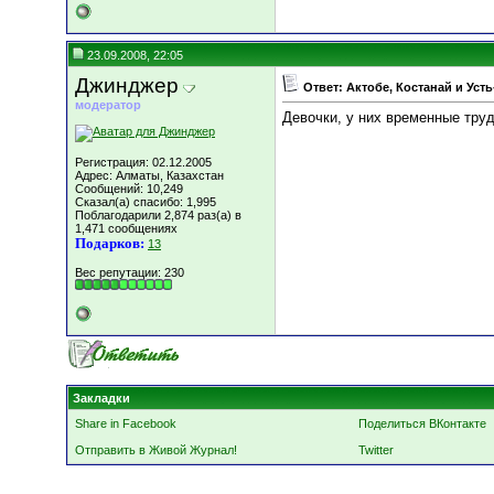
23.09.2008, 22:05
Джинджер
Ответ: Актобе, Костанай и Уст
модератор
Девочки, у них временные труд
Регистрация: 02.12.2005
Адрес: Алматы, Казахстан
Сообщений: 10,249
Сказал(а) спасибо: 1,995
Поблагодарили 2,874 раз(а) в
1,471 сообщениях
Подарков:
13
Вес репутации:
230
Закладки
Share in Facebook
Поделиться ВКонтакте
Отправить в Живой Журнал!
Twitter