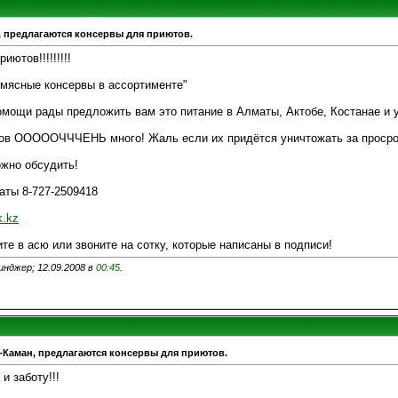
н, предлагаются консервы для приютов.
ютов!!!!!!!!!
"мясные консервы в ассортименте"
омощи рады предложить вам это питание в Алматы, Актобе, Костанае и 
вов ОООООЧЧЧЕНЬ много! Жаль если их придётся уничтожать за просро
жно обсудить!
аты 8-727-2509418
k.kz
ите в асю или звоните на сотку, которые написаны в подписи!
нджер; 12.09.2008 в
00:45
.
ь-Каман, предлагаются консервы для приютов.
и заботу!!!