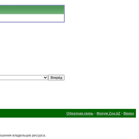
Обратная связь
-
Форум Zoo.kZ
-
Вверх
решения владельцев ресурса.