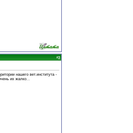
#
3
ритории нашего вет.института -
чень их жалко...