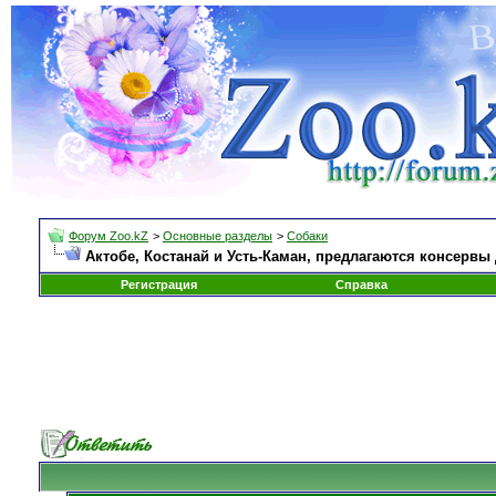
Форум Zoo.kZ
>
Основные разделы
>
Собаки
Актобе, Костанай и Усть-Каман, предлагаются консервы
Регистрация
Справка