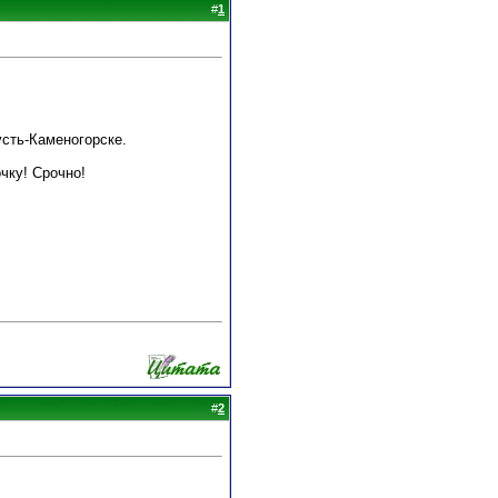
#
1
усть-Каменогорске.
чку! Срочно!
#
2