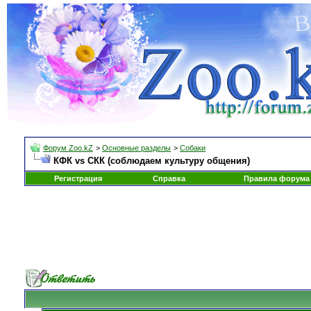
Форум Zoo.kZ
>
Основные разделы
>
Собаки
КФК vs СКК (соблюдаем культуру общения)
Регистрация
Справка
Правила форума