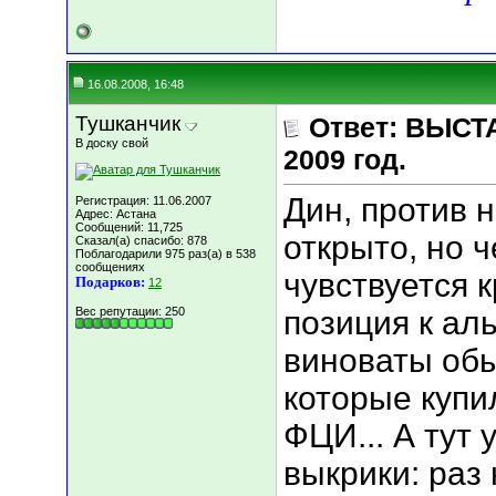
16.08.2008, 16:48
Тушканчик
Ответ: ВЫСТА
В доску свой
2009 год.
Дин, против н
Регистрация: 11.06.2007
Адрес: Астана
Сообщений: 11,725
открыто, но ч
Сказал(а) спасибо: 878
Поблагодарили 975 раз(а) в 538
сообщениях
чувствуется 
Подарков:
12
Вес репутации:
250
позиция к аль
виноваты об
которые купи
ФЦИ... А тут 
выкрики: раз