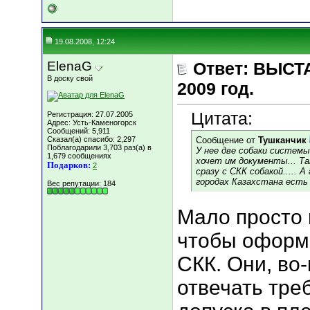
19.08.2008, 12:24
ElenaG
Ответ: ВЫСТА
В доску свой
2009 год.
Цитата:
Регистрация: 27.07.2005
Адрес: Усть-Каменогорск
Сообщений: 5,911
Сказал(а) спасибо: 2,297
Сообщение от
Тушканчик
Поблагодарили 3,703 раз(а) в
У нее две собаки системы 
1,679 сообщениях
хочет им документы... Та
Подарков:
2
сразу с СКК собакой..... А
городах Казахстана есть 
Вес репутации:
184
Мало просто 
чтобы оформ
СКК. Они, во
отвечать тре