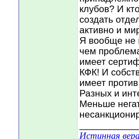
клубов? И кт
создать отде
активно и м
Я вообще не 
чем проблема 
имеет серти
КФК! И собств
имеет проти
Разных и инте
Меньше нега
несанкциони
___________
Истинная вера