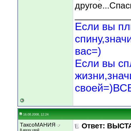
другое...Спас
___________
Если вы пл
спину,знач
вас=)
Если вы сп
жизни,значи
своей=)В
16.08.2008, 12:24
ТаксоМАНИЯ
Ответ: ВЫСТА
В доску свой