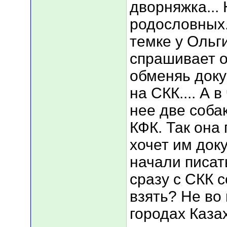
дворняжка... 
родословных.
темке у Ольги
спрашивает о
обменяь доку
на СКК.... А 
нее две соба
КФК. Так она 
хочет им док
начали писат
сразу с СКК со
взять? Не во
городах Казах