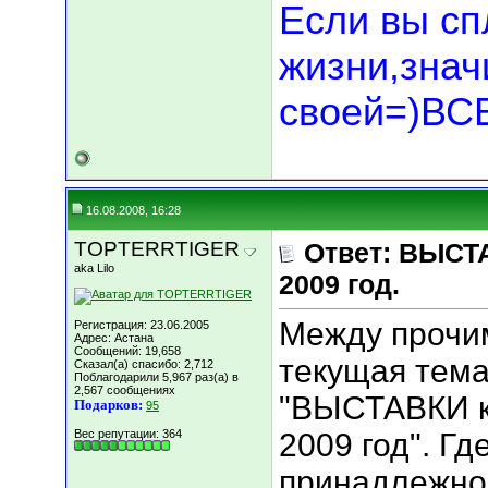
Если вы сп
жизни,значи
своей=)В
16.08.2008, 16:28
TOPTERRTIGER
Ответ: ВЫСТА
aka Lilo
2009 год.
Между прочим
Регистрация: 23.06.2005
Адрес: Астана
Сообщений: 19,658
текущая тема
Сказал(а) спасибо: 2,712
Поблагодарили 5,967 раз(а) в
2,567 сообщениях
"ВЫСТАВКИ к
Подарков:
95
Вес репутации:
364
2009 год". Гд
принадлежнос