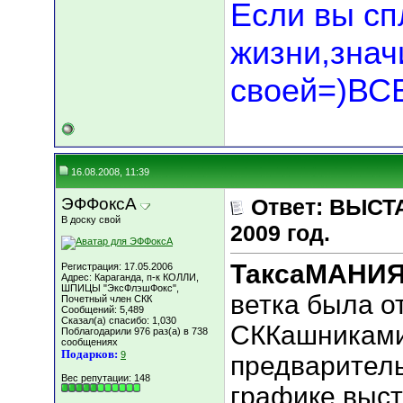
Если вы сп
жизни,значи
своей=)В
16.08.2008, 11:39
ЭФФоксА
Ответ: ВЫСТА
В доску свой
2009 год.
ТаксаМАНИ
Регистрация: 17.05.2006
Адрес: Караганда, п-к КОЛЛИ,
ШПИЦЫ "ЭксФлэшФокс",
ветка была о
Почетный член СКК
Сообщений: 5,489
Сказал(а) спасибо: 1,030
СККашниками
Поблагодарили 976 раз(а) в 738
сообщениях
Подарков:
9
предваритель
Вес репутации:
148
графике выс