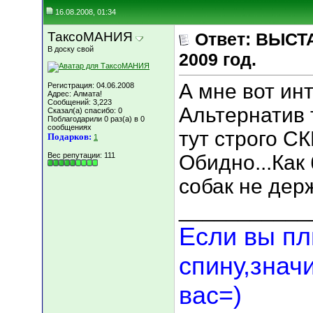
16.08.2008, 01:34
ТаксоМАНИЯ
Ответ: ВЫСТА
В доску свой
2009 год.
А мне вот инт
Регистрация: 04.06.2008
Адрес: Алмата!
Сообщений: 3,223
Альтернатив 
Сказал(а) спасибо: 0
Поблагодарили 0 раз(а) в 0
сообщениях
тут строго С
Подарков:
1
Вес репутации:
111
Обидно...Как
собак не держ
___________
Если вы пл
спину,знач
вас=)