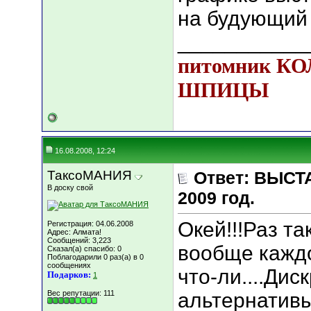
на будующий 
___________
питомник К
ШПИЦЫ
16.08.2008, 12:24
ТаксоМАНИЯ
Ответ: ВЫСТА
В доску свой
2009 год.
Окей!!!Раз та
Регистрация: 04.06.2008
Адрес: Алмата!
Сообщений: 3,223
вообще каждо
Сказал(а) спасибо: 0
Поблагодарили 0 раз(а) в 0
сообщениях
что-ли....Дис
Подарков:
1
Вес репутации:
111
альтернативы