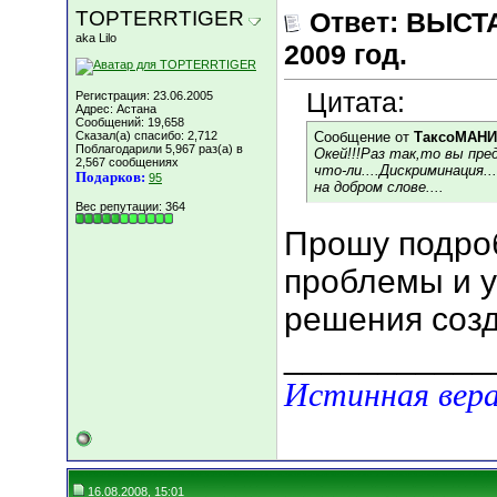
TOPTERRTIGER
Ответ: ВЫСТА
aka Lilo
2009 год.
Цитата:
Регистрация: 23.06.2005
Адрес: Астана
Сообщений: 19,658
Сказал(а) спасибо: 2,712
Сообщение от
ТаксоМАН
Поблагодарили 5,967 раз(а) в
Окей!!!Раз так,то вы пр
2,567 сообщениях
что-ли....Дискриминация.
Подарков:
95
на добром слове....
Вес репутации:
364
Прошу подроб
проблемы и у
решения созд
___________
Истинная вера
16.08.2008, 15:01