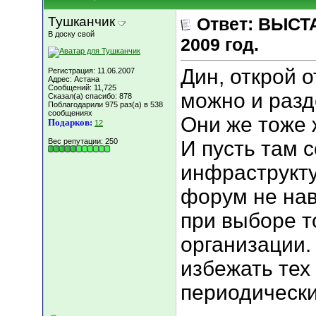
Тушканчик
Ответ: ВЫСТА
В доску свой
2009 год.
Дин, открой о
Регистрация: 11.06.2007
Адрес: Астана
Сообщений: 11,725
можно и разд
Сказал(а) спасибо: 878
Поблагодарили 975 раз(а) в 538
сообщениях
Они же тоже 
Подарков:
12
Вес репутации:
250
И пусть там 
инфраструкту
форум не нав
при выборе т
организации.
избежать тех
периодическ