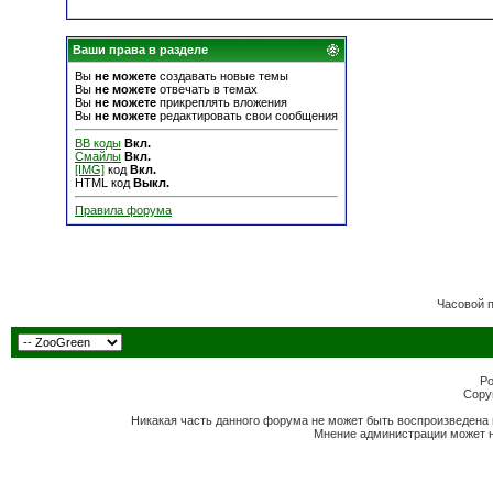
Ваши права в разделе
Вы
не можете
создавать новые темы
Вы
не можете
отвечать в темах
Вы
не можете
прикреплять вложения
Вы
не можете
редактировать свои сообщения
BB коды
Вкл.
Смайлы
Вкл.
[IMG]
код
Вкл.
HTML код
Выкл.
Правила форума
Часовой 
Po
Copyr
Никакая часть данного форума не может быть воспроизведена 
Мнение администрации может н