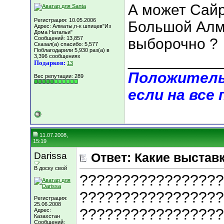
А может Сайра
Регистрация: 10.05.2006
Большой Алма
Адрес: Алматы,п-к шпицев"Из
Дома Натальи"
Сообщений: 13,857
выборочно ?
Сказал(а) спасибо: 5,577
Поблагодарили 5,930 раз(а) в
___________
3,396 сообщениях
Подарков:
13
Положитель
Вес репутации:
289
если на все
11.07.2008,
15:19
Darissa
Ответ: Какие выстав
В доску свой
?????????????????
?????????????????
Регистрация:
25.06.2008
?????????????????
Адрес:
Казахстан
Сообщений: