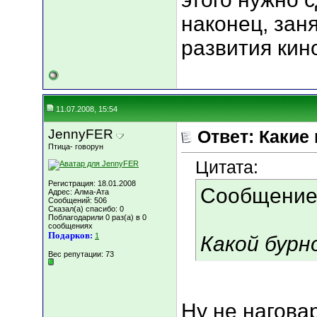
наконец, зан
развития ки
11.07.2008, 15:54
JennyFER
Ответ: Какие
Птица- говорун
Цитата:
Регистрация: 18.01.2008
Сообщение
Адрес: Алма-Ата
Сообщений: 506
Сказал(а) спасибо: 0
Поблагодарили 0 раз(а) в 0
сообщениях
Подарков:
1
Какой бурн
Вес репутации:
73
Ну не нагова