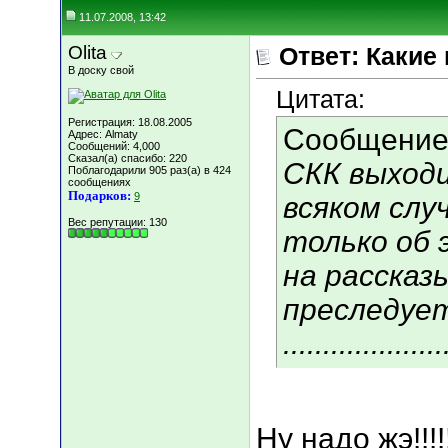
11.07.2008, 13:42
Olita
Ответ: Какие
В доску свой
Цитата:
Регистрация: 18.08.2005
Сообщение
Адрес: Almaty
Сообщений: 4,000
Сказал(а) спасибо: 220
СКК выходит 
Поблагодарили 905 раз(а) в 424
сообщениях
Подарков:
9
всяком слу
Вес репутации:
130
только об этом. 
на рассказ
преследует
....................
Ну надо жэ!!!