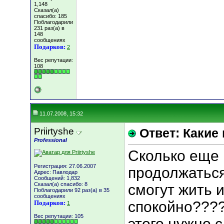
1,148
Сказал(а)
спасибо: 185
Поблагодарили
231 раз(а) в
148
сообщениях
Подарков:
2
Вес репутации:
108
11.07.2008, 15:32
Priirtyshe
Ответ: Какие
Professional
Сколько еще 
Регистрация: 27.06.2007
продолжатьс
Адрес: Павлодар
Сообщений: 1,832
Сказал(а) спасибо: 8
смогут жить 
Поблагодарили 92 раз(а) в 35
сообщениях
спокойно???
Подарков:
1
Вес репутации:
105
этого нужно с