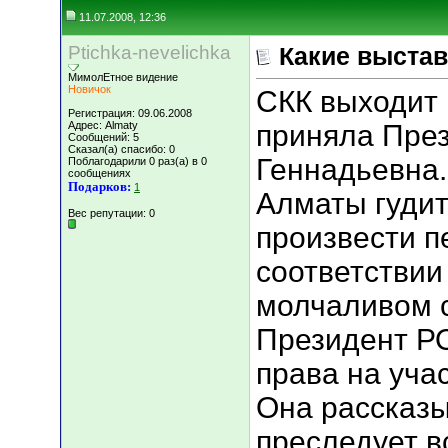
11.07.2008, 12:36
Ptichka-nevelichka
Какие выста
МимолЕтное видение
Новичок
СКК выходит 
Регистрация: 09.06.2008
Адрес: Almaty
приняла Пре
Сообщений: 5
Сказал(а) спасибо: 0
Геннадьевна.
Поблагодарили 0 раз(а) в 0
сообщениях
Подарков:
1
Алматы гудит
Вес репутации:
0
произвести 
соответствии
молчаливом 
Президент РО
права на уча
Она рассказы
преследует вс