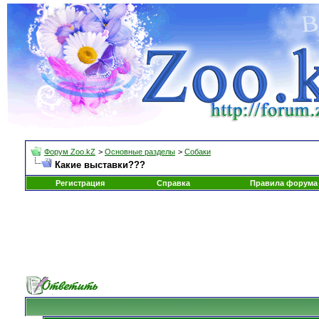
Форум Zoo.kZ
>
Основные разделы
>
Собаки
Какие выставки???
Регистрация
Справка
Правила форума