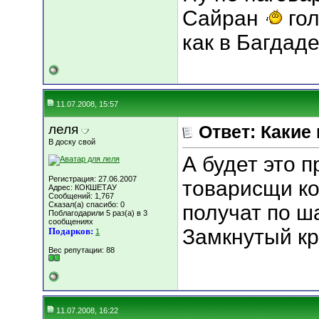
Сайран
гол
как в Багдаде
11.07.2008, 15:57
леля
Ответ: Какие
В доску свой
А будет это 
Регистрация: 27.06.2007
товарисщи ко
Адрес: КОКШЕТАУ
Сообщений: 1,767
Сказал(а) спасибо: 0
получат по ша
Поблагодарили 5 раз(а) в 3
сообщениях
Замкнутый кру
Подарков:
1
Вес репутации:
88
11.07.2008, 16:22