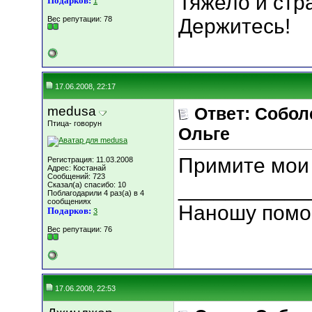
Тяжело и стр
Подарков:
1
Вес репутации:
78
Держитесь!
17.06.2008, 22:17
medusa
Ответ: Собо
Птица- говорун
Ольге
Примите мои
Регистрация: 11.03.2008
Адрес: Костанай
Сообщений: 723
___________
Сказал(а) спасибо: 10
Поблагодарили 4 раз(а) в 4
сообщениях
Наношу помо
Подарков:
3
Вес репутации:
76
17.06.2008, 22:53