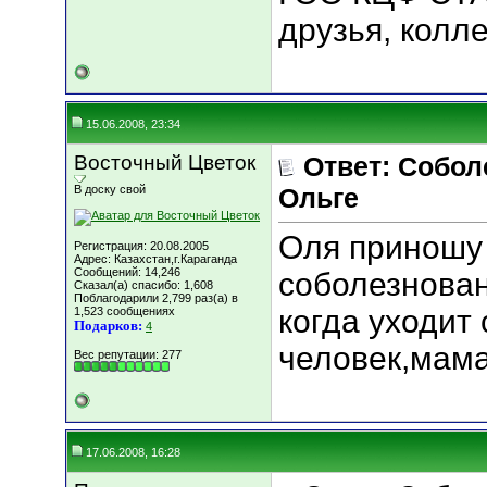
друзья, колл
15.06.2008, 23:34
Восточный Цветок
Ответ: Собо
В доску свой
Ольге
Оля приношу
Регистрация: 20.08.2005
Адрес: Казахстан,г.Караганда
Сообщений: 14,246
соболезнован
Сказал(а) спасибо: 1,608
Поблагодарили 2,799 раз(а) в
когда уходит
1,523 сообщениях
Подарков:
4
человек,мама.
Вес репутации:
277
17.06.2008, 16:28