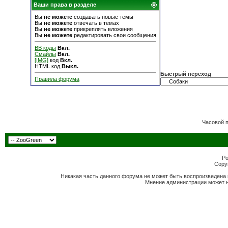
Ваши права в разделе
Вы
не можете
создавать новые темы
Вы
не можете
отвечать в темах
Вы
не можете
прикреплять вложения
Вы
не можете
редактировать свои сообщения
BB коды
Вкл.
Смайлы
Вкл.
[IMG]
код
Вкл.
HTML код
Выкл.
Быстрый переход
Правила форума
Часовой 
Po
Copyr
Никакая часть данного форума не может быть воспроизведена 
Мнение администрации может н