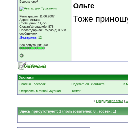
В доску свой
Ольге
Тоже приношу
Регистрация: 11.06.2007
Адрес: Астана
Сообщений: 11,725
Сказал(а) спасибо: 878
Поблагодарили 975 раз(а) в 538
сообщениях
Подарков:
12
Вес репутации:
250
Закладки
Share in Facebook
Поделиться ВКонтакте
в 
Отправить в Живой Журнал!
Twitter
«
Предыдущая тема
|
С
Здесь присутствуют: 1
(пользователей: 0 , гостей: 1)