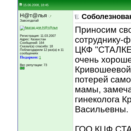
15.06.2008, 18:45
Н@т@лья
Соболезнова
Завсегдатай
Приносим св
Регистрация: 11.03.2007
сотруднику-ф
Адрес: Казахстан
Сообщений: 164
Сказал(а) спасибо: 18
ЦКФ "СТАЛКЕР
Поблагодарили 12 раз(а) в 11
сообщениях
очень хороше
Подарков:
1
Вес репутации:
73
Кривошеевой 
потерей само
мамы, замеча
гинеколога 
Васильевны.
ГОО КЦФ СТАЛ