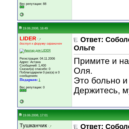
Вес репутации:
88
19.06.2008, 16:49
LIDER
Ответ: Собо
доступ к форуму ограничен
Ольге
Примите и на
Регистрация: 04.11.2006
Адрес: Астана
Сообщений: 1,400
Оля.
Сказал(а) спасибо: 0
Поблагодарили 0 раз(а) в 0
сообщениях
Это больно и 
Подарков:
1
Вес репутации:
0
Держитесь, м
19.06.2008, 17:01
Тушканчик
Ответ: Собо