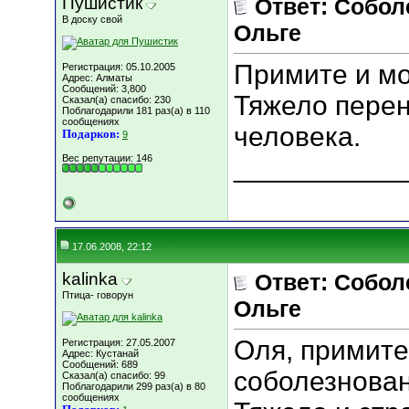
Пушистик
Ответ: Собо
В доску свой
Ольге
Примите и мо
Регистрация: 05.10.2005
Адрес: Алматы
Сообщений: 3,800
Тяжело перен
Сказал(а) спасибо: 230
Поблагодарили 181 раз(а) в 110
сообщениях
человека.
Подарков:
9
Вес репутации:
146
___________
17.06.2008, 22:12
kalinka
Ответ: Собо
Птица- говорун
Ольге
Оля, примите
Регистрация: 27.05.2007
Адрес: Кустанай
Сообщений: 689
соболезнован
Сказал(а) спасибо: 99
Поблагодарили 299 раз(а) в 80
сообщениях