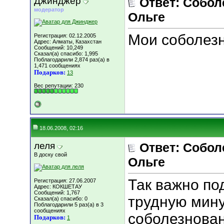
Джинджер
Ответ: Собо
модератор
Ольге
Мои соболезн
Регистрация: 02.12.2005
Адрес: Алматы, Казахстан
Сообщений: 10,249
Сказал(а) спасибо: 1,995
Поблагодарили 2,874 раз(а) в
1,471 сообщениях
Подарков:
13
Вес репутации:
230
18.06.2008, 02:16
леля
Ответ: Собо
В доску свой
Ольге
Так важно по
Регистрация: 27.06.2007
Адрес: КОКШЕТАУ
Сообщений: 1,767
трудную мину
Сказал(а) спасибо: 0
Поблагодарили 5 раз(а) в 3
сообщениях
соболезнован
Подарков:
1