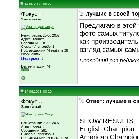
14.06.2008, 00:27
Фокус
лучшие в своей по
Завсегдатай
Предлагаю в этой 
фото самых титул
Регистрация: 25.06.2007
Адрес: Алмата
как производитель
Сообщений: 281
Сказал(а) спасибо: 1
взгляд самых-сам
Поблагодарили 74 раз(а) в 28
сообщениях
Подарков:
1
Последний раз редакт
Вес репутации:
74
14.06.2008, 00:29
Фокус
Ответ: лучшие в с
Завсегдатай
SHOW RESULTS
Регистрация: 25.06.2007
Адрес: Алмата
English Champion
Сообщений: 281
Сказал(а) спасибо: 1
American Champio
Поблагодарили 74 раз(а) в 28