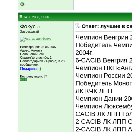
14.06.2008, 11:06
Фокус
Ответ: лучшие в с
Завсегдатай
Чемпион Венгрии 2
Победитель Чемпи
Регистрация: 25.06.2007
Адрес: Алмата
2004г.
Сообщений: 281
Сказал(а) спасибо: 1
6-CACIB Венгрия 20
Поблагодарили 74 раз(а) в 28
сообщениях
Чемпион НКП«Англ
Подарков:
1
Чемпион России 20
Вес репутации:
74
Победитель Моноп
ЛК КЧК ЛПП
Чемпион Дании 200
Чемпион Люксембу
CACIB ЛК ЛПП Гол
2-CACIB ЛК ЛПП Сл
2-CACIB ЛК ЛПП Ав