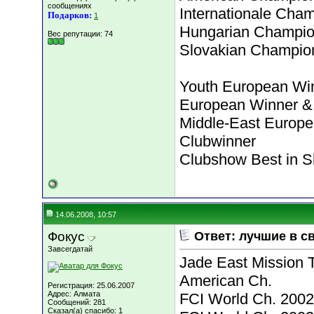
сообщениях
Internationale Cha
Подарков:
1
Hungarian Champi
Вес репутации:
74
Slovakian Champio
Youth European Wi
European Winner &
Middle-East Europe
Clubwinner
Clubshow Best in S
14.06.2008, 10:57
Фокус
Ответ: лучшие в с
Завсегдатай
Jade East Mission 
American Ch.
Регистрация: 25.06.2007
Адрес: Алмата
FCI World Ch. 2002
Сообщений: 281
Сказал(а) спасибо: 1