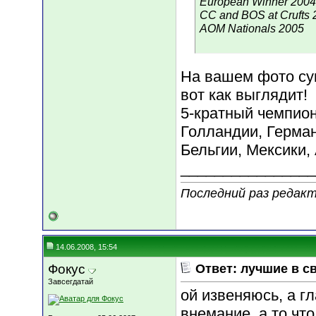
European Winner 2004
CC and BOS at Crufts 
AOM Nationals 2005
На вашем фото сук
вот как выглядит!
5-кратный чемпио
Голландии, Герман
Бельгии, Мексики,
________________
Последний раз редакт
14.06.2008, 15:54
Фокус
Ответ: лучшие в с
Завсегдатай
ой извеняюсь, а г
внемание, а то что