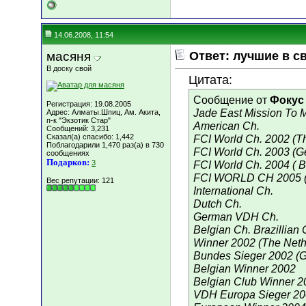
14.06.2008, 11:54
масяня
Ответ: лучшие в с
В доску свой
Цитата:
Сообщение от
Фокус
Регистрация: 19.08.2005
Jade East Mission To 
Адрес: Алматы.Шпиц, Ам. Акита,
п-к "Экзотик Стар"
American Ch.
Сообщений: 3,231
Сказал(а) спасибо: 1,442
FCI World Ch. 2002 (T
Поблагодарили 1,470 раз(а) в 730
FCI World Ch. 2003 (G
сообщениях
Подарков:
3
FCI World Ch. 2004 ( Br
FCI WORLD CH 2005 ( 
Вес репутации:
121
International Ch.
Dutch Ch.
German VDH Ch.
Belgian Ch. Brazillian 
Winner 2002 (The Neth
Bundes Sieger 2002 (
Belgian Winner 2002
Belgian Club Winner 2
VDH Europa Sieger 20