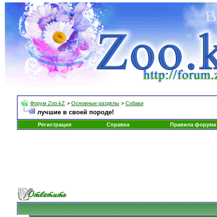
Форум Zoo.kZ
>
Основные разделы
>
Собаки
лучшие в своей породе!
Регистрация
Справка
Правила форума