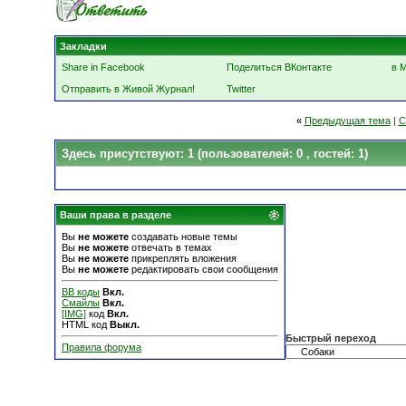
Закладки
Share in Facebook
Поделиться ВКонтакте
в 
Отправить в Живой Журнал!
Twitter
«
Предыдущая тема
|
С
Здесь присутствуют: 1
(пользователей: 0 , гостей: 1)
Ваши права в разделе
Вы
не можете
создавать новые темы
Вы
не можете
отвечать в темах
Вы
не можете
прикреплять вложения
Вы
не можете
редактировать свои сообщения
BB коды
Вкл.
Смайлы
Вкл.
[IMG]
код
Вкл.
HTML код
Выкл.
Быстрый переход
Правила форума