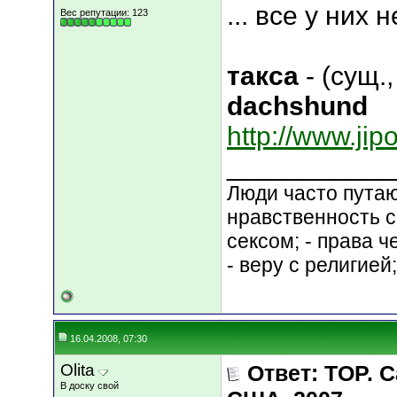
... все у них н
Вес репутации:
123
такса
- (сущ.
dachshund
http://www.jip
___________
Люди часто путают
нравственность с
сексом; - права 
- веру с религией
16.04.2008, 07:30
Olita
Ответ: TOP.
В доску свой