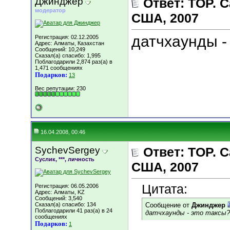
Джинджер
Ответ: TOP.
модератор
США, 2007
датчхаунды -
Регистрация: 02.12.2005
Адрес: Алматы, Казахстан
Сообщений: 10,249
Сказал(а) спасибо: 1,995
Поблагодарили 2,874 раз(а) в
1,471 сообщениях
Подарков:
13
Вес репутации:
230
16.04.2008, 00:46
SychevSergey
Ответ: TOP.
Суслик, ***, личность
США, 2007
Цитата:
Регистрация: 06.05.2006
Адрес: Алматы, KZ
Сообщений: 3,540
Сказал(а) спасибо: 134
Сообщение от
Джинджер
Поблагодарили 41 раз(а) в 24
датчхаунды - это таксы?
сообщениях
Подарков:
1