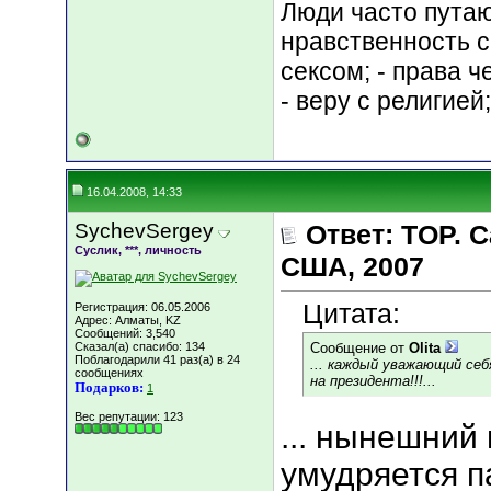
Люди часто путают
нравственность с
сексом; - права 
- веру с религией
16.04.2008, 14:33
SychevSergey
Ответ: TOP.
Суслик, ***, личность
США, 2007
Цитата:
Регистрация: 06.05.2006
Адрес: Алматы, KZ
Сообщений: 3,540
Сказал(а) спасибо: 134
Сообщение от
Olita
Поблагодарили 41 раз(а) в 24
... каждый уважающий се
сообщениях
на президента!!!...
Подарков:
1
Вес репутации:
123
... нынешний
умудряется п