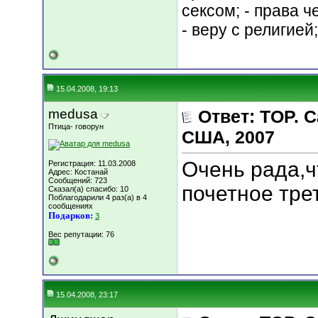
сексом; - права 
- веру с религией
15.04.2008, 19:13
medusa
Ответ: TOP.
Птица- говорун
США, 2007
Очень рада,ч
Регистрация: 11.03.2008
Адрес: Костанай
Сообщений: 723
почетное тре
Сказал(а) спасибо: 10
Поблагодарили 4 раз(а) в 4
сообщениях
Подарков:
3
Вес репутации:
76
15.04.2008, 23:17