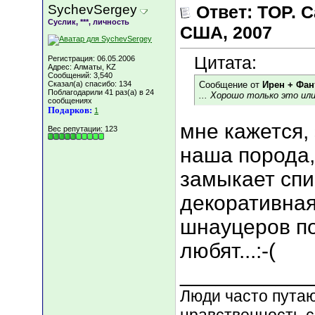
SychevSergey
Ответ: TOP.
Суслик, ***, личность
США, 2007
Цитата:
Регистрация: 06.05.2006
Адрес: Алматы, KZ
Сообщений: 3,540
Сказал(а) спасибо: 134
Сообщение от
Ирен + Фан
Поблагодарили 41 раз(а) в 24
... Хорошо только это или 
сообщениях
Подарков:
1
мне кажется, 
Вес репутации:
123
наша порода,
замыкает спис
декоративная
шнауцеров п
любят...:-(
___________
Люди часто путают