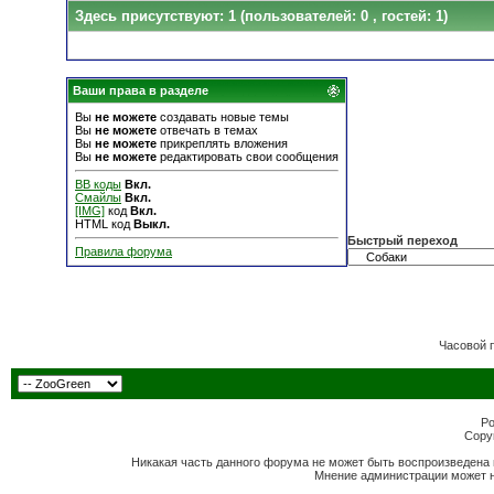
Здесь присутствуют: 1
(пользователей: 0 , гостей: 1)
Ваши права в разделе
Вы
не можете
создавать новые темы
Вы
не можете
отвечать в темах
Вы
не можете
прикреплять вложения
Вы
не можете
редактировать свои сообщения
BB коды
Вкл.
Смайлы
Вкл.
[IMG]
код
Вкл.
HTML код
Выкл.
Быстрый переход
Правила форума
Часовой 
Po
Copyr
Никакая часть данного форума не может быть воспроизведена 
Мнение администрации может н