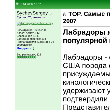
15.04.2008, 18:37
SychevSergey
TOP. Самые 
Суслик, ***, личность
2007
Лабрадоры 
Регистрация: 06.05.2006
Адрес: Алматы, KZ
Сообщений: 3,540
популярной 
Сказал(а) спасибо: 134
Поблагодарили 41 раз(а) в 24
сообщениях
Подарков:
1
Вес репутации:
123
Лабрадоры - 
США порода с
присуждаемы
кинологическ
удерживают у
подтвердили е
Представите