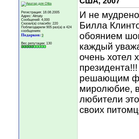
США, 2007
И не мудрено
Регистрация: 18.08.2005
Адрес: Almaty
Сообщений: 4,000
Билла Клинто
Сказал(а) спасибо: 220
Поблагодарили 905 раз(а) в 424
сообщениях
обоянием шо
Подарков:
9
Вес репутации:
130
каждый уваж
очень хотел 
президента!!!
решающим фа
миролюбие, в
любители эт
своих питомце