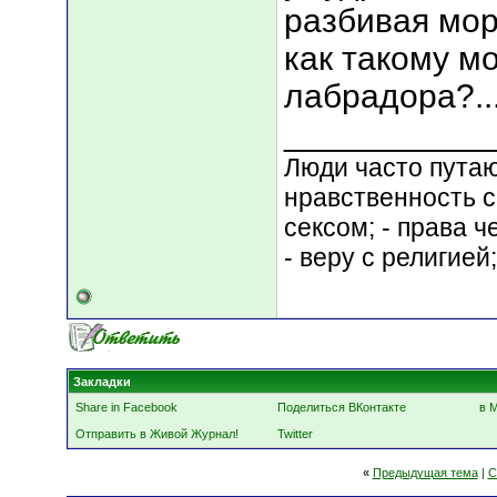
разбивая морд
как такому м
лабрадора?....
___________
Люди часто путают
нравственность с
сексом; - права 
- веру с религией
Закладки
Share in Facebook
Поделиться ВКонтакте
в 
Отправить в Живой Журнал!
Twitter
«
Предыдущая тема
|
С