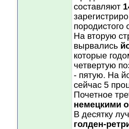
составляют
1
зарегистрир
породистого 
На вторую ст
вырвались
й
которые год
четвертую по
- пятую. На 
сейчас 5 про
Почетное тре
немецкими 
В десятку лу
голден-ретр