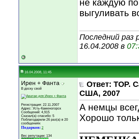
не каждую по
выгуливать в
Последний раз р
16.04.2008 в
07:
16.04.2008, 11:45
Ирен + Фанта
Ответ: TOP.
В доску свой
США, 2007
А немцы всег
Регистрация: 22.11.2007
Адрес: Усть-Каменогорск
Сообщений: 4,915
Хорошо только
Сказал(а) спасибо: 5
Поблагодарили 26 раз(а) в 20
сообщениях
___________
Подарков:
2
Вес репутации:
134