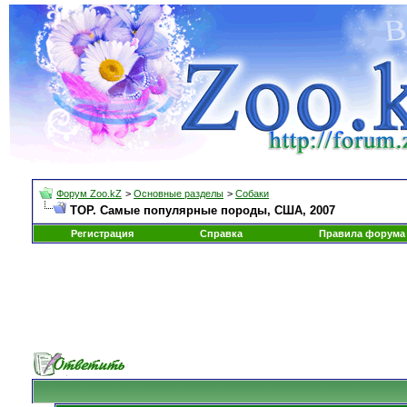
Форум Zoo.kZ
>
Основные разделы
>
Собаки
TOP. Самые популярные породы, США, 2007
Регистрация
Справка
Правила форума