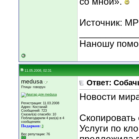
со мной».
Источник: MPo
___________
Наношу помо
11.05.2008, 02:31
medusa
Ответ: Собачь
Птица- говорун
Новости мира
Регистрация: 11.03.2008
Адрес: Костанай
Сообщений: 723
Сказал(а) спасибо: 10
Скопировать 
Поблагодарили 4 раз(а) в 4
сообщениях
Услуги по к
Подарков:
3
Вес репутации:
76
предложила 