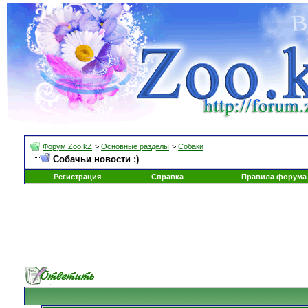
Форум Zoo.kZ
>
Основные разделы
>
Собаки
Собачьи новости :)
Регистрация
Справка
Правила форума