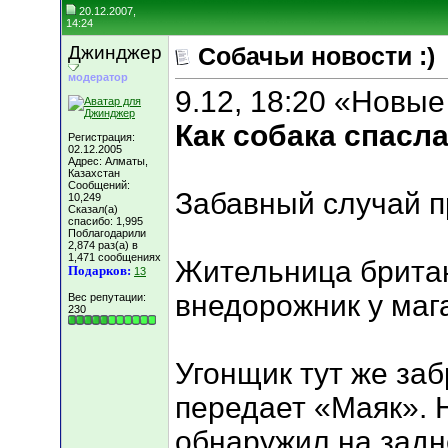
20.12.2007,
14:24
Джинджер
Собачьи новости :)
модератор
9.12, 18:20 «Новы
Как собака спасл
Регистрация:
02.12.2005
Адрес: Алматы,
Казахстан
Сообщений:
Забавный случай п
10,249
Сказал(а)
спасибо: 1,995
Поблагодарили
2,874 раз(а) в
1,471 сообщениях
Жительница брита
Подарков:
13
внедорожник у мага
Вес репутации:
230
Угонщик тут же заб
передает «Маяк». Н
обнаружил на задн