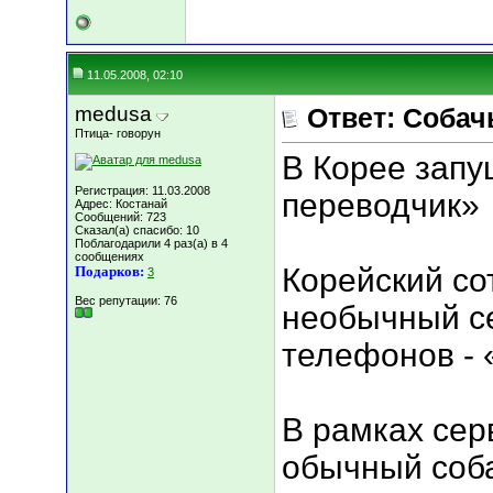
11.05.2008, 02:10
medusa
Ответ: Собачь
Птица- говорун
В Корее зап
Регистрация: 11.03.2008
переводчик»
Адрес: Костанай
Сообщений: 723
Сказал(а) спасибо: 10
Поблагодарили 4 раз(а) в 4
сообщениях
Корейский со
Подарков:
3
Вес репутации:
76
необычный с
телефонов - 
В рамках сер
обычный соба