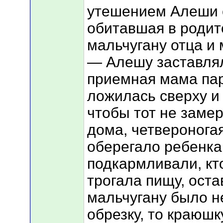
утешением Алеши с
обитавшая в родит
мальчугану отца и 
— Алешу заставлял
приемная мама пар
ложилась сверху и
чтобы тот не заме
дома, четверонога
оберегало ребенка
подкармливали, кто
трогала пищу, оста
мальчугану было н
обрезку, то краюшк