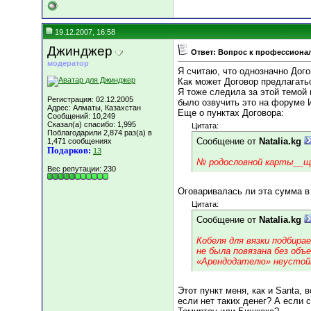
19.12.2007, 16:58
Джинджер
Ответ: Вопрос к профессиона
модератор
Я считаю, что однозначно Дог
Как может Договор предлагатьс
Я тоже следила за этой темой и
Регистрация: 02.12.2005
было озвучить это на форуме
Адрес: Алматы, Казахстан
Еще о пунктах Договора:
Сообщений: 10,249
Сказал(а) спасибо: 1,995
Цитата:
Поблагодарили 2,874 раз(а) в
Сообщение от
Natalia.kg
1,471 сообщениях
Подарков:
13
№ родословной карты__щ
Вес репутации:
230
Оговаривалась ли эта сумма в
Цитата:
Сообщение от
Natalia.kg
Кобеля для вязки подбира
не была повязана без объ
«Арендодателю» неустойк
Этот пункт меня, как и Santa,
если нет таких денег? А если 