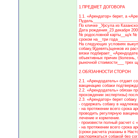
1.ПРЕДМЕТ ДОГОВОРА
1.1. «Арендатор» берет, а «А
Пудель_____________________
По кличке _Урсула из Казанск
Дата рождения_23 декабря 200
№ родословной карты__щ/к № 0
сроком на__три года_________
На следующих условиях выкупа
собаку,9(девять)щенков из рас
вязки подбирает_ «Арендодате
объективных причин (болезнь, 
рыночной стоимости___ трех щ
2.ОБЯЗАННОСТИ СТОРОН
2.1. «Арендодатель» отдает с
вакцинацию собаки подтвержда
2.2. «Арендодатель» обязан п
прохождении экспертизы) посл
2.3. «Арендатор» берет собаку
- содержать собаку в надлежа
- на протяжении всего срока а
проводить регулярную вакцина
лечение и кормление.
- произвести полный расчет с 
- на протяжении всего срока а
(сроки расчета указаны в Нас
распоряжаться собакой без со