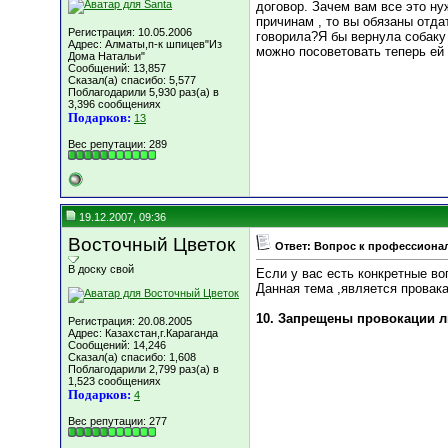
договор. Зачем вам все это ну
причинам , то вы обязаны отда
Регистрация: 10.05.2006
говорила?Я бы вернула собаку 
Адрес: Алматы,п-к шпицев"Из
можно посоветовать теперь ей
Дома Натальи"
Сообщений: 13,857
Сказал(а) спасибо: 5,577
Поблагодарили 5,930 раз(а) в
3,396 сообщениях
Подарков:
13
Вес репутации:
289
19.12.2007, 09:36
Восточный Цветок
Ответ: Вопрос к профессиона
В доску свой
Если у вас есть конкретные во
Данная тема ,является провака
10. Запрещены провокации л
Регистрация: 20.08.2005
Адрес: Казахстан,г.Караганда
Сообщений: 14,246
Сказал(а) спасибо: 1,608
Поблагодарили 2,799 раз(а) в
1,523 сообщениях
Подарков:
4
Вес репутации:
277