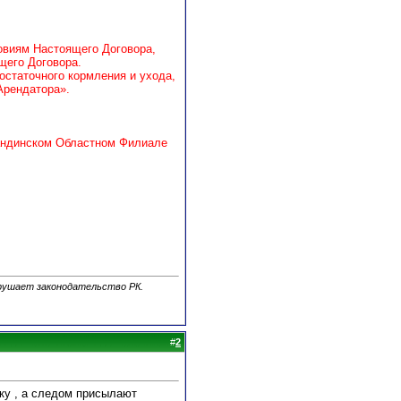
ловиям Настоящего Договора,
щего Договора.
остаточного кормления и ухода,
Арендатора».
агандинском Областном Филиале
арушает законодательство РК.
#
2
аку , а следом присылают