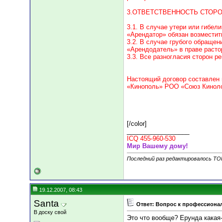
3.ОТВЕТСТВЕННОСТЬ СТОР
3.1. В случае утери или гибел
«Арендатор» обязан возместит
3.2. В случае грубого обращен
«Арендодатель» в праве расто
3.3. Все разногласия сторон 
Настоящий договор составлен в
«Кинополь» РОО «Союз Киноло
[/color]
__________________
ICQ 455-960-530
Мир Вашему дому!
Последний раз редактировалось TO
19.12.2007, 08:43
Santa
Ответ: Вопрос к профессиона
В доску свой
Это что вообще? Ерунда какая-