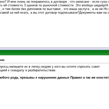
жно? И мне очень не понравилось в договоре , что написано - если сука
ть ей стоимость 3 щенков по рыночной стоимости. Это вообще шедевр!А к
, и тем более без дипломов по выставке , это ваша заслуга , а не её.Но
 самой за ней ехать, а вы этот договор подписывали?Документы вам на 
лам.
просы,напишите их в личку,людям у кого вы хотите спросить совет.
цией к скандалу и разбирательствам.
юбого рода, призывы к нарушению данных Правил а так же констит