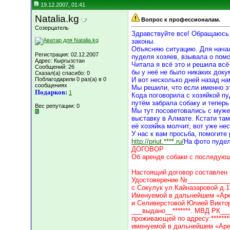
19.12.2007, 01:41
Natalia.kg
Вопрос к профессионалам.
Созерцатель
Здравствуйте все! Обращаюсь 
законы.
Объясняю ситуацию. Для начал
Регистрация: 02.12.2007
пуделя хозяев, взывала о помо
Адрес: Кыргызстан
Читала я всё это и решила всё
Сообщений: 26
бы у неё не было никаких доку
Сказал(а) спасибо: 0
Поблагодарили 0 раз(а) в 0
И вот несколько дней назад н
сообщениях
Мы решили, что если именно эт
Подарков:
1
Кода поговорила с хозяйкой пу
путём забрала собаку и теперь
Вес репутации:
0
Мы тут посоветовались с мужем
выставку в Алмате. Кстати та
её хозяйка молчит, вот уже не
У нас к вам просьба, помогите
http://priut.****.ru/
На фото пудел
ДОГОВОР
Об аренде собаки с последую
Настоящий договор составлен
Удостоверение №____________
с.Сокулук ул.Кайназаровой д.
Именуемой в дальнейшем «Аре
и Селиверстовой Юлией Виктор
___выдано__*******. МВД РК__
проживающей по адресу:**********
именуемой в дальнейшем «Ар