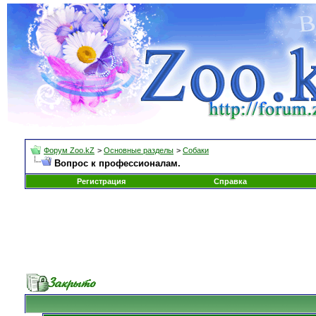
Форум Zoo.kZ
>
Основные разделы
>
Собаки
Вопрос к профессионалам.
Регистрация
Справка