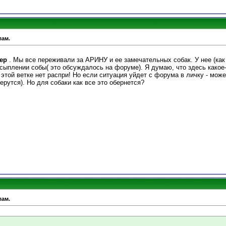
лам.
жер
. Мы все переживали за АРИНУ и ее замечательных собак. У нее (как
сыплении собы( это обсуждалось на форуме). Я думаю, что здесь какое
в этой ветке нет распри! Но если ситуация уйдет с форума в личку - мо
рутся). Но для собаки как все это обернется?
лам.