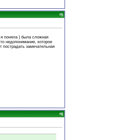
#
5
 я поняла ) была сложная
-то недопонимание, которое
жет пострадать замечательная
#
6