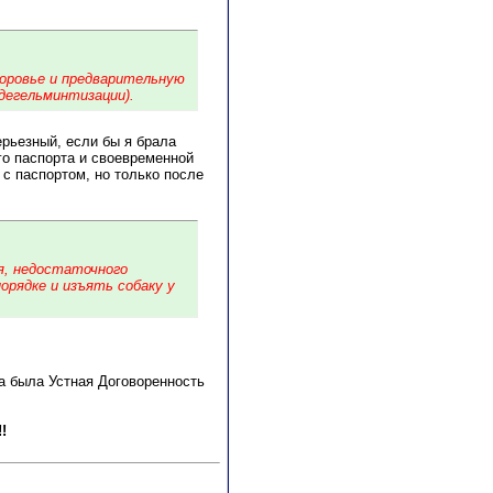
доровье и предварительную
дегельминтизации).
рьезный, если бы я брала
го паспорта и своевременной
 с паспортом, но только после
ия, недостаточного
орядке и изъять собаку у
а была Устная Договоренность
!