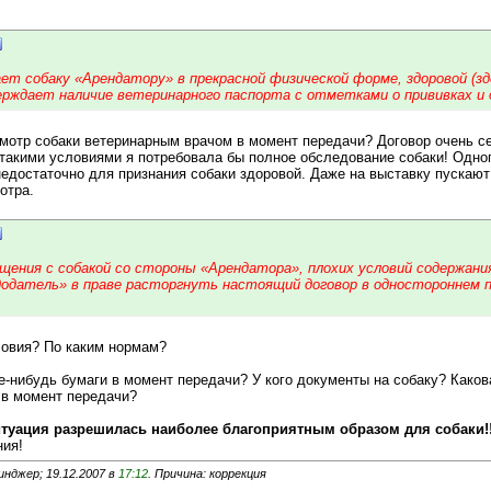
ет собаку «Арендатору» в прекрасной физической форме, здоровой (з
ерждает наличие ветеринарного паспорта с отметками о прививках и 
мотр собаки ветеринарным врачом в момент передачи? Договор очень се
с такими условиями я потребовала бы полное обследование собаки! Одно
едостаточно для признания собаки здоровой. Даже на выставку пускают
отра.
ращения с собакой со стороны «Арендатора», плохих условий содержан
додатель» в праве расторгнуть настоящий договор в одностороннем п
ловия? По каким нормам?
е-нибудь бумаги в момент передачи? У кого документы на собаку? Каков
 в момент передачи?
итуация разрешилась наиболее благоприятным образом для собаки!!
ния!
нджер; 19.12.2007 в
17:12
. Причина: коррекция