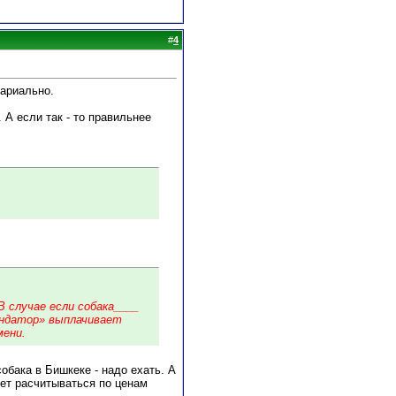
#
4
тариально.
 А если так - то правильнее
В случае если собака____
рендатор» выплачивает
мени.
обака в Бишкеке - надо ехать. А
дет расчитываться по ценам