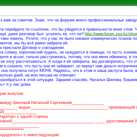
к вам за советом. Знаю, что на форуме много профессиональных завод
а перейдите по ссылочке, что бы убедится в правильности моих слов: 
щи, даже разговор был :усыпить её, что ли?:
http://www.forum.zoo.kz/
-таки помочь. Учтите, что у нас не было никаких коммерческих планов п
ментов, мы бы всё равно забрали её.
ам прислали Договор о совладении.
а собаку, королевский пудель, не нуждается в помощи, то пусть хозяева
деля в аське, сильно расстроилась, потому, что она меня обвинила, в то
 не хочу рассчитываться. А когда я её забирала, мы договорились, что 
 и сказали, что пусть они её забирают, но вернут нам деньги потраченн
м она получила титул КЮЧК. Надеюсь, что в этом и наша заслуга была, 
сколько дней, на мои письма не отвечает.
 разобраться в этой ситуации. Заранее спасибо, Наталья Шилова, Бишке
ь+ я у нас дома.
щим выкупом
 между Шиловой Натальей Сергеевной_______________
________ выдан____________________________________ проживающей п
124_______________
ндатор» с одной стороны
овной_______________________________________ ____ удостоверение № *
___________________
*************
ендодатель» о нижеследующем: