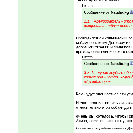
Темиртау или Бишкека?
Цитата:
Сообщение от
Natalia.kg
2.1. «Арендодатель» отда
вакцинацию собаки подтв
Проводился ли клинический ос
собаку по такому Договору и 
дегельминтизации и прививок н
прохождения клинического осм
Цитата:
Сообщение от
Natalia.kg
3.2. В случае грубого об
кормления и ухода, «Арен
«Арендатора».
Кем будут оцениваться эти ус
И еще, подписывались ли каки
относительно этой собаки до и
очень бы хотелось, чтобы с
Арина, озвучте свою точку зре
Последний раз редактировалось Джи