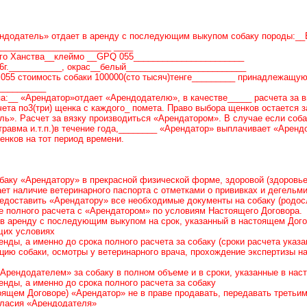
рендодатель» отдает в аренду с последующим выкупом собаку породы:_
_______________________ ____
ого Ханства__клеймо __GPQ 055_______________________
6г.___________, окрас__белый_________________________
55 стоимость собаки 100000(сто тысяч)тенге_________ принадлежащую 
__________
:__ «Арендатор»отдает «Арендодателю», в качестве_____ расчета за 
чета по3(три) щенка с каждого_ помета. Право выбора щенков остается
ль». Расчет за вязку производиться «Арендатором». В случае если соба
травма и.т.п.)в течение года,________ «Арендатор» выплачивает «Арен
енков на тот период времени.
обаку «Арендатору» в прекрасной физической форме, здоровой (здоровь
ет наличие ветеринарного паспорта с отметками о прививках и дегельми
редоставить «Арендатору» все необходимые документы на собаку (родос
е полного расчета с «Арендатором» по условиям Настоящего Договора.
 в аренду с последующим выкупом на срок, указанный в настоящем Дого
щих условиях
ренды, а именно до срока полного расчета за собаку (сроки расчета ука
цию собаки, осмотры у ветеринарного врача, прохождение экспертизы н
«Арендодателем» за собаку в полном объеме и в сроки, указанные в нас
ренды, а именно до срока полного расчета за собаку
тоящем Договоре) «Арендатор» не в праве продавать, передавать треть
гласия «Арендодателя»