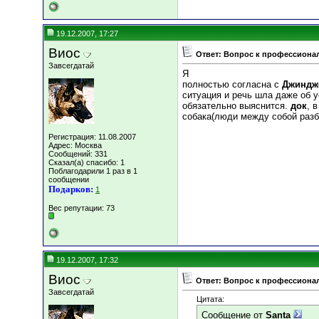
19.12.2007, 17:27
Виос
Ответ: Вопрос к профессиона
Завсегдатай
Я
полностью согласна с
Джинд
ситуация и речь шла даже об у
обязательно выяснится.
док
, 
собака(люди между собой разбе
Регистрация: 11.08.2007
Адрес: Москва
Сообщений: 331
Сказал(а) спасибо: 1
Поблагодарили 1 раз в 1
сообщении
Подарков:
1
Вес репутации:
73
19.12.2007, 17:32
Виос
Ответ: Вопрос к профессиона
Завсегдатай
Цитата:
Сообщение от
Santa