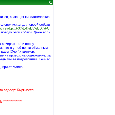
#
1
чиков, знающих кинологические
Человек искал для своей собаки
showthread.p...F3%E4%E5%EB%FC
о поводу этой собаки. Даже если
 забирают её и вернут.
м, что я у неё почти обманным
отдаём Юле 4х щенков.
ые на привоз, на содержание, за
ведь мы её подготовили. Сейчас
к, приют Алиса.
о адресу: Кыргызстан
**************