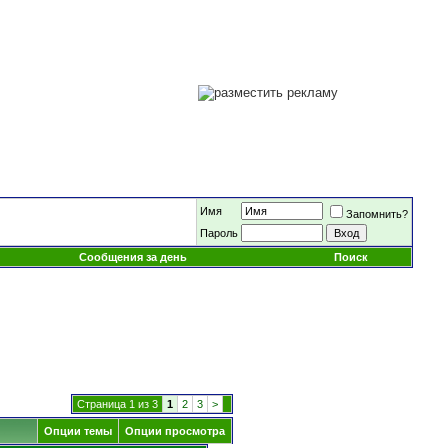
Имя
Запомнить?
Пароль
Сообщения за день
Поиск
Страница 1 из 3
1
2
3
>
Опции темы
Опции просмотра