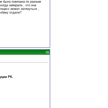
 не была повязана по разным
огда забирали , что она
 поцесс может затянуться ,
собаку отдали?
#
3
уции РК.