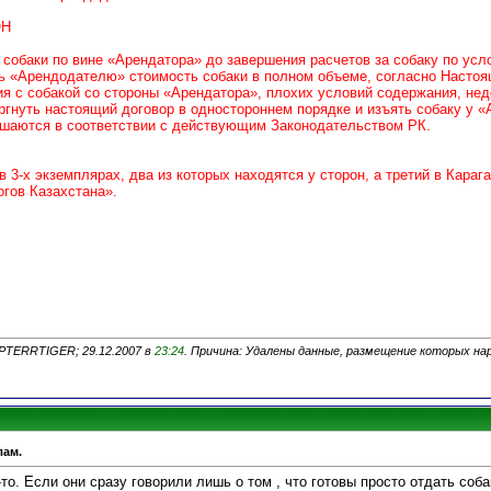
ОН
и собаки по вине «Арендатора» до завершения расчетов за собаку по ус
ь «Арендодателю» стоимость собаки в полном объеме, согласно Настоя
ия с собакой со стороны «Арендатора», плохих условий содержания, нед
ргнуть настоящий договор в одностороннем порядке и изъять собаку у «
решаются в соответствии с действующим Законодательством РК.
 3-х экземплярах, два из которых находятся у сторон, а третий в Кар
гов Казахстана».
PTERRTIGER; 29.12.2007 в
23:24
. Причина: Удалены данные, размещение которых н
лам.
то. Если они сразу говорили лишь о том , что готовы просто отдать соб