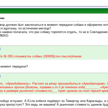
лам.
овор должен был заключаться в момент передачи собаки и оформлен но
я вдогонку, по истечении месяца?
 наивно полагала, что раз собаку торопятся отдать, то не в Совладение.
 ИМХО.
/к № 055 стоимость собаки 100000(сто тысяч)тенге
 момент передачи?
ет_ «Арендодатель». Расчет за вязку производиться «Арендатором». 
ективных причин (болезнь, травма и.т.п.)в течение года,________ «А
у в размере рыночной стоимости___ трех щенков на тот период вре
 вообще оглушил. А Если кобеля подберут из Темиртау или Караганды, а с
сука пропустует? Это ведь не машина! А рыночная стоимость щенков бу