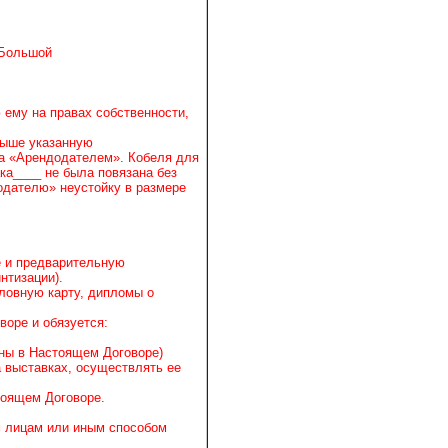
_Большой
ему на правах собственности,
выше указанную
 за «Арендодателем». Кобеля для
ка____ не была повязана без
додателю» неустойку в размере
е и предварительную
нтизации).
ловную карту, дипломы о
воре и обязуется:
заны в Настоящем Договоре)
а выставках, осуществлять ее
тоящем Договоре.
им лицам или иным способом