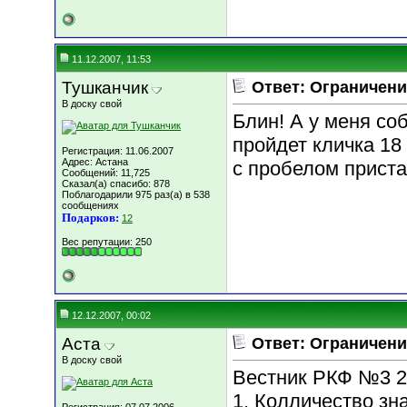
11.12.2007, 11:53
Тушканчик
Ответ: Ограничени
В доску свой
Блин! А у меня со
пройдет кличка 18
Регистрация: 11.06.2007
Адрес: Астана
с пробелом приста
Сообщений: 11,725
Сказал(а) спасибо: 878
Поблагодарили 975 раз(а) в 538
сообщениях
Подарков:
12
Вес репутации:
250
12.12.2007, 00:02
Аста
Ответ: Ограничени
В доску свой
Вестник РКФ №3 20
1. Колличество зн