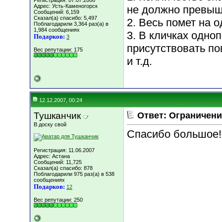
Регистрация: 07.07.2006
Адрес: Усть-Каменогорск
не должно превыш
Сообщений: 6,159
Сказал(а) спасибо: 5,497
2. Весь помет на о
Поблагодарили 3,364 раз(а) в
1,984 сообщениях
3. В кличках одно
Подарков:
3
присутствовать п
Вес репутации:
175
и т.д.
12.12.2007, 00:24
Тушканчик
Ответ: Ограничени
В доску свой
Спасибо большое!!
Регистрация: 11.06.2007
Адрес: Астана
Сообщений: 11,725
Сказал(а) спасибо: 878
Поблагодарили 975 раз(а) в 538
сообщениях
Подарков:
12
Вес репутации:
250