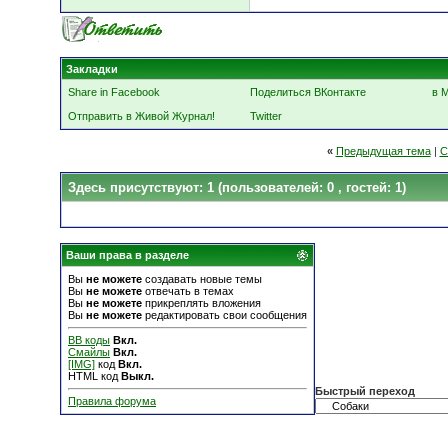
Закладки
Share in Facebook
Поделиться ВКонтакте
в 
Отправить в Живой Журнал!
Twitter
«
Предыдущая тема
|
С
Здесь присутствуют: 1
(пользователей: 0 , гостей: 1)
Ваши права в разделе
Вы
не можете
создавать новые темы
Вы
не можете
отвечать в темах
Вы
не можете
прикреплять вложения
Вы
не можете
редактировать свои сообщения
BB коды
Вкл.
Смайлы
Вкл.
[IMG]
код
Вкл.
HTML код
Выкл.
Быстрый переход
Правила форума