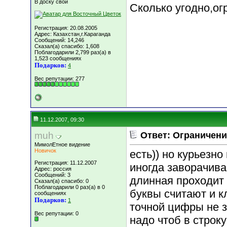
В доску свой
Сколько угодно,ог
Регистрация: 20.08.2005
Адрес: Казахстан,г.Караганда
Сообщений: 14,246
Сказал(а) спасибо: 1,608
Поблагодарили 2,799 раз(а) в
1,523 сообщениях
Подарков:
4
Вес репутации:
277
11.12.2007, 09:30
muh
Ответ: Ограничени
МимолЕтное видение
Новичок
есть)) но курьезно
Регистрация: 11.12.2007
иногда заворачива
Адрес: россия
Сообщений: 3
длинная проходит
Сказал(а) спасибо: 0
Поблагодарили 0 раз(а) в 0
буквы считают и к
сообщениях
Подарков:
1
точной цифры не з
Вес репутации:
0
надо чтоб в строк