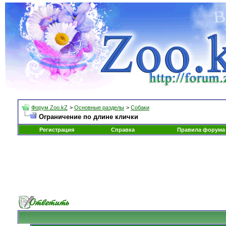
Форум Zoo.kZ
>
Основные разделы
>
Собаки
Ограничение по длине клички
Регистрация
Справка
Правила форума