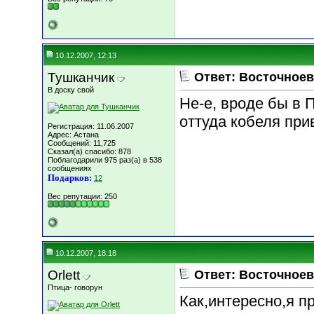
10.12.2007, 12:13
Тушканчик
Ответ: Восточноев
В доску свой
Не-е, вроде бы в 
оттуда кобеля при
Регистрация: 11.06.2007
Адрес: Астана
Сообщений: 11,725
Сказал(а) спасибо: 878
Поблагодарили 975 раз(а) в 538
сообщениях
Подарков:
12
Вес репутации:
250
10.12.2007, 18:18
Orlett
Ответ: Восточноев
Птица- говорун
Как,интересно,я п