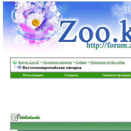
Форум Zoo.kZ
>
Основные разделы
>
Собаки
>
Породные клубы собак
Восточноевропейская овчарка
Регистрация
Справка
Правила форума