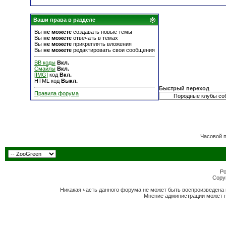
Ваши права в разделе
Вы
не можете
создавать новые темы
Вы
не можете
отвечать в темах
Вы
не можете
прикреплять вложения
Вы
не можете
редактировать свои сообщения
BB коды
Вкл.
Смайлы
Вкл.
[IMG]
код
Вкл.
HTML код
Выкл.
Быстрый переход
Правила форума
Часовой 
Po
Copyr
Никакая часть данного форума не может быть воспроизведена 
Мнение администрации может н