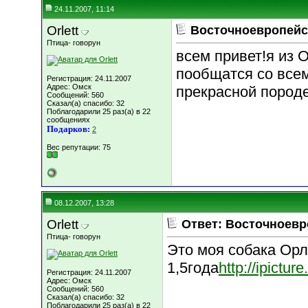
24.11.2007, 11:14
Orlett
Восточноевропейс
Птица- говорун
всем привет!я из 
пообщатся со всем
Регистрация: 24.11.2007
Адрес: Омск
прекрасной породе
Сообщений: 560
Сказал(а) спасибо: 32
Поблагодарили 25 раз(а) в 22
сообщениях
Подарков:
2
Вес репутации:
75
08.12.2007, 13:28
Orlett
Ответ: Восточноевр
Птица- говорун
Это моя собака Орл
1,5года
http://ipictu
Регистрация: 24.11.2007
Адрес: Омск
Сообщений: 560
Сказал(а) спасибо: 32
Поблагодарили 25 раз(а) в 22