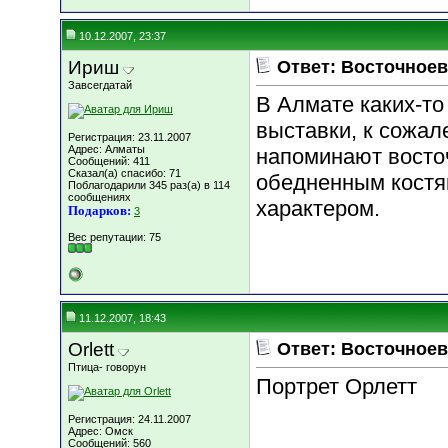
10.12.2007, 23:37
Ириш
Ответ: Восточноев
Завсегдатай
В Алмате каких-то 
выставки, к сожал
Регистрация: 23.11.2007
Адрес: Алматы
напоминают восточ
Сообщений: 411
Сказал(а) спасибо: 71
обедненным костя
Поблагодарили 345 раз(а) в 114
сообщениях
характером.
Подарков:
3
Вес репутации:
75
11.12.2007, 18:43
Orlett
Ответ: Восточноев
Птица- говорун
Портрет Орлетт
Регистрация: 24.11.2007
Адрес: Омск
Сообщений: 560