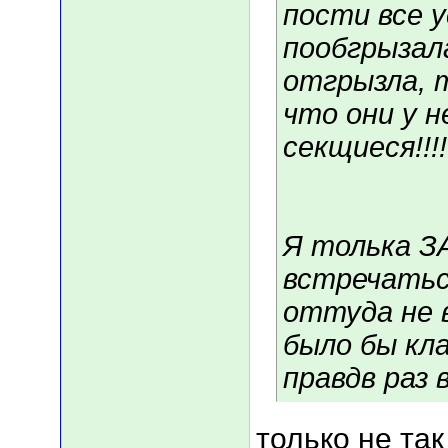
пости все у
пообгрызал
отгрызла, 
что они у н
секщиеся!!!!
Я толька ЗА
встречатьс
оттуда не 
было бы клас
правдв раз в
только не та