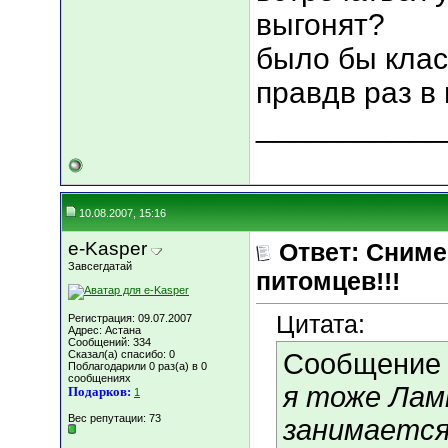
выгонят?
было бы класс
правдв раз в 
___________
10.08.2007, 15:16
e-Kasper
Ответ: Сниме
Завсегдатай
питомцев!!!
Цитата:
Регистрация: 09.07.2007
Адрес: Астана
Сообщений: 334
Сказал(а) спасибо: 0
Сообщение
Поблагодарили 0 раз(а) в 0
сообщениях
я тоже Ламп
Подарков:
1
Вес репутации:
73
занимается