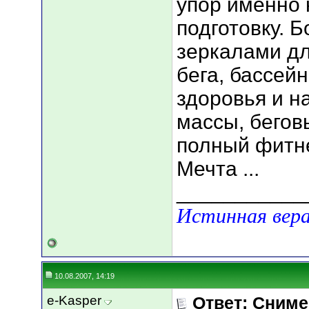
упор именно
подготовку. 
зеркалами дл
бега, бассей
здоровья и 
массы, бегов
полный фитне
Мечта ...
___________
Истинная вера
10.08.2007, 14:19
e-Kasper
Ответ: Сниме