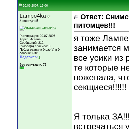
10.08.2007, 15:06
Lampo4ka
Ответ: Сниме
Завсегдатай
питомцев!!!
я тоже Лампе 
Регистрация: 29.07.2007
Адрес: Астана
Сообщений: 212
занимается 
Сказал(а) спасибо: 0
Поблагодарили 0 раз(а) в 0
сообщениях
все усики из
Подарков:
1
Вес репутации:
73
те которые не
пожевала, что
секщиеся!!!!!!
Я толька ЗА!!
встречаться 