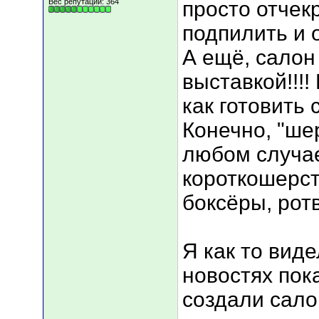
Вес репутации:
364
просто отчек
подпилить и 
А ещё, сало
выставкой!!!!
как готовить
Конечно, "ше
любом случае
короткошерс
боксёры, ротв
Я как то виде
новостях пок
создали сало