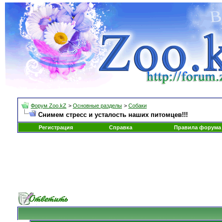
Форум Zoo.kZ
>
Основные разделы
>
Собаки
Снимем стресс и усталость наших питомцев!!!
Регистрация
Справка
Правила форума