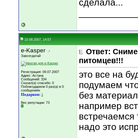
сделала...
___________
10.08.2007, 14:57
e-Kasper
Ответ: Сниме
Завсегдатай
питомцев!!!
это все на бу
Регистрация: 09.07.2007
Адрес: Астана
Сообщений: 334
подумаем что
Сказал(а) спасибо: 0
Поблагодарили 0 раз(а) в 0
сообщениях
без материал
Подарков:
1
Вес репутации:
73
например вст
встречаемся 
надо это испр