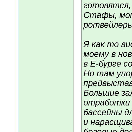
готовятся,
Стафы, моп
ротвейлеры 
Я как то ви
моему в но
в Е-бурге с
Но там упо
предвыстав
Большие за
отработки 
бассейны д
и нарасщив
беговые до