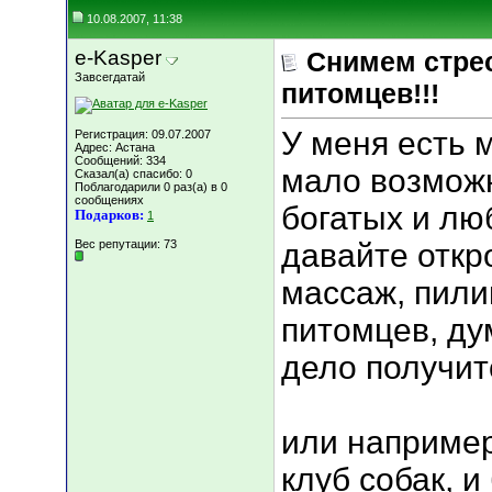
10.08.2007, 11:38
e-Kasper
Снимем стрес
Завсегдатай
питомцев!!!
У меня есть 
Регистрация: 09.07.2007
Адрес: Астана
Сообщений: 334
мало возможн
Сказал(а) спасибо: 0
Поблагодарили 0 раз(а) в 0
сообщениях
богатых и лю
Подарков:
1
Вес репутации:
73
давайте откр
массаж, пилин
питомцев, ду
дело получит
или например
клуб собак, 