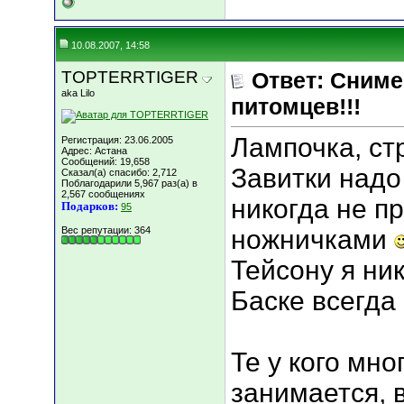
10.08.2007, 14:58
TOPTERRTIGER
Ответ: Сниме
aka Lilo
питомцев!!!
Лампочка, стр
Регистрация: 23.06.2005
Адрес: Астана
Сообщений: 19,658
Завитки надо
Сказал(а) спасибо: 2,712
Поблагодарили 5,967 раз(а) в
2,567 сообщениях
никогда не п
Подарков:
95
Вес репутации:
364
ножничками
Тейсону я ник
Баске всегда
Те у кого мно
занимается, 