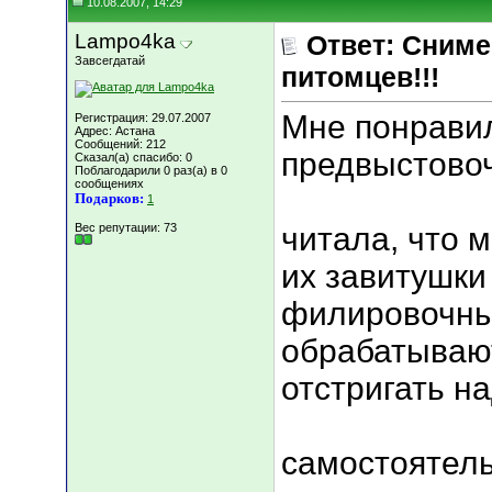
10.08.2007, 14:29
Lampo4ka
Ответ: Сниме
Завсегдатай
питомцев!!!
Мне понравил
Регистрация: 29.07.2007
Адрес: Астана
Сообщений: 212
предвыстово
Сказал(а) спасибо: 0
Поблагодарили 0 раз(а) в 0
сообщениях
Подарков:
1
Вес репутации:
73
читала, что м
их завитушки 
филировочн
обрабатывают
отстригать на
самостоятель