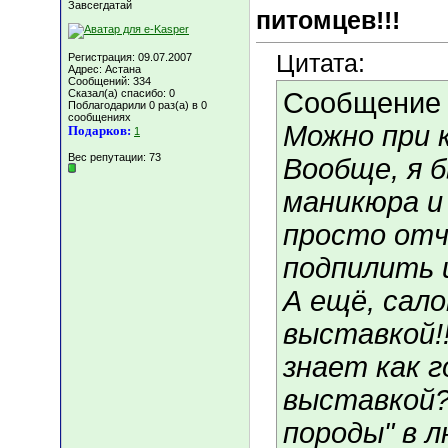
Завсегдатай
питомцев!!!
Цитата:
Регистрация: 09.07.2007
Адрес: Астана
Сообщений: 334
Сказал(а) спасибо: 0
Сообщение
Поблагодарили 0 раз(а) в 0
сообщениях
Можно при 
Подарков:
1
Вес репутации:
73
Вообще, я 
маникюра и
просто отч
подпилить 
А ещё, сал
выставкой!!
знает как 
выставкой?
породы" в 