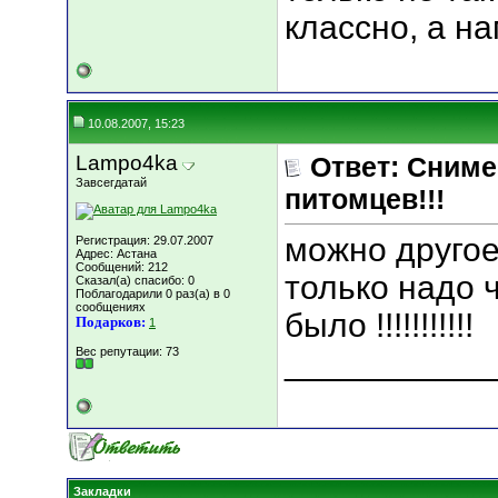
классно, а н
10.08.2007, 15:23
Lampo4ka
Ответ: Сниме
Завсегдатай
питомцев!!!
можно другое 
Регистрация: 29.07.2007
Адрес: Астана
Сообщений: 212
только надо 
Сказал(а) спасибо: 0
Поблагодарили 0 раз(а) в 0
сообщениях
было !!!!!!!!!!!
Подарков:
1
Вес репутации:
73
___________
Закладки