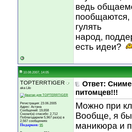
ведь общаемс
пообщаются, 
гулять
народ, подде
есть идеи?
10.08.2007, 14:05
TOPTERRTIGER
Ответ: Сниме
aka Lilo
питомцев!!!
Можно при кл
Регистрация: 23.06.2005
Адрес: Астана
Сообщений: 19,658
Вообще, я бы
Сказал(а) спасибо: 2,712
Поблагодарили 5,967 раз(а) в
2,567 сообщениях
маникюра и 
Подарков:
95