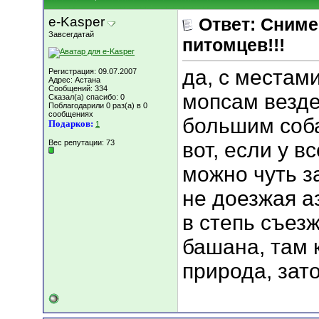
e-Kasper
Ответ: Сниме
Завсегдатай
питомцев!!!
да, с местам
Регистрация: 09.07.2007
Адрес: Астана
Сообщений: 334
мопсам везде
Сказал(а) спасибо: 0
Поблагодарили 0 раз(а) в 0
сообщениях
большим соб
Подарков:
1
Вес репутации:
73
вот, если у в
можно чуть з
не доезжая а
в степь съез
башана, там 
природа, зато