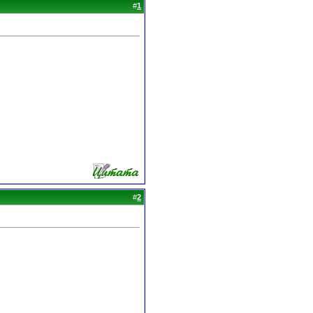
#
1
#
2