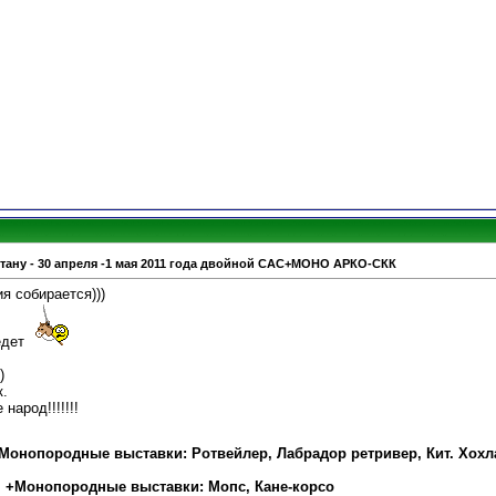
стану - 30 апреля -1 мая 2011 года двойной САС+МОНО АРКО-СКК
я собирается)))
едет
)
к.
народ!!!!!!!
 + Монопородные выставки: Ротвейлер, Лабрадор ретривер, Кит. Хохл
ая +Монопородные выставки: Мопс, Кане-корсо