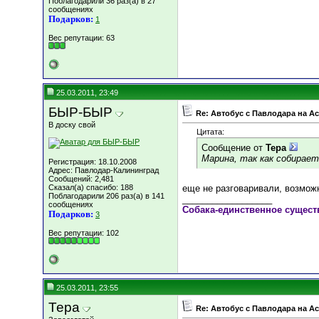
Поблагодарили 36 раз(а) в 27
сообщениях
Подарков:
1
Вес репутации:
63
25.03.2011, 23:49
БЫР-БЫР
Re: Автобус с Павлодара на А
В доску свой
Цитата:
Сообщение от
Тера
Марина, так как собирает
Регистрация: 18.10.2008
Адрес: Павлодар-Калининград
Сообщений: 2,481
Сказал(а) спасибо: 188
еще не разговаривали, возможн
Поблагодарили 206 раз(а) в 141
__________________
сообщениях
Собака-единственное сущест
Подарков:
3
Вес репутации:
102
25.03.2011, 23:55
Тера
Re: Автобус с Павлодара на А