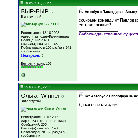
25.03.2011, 22:57
БЫР-БЫР
Автобус с Павлодара в Астану
В доску свой
собираем команду от Павлодара
есть желающие?
__________________
Регистрация: 18.10.2008
Собака-единственное сущест
Адрес: Павлодар-Калининград
Сообщений: 2,481
Сказал(а) спасибо: 188
Поблагодарили 206 раз(а) в 141
сообщениях
Подарков:
3
Вес репутации:
102
25.03.2011, 22:59
Ольга_Winner
Re: Автобус с Павлодара на А
Завсегдатай
Да конечно мы едим
Регистрация: 06.07.2009
Адрес: Казахстан, Павлодар
Сообщений: 205
Сказал(а) спасибо: 148
Поблагодарили 165 раз(а) в 52
сообщениях