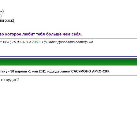
к)
)
ногорск)
во которое любит тебя больше чем себя.
Р-БЫР; 25.03.2011 в
23:15
. Причина: Добавлено сообщение
стану - 30 апреля -1 мая 2011 года двойной САС+МОНО АРКО-СКК
кто судит?