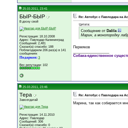
25.03.2011, 23:41
БЫР-БЫР
Re: Автобус с Павлодара на А
В доску свой
Цитата:
Сообщение от
Dalila
Марин, а монопородку лаб
Регистрация: 18.10.2008
Адрес: Павлодар-Калининград
Сообщений: 2,481
Сказал(а) спасибо: 188
Пермяков
Поблагодарили 206 раз(а) в 141
__________________
сообщениях
Собака-единственное сущест
Подарков:
3
Вес репутации:
102
25.03.2011, 23:46
Тера
Re: Автобус с Павлодара на А
Завсегдатай
Марина, так как собирается мн
Регистрация: 14.11.2010
Адрес: Павлодар
Сообщений: 306
Сказал(а) спасибо: 0