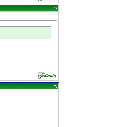
#
7
#
8