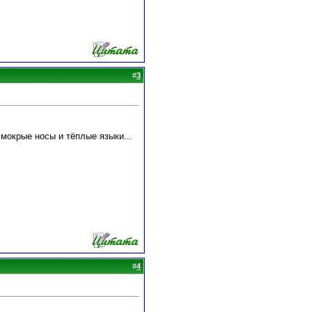
#
3
 мокрые носы и тёплые языки...
#
4