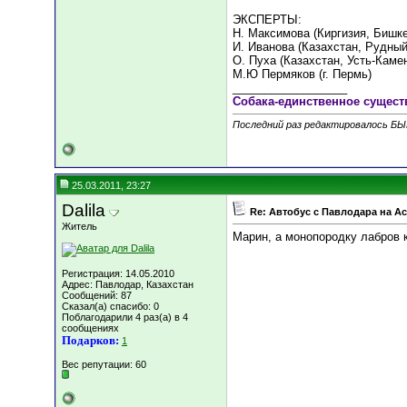
ЭКСПЕРТЫ:
Н. Максимова (Киргизия, Бишке
И. Иванова (Казахстан, Рудный
О. Пуха (Казахстан, Усть-Каме
М.Ю Пермяков (г. Пермь)
__________________
Собака-единственное сущест
Последний раз редактировалось БЫ
25.03.2011, 23:27
Dalila
Re: Автобус с Павлодара на А
Житель
Марин, а монопородку лабров 
Регистрация: 14.05.2010
Адрес: Павлодар, Казахстан
Сообщений: 87
Сказал(а) спасибо: 0
Поблагодарили 4 раз(а) в 4
сообщениях
Подарков:
1
Вес репутации:
60