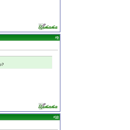
#
9
ю?
#
10