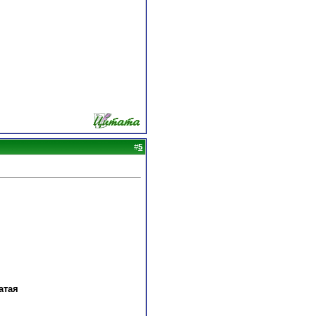
#
5
атая