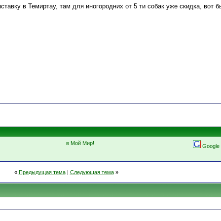
ставку в Темиртау, там для иногородних от 5 ти собак уже скидка, вот 
в Мой Мир!
Google
«
Предыдущая тема
|
Следующая тема
»