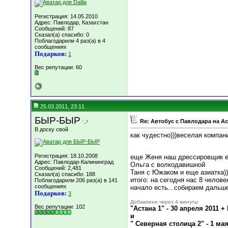
Регистрация: 14.05.2010
Адрес: Павлодар, Казахстан
Сообщений: 87
Сказал(а) спасибо: 0
Поблагодарили 4 раз(а) в 4
сообщениях
Подарков:
1
Вес репутации:
60
25.03.2011, 23:11
БЫР-БЫР
Re: Автобус с Павлодара на А
В доску свой
как чудестно)))веселая компани
Регистрация: 18.10.2008
еще Женя наш дрессировщик 
Адрес: Павлодар-Калининград
Ольга с волкодавишной
Сообщений: 2,481
Таня с Южаком и еще азиатка))
Сказал(а) спасибо: 188
итого: на сегодня нас 8 челове
Поблагодарили 206 раз(а) в 141
сообщениях
начало есть...собираем дальше 
Подарков:
3
Добавлено через 4 минуты
Вес репутации:
102
"Астана 1" - 30 апреля 2011
и
" Северная столица 2" - 1 м