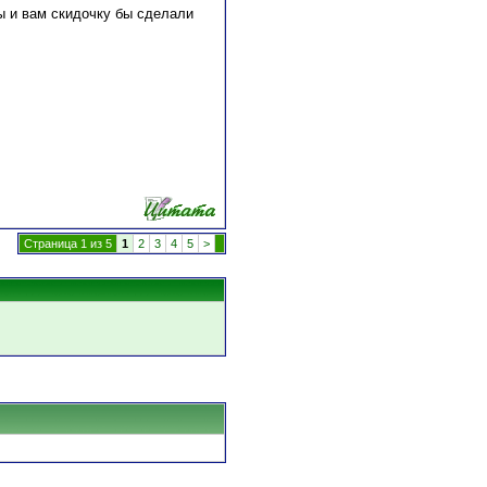
бы и вам скидочку бы сделали
Страница 1 из 5
1
2
3
4
5
>