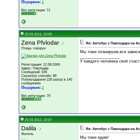
Подарков:
1
Вес репутации:
71
25.03.2011, 23:05
Zena Pfvlodar
Re: Автобус с Павлодара на А
Птица- говорун
Мы тоже планируем,все зависи
__________________
У каждого человека своё счасть
Регистрация: 12.08.2009
Адрес: Павлодар
Сообщений: 635
Сказал(а) спасибо: 88
Поблагодарили 228 раз(а) в 140
сообщениях
Подарков:
2
Вес репутации:
79
25.03.2011, 23:07
Dalila
Re: Автобус с Павлодара на А
Житель
Мы тоже едим!