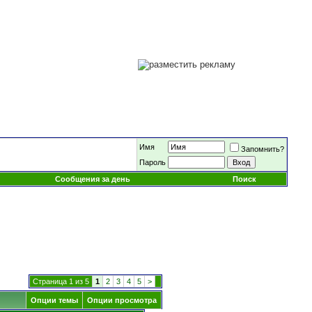
Имя
Запомнить?
Пароль
Сообщения за день
Поиск
Страница 1 из 5
1
2
3
4
5
>
Опции темы
Опции просмотра