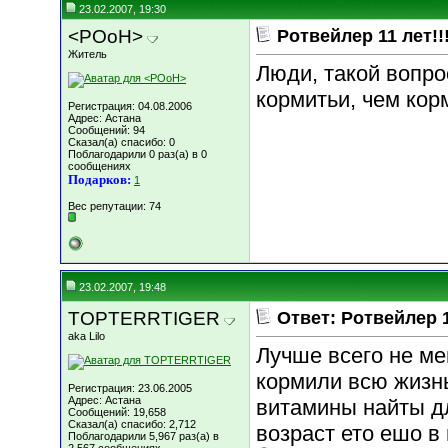
23.02.2007, 19:30
<POoH>
Ротвейлер 11 лет!!
Житель
Люди, такой вопрос
кормитьи, чем корм
Регистрация: 04.08.2006
Адрес: Астана
Сообщений: 94
Сказал(а) спасибо: 0
Поблагодарили 0 раз(а) в 0
сообщениях
Подарков:
1
Вес репутации:
74
23.02.2007, 19:48
TOPTERRTIGER
Ответ: Ротвейлер 1
aka Lilo
Лучше всего не ме
кормили всю жизнь
Регистрация: 23.06.2005
Адрес: Астана
витамины найты дл
Сообщений: 19,658
Сказал(а) спасибо: 2,712
возраст ето ешо в
Поблагодарили 5,967 раз(а) в