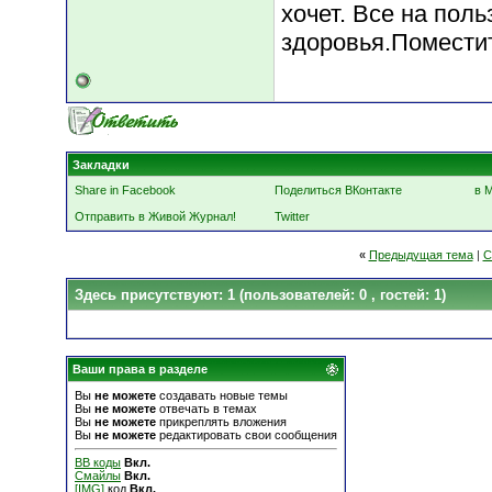
хочет. Все на пол
здоровья.Поместит
Закладки
Share in Facebook
Поделиться ВКонтакте
в 
Отправить в Живой Журнал!
Twitter
«
Предыдущая тема
|
С
Здесь присутствуют: 1
(пользователей: 0 , гостей: 1)
Ваши права в разделе
Вы
не можете
создавать новые темы
Вы
не можете
отвечать в темах
Вы
не можете
прикреплять вложения
Вы
не можете
редактировать свои сообщения
BB коды
Вкл.
Смайлы
Вкл.
[IMG]
код
Вкл.