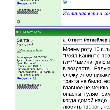
2,567 сообщениях
Подарков:
95
________________
Вес репутации:
364
Истинная вера в са
24.02.2007, 08:39
Santa
Ответ: Ротвейлер 1
В доску свой
Моему роту 10 с л
"Роял Канин" с п
Регистрация: 10.05.2006
Адрес: Алматы,п-к шпицев"Из
гл****амина, даю 
Дома Натальи"
Сообщений: 13,857
в возрасте . Балу
Сказал(а) спасибо: 5,577
Поблагодарили 5,930 раз(а) в
слежу ,чтоб никак
3,396 сообщениях
Подарков:
13
тракта не было, е
Вес репутации:
289
главное не меняю 
опасны, гуляет сам
когда домой надо.
любить творог , ч