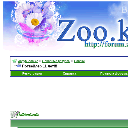
Форум Zoo.kZ
>
Основные разделы
>
Собаки
Ротвейлер 11 лет!!!
Регистрация
Справка
Правила форума