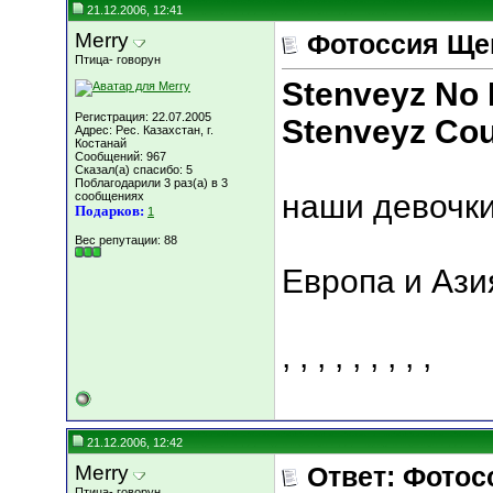
21.12.2006, 12:41
Merry
Фотоссия Щен
Птица- говорун
Stenveyz No 
Регистрация: 22.07.2005
Stenveyz Cou
Адрес: Рес. Казахстан, г.
Костанай
Сообщений: 967
Сказал(а) спасибо: 5
Поблагодарили 3 раз(а) в 3
наши девочки
сообщениях
Подарков:
1
Вес репутации:
88
Европа и Аз
,
,
,
,
,
,
,
,
,
21.12.2006, 12:42
Merry
Ответ: Фотос
Птица- говорун