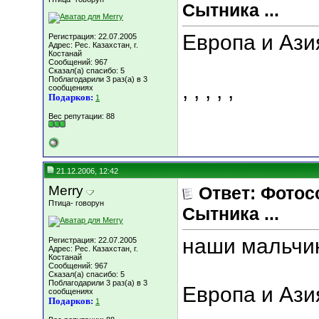
Сытника ...
Европа и Ази
Регистрация: 22.07.2005
Адрес: Рес. Казахстан, г.
Костанай
Сообщений: 967
Сказал(а) спасибо: 5
Поблагодарили 3 раз(а) в 3
,
,
,
,
,
сообщениях
Подарков:
1
Вес репутации:
88
21.12.2006, 12:42
Merry
Ответ: Фотос
Птица- говорун
Сытника ...
наши мальчик
Регистрация: 22.07.2005
Адрес: Рес. Казахстан, г.
Костанай
Сообщений: 967
Сказал(а) спасибо: 5
Поблагодарили 3 раз(а) в 3
Европа и Аз
сообщениях
Подарков:
1