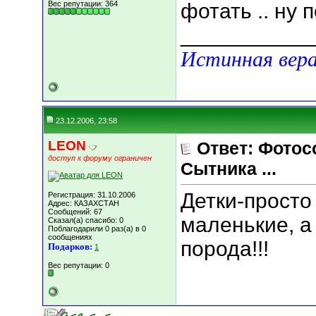
Вес репутации:
364
фотать .. ну
___________
Истинная вера
23.12.2006, 23:58
LEON
Ответ: Фотос
доступ к форуму ограничен
Сытника ...
Детки-просто
Регистрация: 31.10.2006
Адрес: КАЗАХСТАН
Сообщений: 67
маленькие, а
Сказал(а) спасибо: 0
Поблагодарили 0 раз(а) в 0
сообщениях
порода!!!
Подарков:
1
Вес репутации:
0