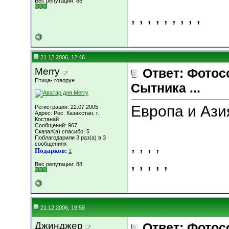
Вес репутации:
88
,
,
,
,
,
,
,
,
,
21.12.2006, 12:46
Merry
Ответ: Фотос
Птица- говорун
Сытника ...
Европа и Ази
Регистрация: 22.07.2005
Адрес: Рес. Казахстан, г.
Костанай
Сообщений: 967
Сказал(а) спасибо: 5
Поблагодарили 3 раз(а) в 3
,
,
,
,
сообщениях
Подарков:
1
,
,
,
,
,
Вес репутации:
88
21.12.2006, 19:58
Джинджер
Ответ: Фотос