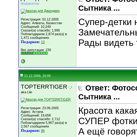
модератор
Сытника ...
Супер-детки 
Регистрация: 02.12.2005
Адрес: Алматы, Казахстан
Сообщений: 10,249
Замечательны
Сказал(а) спасибо: 1,995
Поблагодарили 2,874 раз(а) в
1,471 сообщениях
Рады видеть 
Подарков:
13
Вес репутации:
230
21.12.2006, 20:05
TOPTERRTIGER
Ответ: Фотос
aka Lilo
Сытника ...
Красота кака
Регистрация: 23.06.2005
Адрес: Астана
Сообщений: 19,658
СУПЕР фотки
Сказал(а) спасибо: 2,712
Поблагодарили 5,967 раз(а) в
2,567 сообщениях
А ещё говоря
Подарков:
95