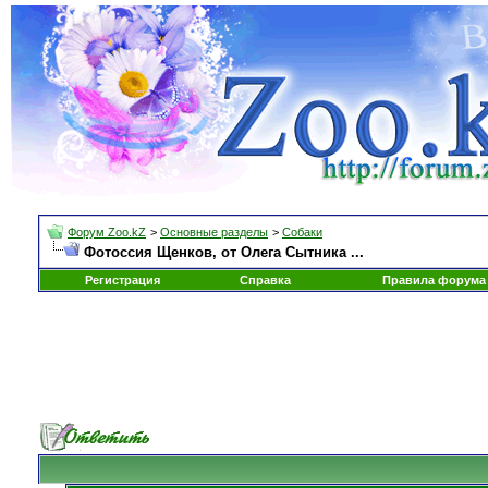
Форум Zoo.kZ
>
Основные разделы
>
Собаки
Фотоссия Щенков, от Олега Сытника ...
Регистрация
Справка
Правила форума