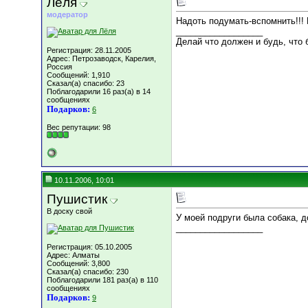
Лёля
модератор
Надоть подумать-вспомнить!!! 
__________________
Делай что должен и будь, что б
Регистрация: 28.11.2005
Адрес: Петрозаводск, Карелия,
Россия
Сообщений: 1,910
Сказал(а) спасибо: 23
Поблагодарили 16 раз(а) в 14
сообщениях
Подарков:
6
Вес репутации:
98
10.11.2006, 10:01
Пушистик
В доску свой
У моей подруги была собака, д
__________________
Регистрация: 05.10.2005
Адрес: Алматы
Сообщений: 3,800
Сказал(а) спасибо: 230
Поблагодарили 181 раз(а) в 110
сообщениях
Подарков:
9