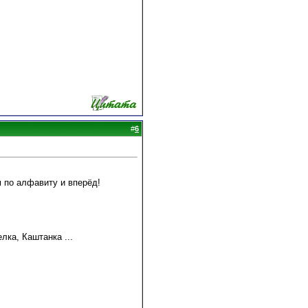
#
6
 по алфавиту и вперёд!
лка, Каштанка ...