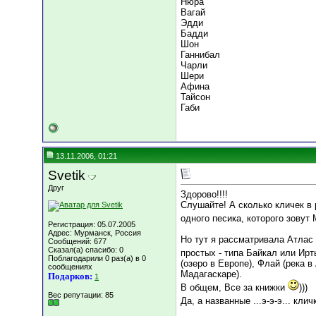
Нюра
Вагай
Эдди
Бадди
Шон
Ганнибал
Чарли
Шери
Афина
Тайсон
Габи
13.11.2006, 01:21
Svetik
Друг
Здорово!!!!
Слушайте! А сколько кличек в 
одного песика, которого зову
Регистрация: 05.07.2005
Адрес: Мурманск, Россия
Но тут я рассматривала Атлас 
Сообщений: 677
Сказал(а) спасибо: 0
простых - типа Байкал или Ирт
Поблагодарили 0 раз(а) в 0
(озеро в Европе), Флай (река в
сообщениях
Мадагаскаре).
Подарков:
1
В общем, Все за книжки
)))
Вес репутации:
85
Да, а названные ...э-э-э... кл