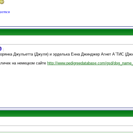
дается
:
ворянка Джульетта (Джуля) и эрделька Енна Джинджер Агнет А`ТИС (Джи
 кличек на немецком сайте
http://www.pedigreedatabase.com/gsd/dog_name_