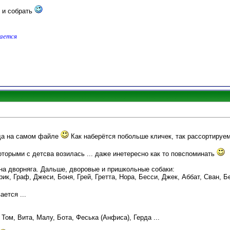
я и собрать
дается
ада на самом файле
Как наберётся побольше кличек, так рассортируем
торыми с детсва возилась ... даже инетересно как то повспоминать
на дворняга. Дальше, дворовые и пришкольные собаки:
ик, Граф, Джеси, Боня, Грей, Гретта, Нора, Бесси, Джек, Аббат, Сван, Бе
ется ...
Том, Вита, Малу, Бота, Феська (Анфиса), Герда ...