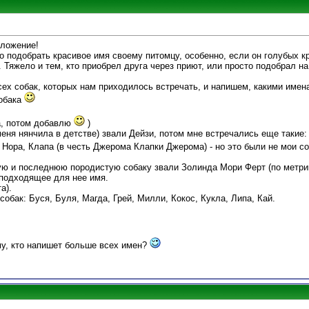
дложение!
но подобрать красивое имя своему питомцу, особенно, если он голубых кр
 Тяжело и тем, кто приобрел друга через приют, или просто подобрал н
ех собак, которых нам приходилось встречать, и напишем, какими имен
обака
за, потом добавлю
)
меня нянчила в детстве) звали Дейзи, потом мне встречались еще такие:
 Нора, Клапа (в честь Джерома Клапки Джерома) - но это были не мои с
ую и последнюю породистую собаку звали Золинда Мори Ферт (по метрик
 подходящее для нее имя.
а).
обак: Буся, Буля, Магда, Грей, Милли, Кокос, Кукла, Липа, Кай.
ому, кто напишет больше всех имен?