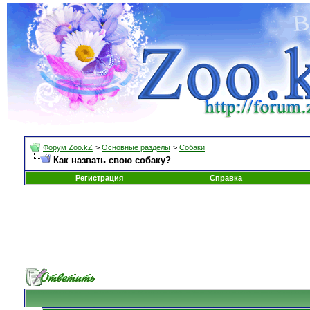
Форум Zoo.kZ
>
Основные разделы
>
Собаки
Как назвать свою собаку?
Регистрация
Справка