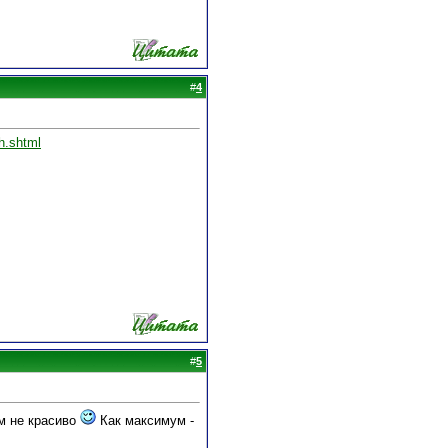
#
4
h.shtml
#
5
м не красиво
Как максимум -