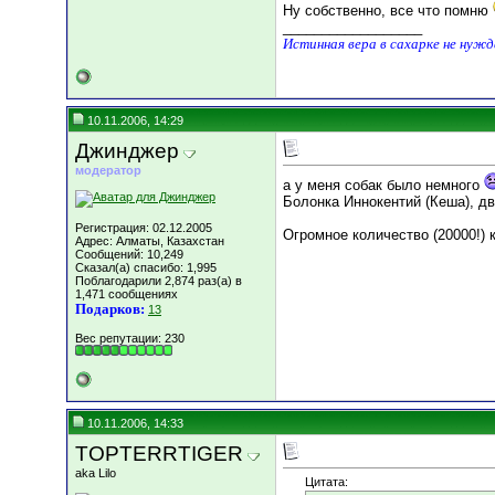
Ну собственно, все что помню
__________________
Истинная вера в сахарке не нуж
10.11.2006, 14:29
Джинджер
модератор
а у меня собак было немного
Болонка Иннокентий (Кеша), д
Регистрация: 02.12.2005
Огромное количество (20000!)
Адрес: Алматы, Казахстан
Сообщений: 10,249
Сказал(а) спасибо: 1,995
Поблагодарили 2,874 раз(а) в
1,471 сообщениях
Подарков:
13
Вес репутации:
230
10.11.2006, 14:33
TOPTERRTIGER
aka Lilo
Цитата: