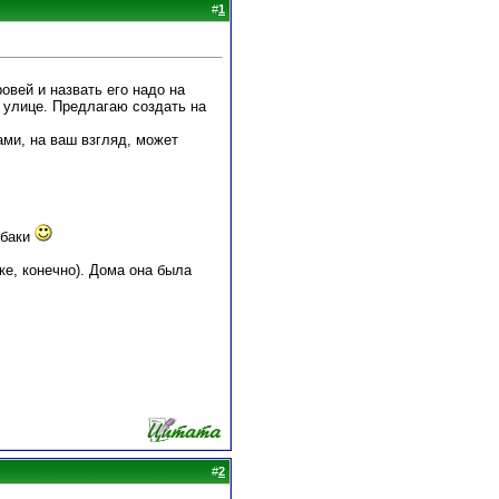
#
1
овей и назвать его надо на
а улице. Предлагаю создать на
ами, на ваш взгляд, может
обаки
е, конечно). Дома она была
#
2