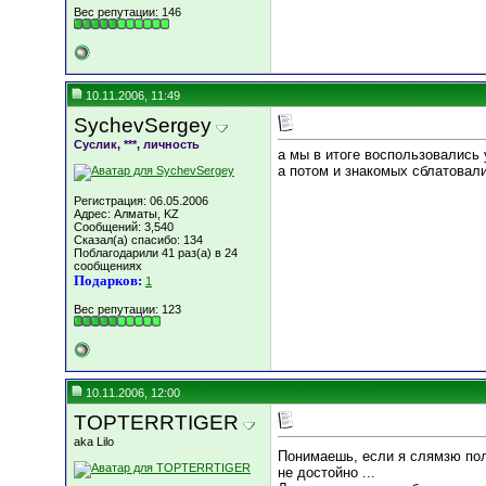
Вес репутации:
146
10.11.2006, 11:49
SychevSergey
Суслик, ***, личность
а мы в итоге воспользовались
а потом и знакомых сблатовали
Регистрация: 06.05.2006
Адрес: Алматы, KZ
Сообщений: 3,540
Сказал(а) спасибо: 134
Поблагодарили 41 раз(а) в 24
сообщениях
Подарков:
1
Вес репутации:
123
10.11.2006, 12:00
TOPTERRTIGER
aka Lilo
Понимаешь, если я слямзю пол
не достойно ...