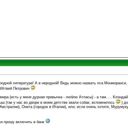
родной литературе! А в неродной! Ведь можно назвать пса Монморанси, 
т МАтвей Петрович
мира (есть у меня дурная привычка - люблю Атласы) - а там..... Клонда
ыш (так у нас во дворе в моем детстве звали собак, вспомнилось
) до
 Австралии), Онета (городок в Италии), или, если очень хотите, Мурумук
ички прошу включить в банк