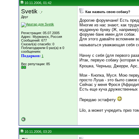
10.11.2006, 01:42
Svetik
Как назвать свою собаку?
Друг
Дорогие форумчане! Есть пре
Многие из нас знают, как труд
мудреную букву (Ж, например).
Регистрация: 05.07.2005
форуме банк имен для собак.
Адрес: Мурманск, Россия
Для этого давайте вспомним вс
Сообщений: 677
Сказал(а) спасибо: 0
называться уважающая себя с
Поблагодарили 0 раз(а) в 0
сообщениях
Начну с себя (для первого ра
Подарков:
1
Итак, первую собаку (которая 
Вес репутации:
85
Крошка, Черныш, Джерри, Арс,
Мои - Кнопка, Муся. Мою перв
просто Луша - это было самое
Сейчас у меня Фрося (Афродит
Есть еще куча дружественных с
Передаю эстафету
Lilo, а может учредить приз т
10.11.2006, 03:20