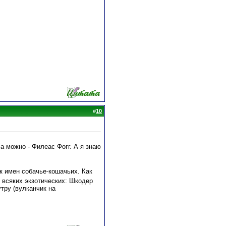
#
10
а можно - Филеас Фогг. А я знаю
йк имен собачье-кошачьих. Как
 всяких экзотических: Шкодер
утру (вулканчик на