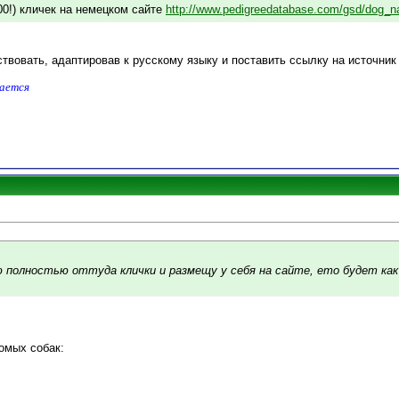
00!) кличек на немецком сайте
http://www.pedigreedatabase.com/gsd/dog_n
вовать, адаптировав к русскому языку и поставить ссылку на источник .
дается
ю полностью оттуда клички и размещу у себя на сайте, ето будет ка
.
омых собак: