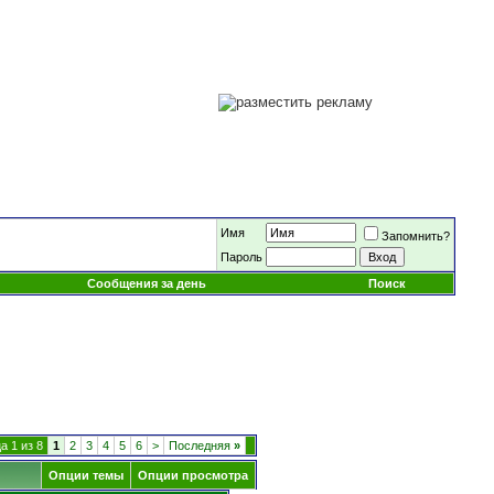
Имя
Запомнить?
Пароль
Сообщения за день
Поиск
а 1 из 8
1
2
3
4
5
6
>
Последняя
»
Опции темы
Опции просмотра