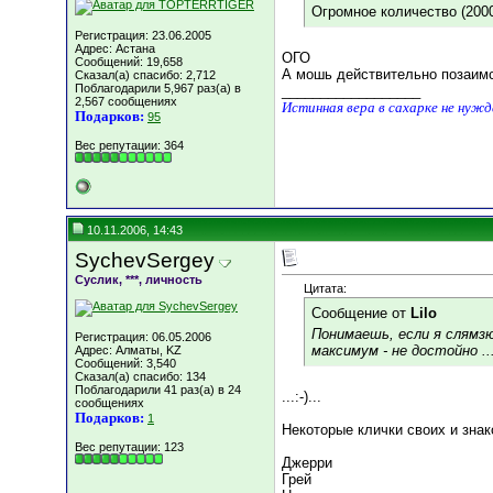
Огромное количество (200
Регистрация: 23.06.2005
Адрес: Астана
ОГО
Сообщений: 19,658
А мошь действительно позаимст
Сказал(а) спасибо: 2,712
Поблагодарили 5,967 раз(а) в
__________________
2,567 сообщениях
Истинная вера в сахарке не нуж
Подарков:
95
Вес репутации:
364
10.11.2006, 14:43
SychevSergey
Суслик, ***, личность
Цитата:
Сообщение от
Lilo
Понимаешь, если я слямз
Регистрация: 06.05.2006
максимум - не достойно ..
Адрес: Алматы, KZ
Сообщений: 3,540
Сказал(а) спасибо: 134
Поблагодарили 41 раз(а) в 24
...:-)...
сообщениях
Подарков:
1
Некоторые клички своих и знак
Вес репутации:
123
Джерри
Грей