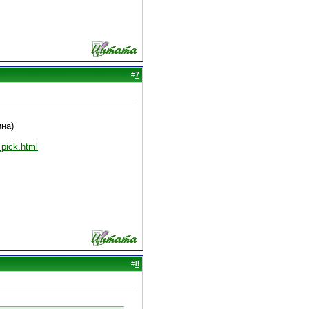
#
7
на)
pick.html
#
8