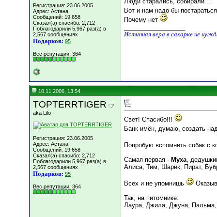
Люди старались, собирали ...
Регистрация: 23.06.2005
Вот и нам надо бы постаратьс
Адрес: Астана
Сообщений: 19,658
Почему нет
Сказал(а) спасибо: 2,712
__________________
Поблагодарили 5,967 раз(а) в
Истинная вера в сахарке не нуж
2,567 сообщениях
Подарков:
95
Вес репутации:
364
10.11.2006, 13:54
TOPTERRTIGER
aka Lilo
Свет! Спасибо!!!
Банк имён, думаю, создать н
Регистрация: 23.06.2005
Адрес: Астана
Попробую вспомнить собак с ко
Сообщений: 19,658
Сказал(а) спасибо: 2,712
Самая первая -
Муха
, дедушки
Поблагодарили 5,967 раз(а) в
Алиса, Тим, Шарик, Пират, Бубр
2,567 сообщениях
Подарков:
95
Всех и не упомнишь
Оказыва
Вес репутации:
364
Так, на питомнике:
Лаура, Джила, Джуна, Пальма, 