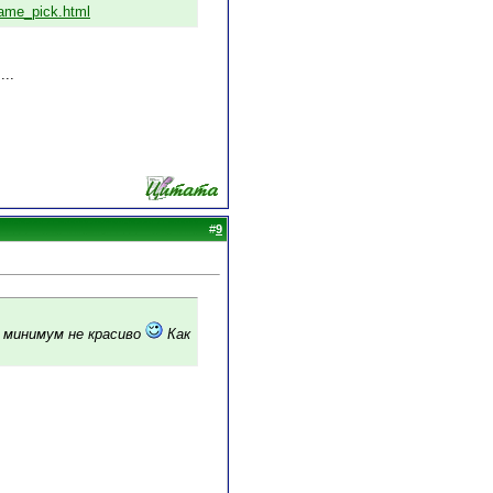
ame_pick.html
..
#
9
к минимум не красиво
Как