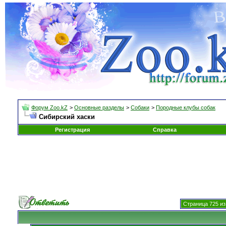
Форум Zoo.kZ
>
Основные разделы
>
Собаки
>
Породные клубы собак
Сибирский хаски
Регистрация
Справка
Страница 725 из