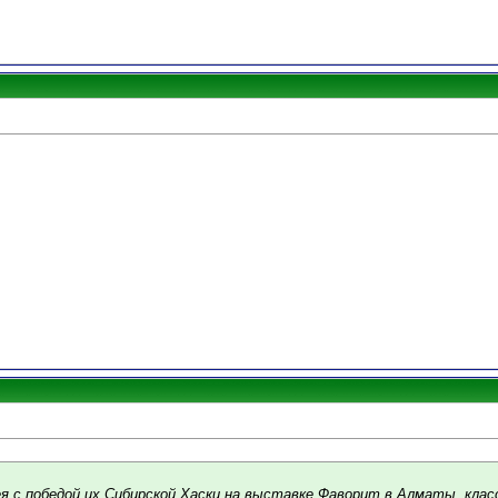
ея с победой их Сибирской Хаски на выставке Фаворит в Алматы, клас