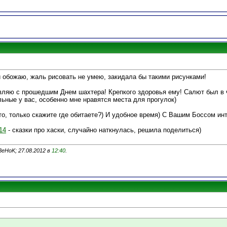
ки обожаю, жаль рисовать не умею, закидала бы такими рисунками!
вляю с прошедшим Днем шахтера! Крепкого здоровья ему! Салют был в 
ьные у вас, особенно мне нравятся места для прогулок)
сто, только скажите где обитаете?) И удобное время) С Вашим Боссом инт
14
- сказки про хаски, случайно наткнулась, решила поделиться)
eHoK; 27.08.2012 в
12:40
.