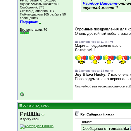
Регистрация: 07.04.2010
Рэйнбоу Винсент
-
отлич
Адрес: Алматы Казахстан
Сообщений: 743
группы-4 место
!!!
Сказал(а) спасибо: 117
Поблагодарили 105 раз(а) в 50
сообщениях
Подарков:
1
Огромные поздравления для к
Вес репутации:
70
Очень достойный кобель расте
Добавлено через 11 минут
Марина,поздравляю вас с
Латифом!!!
Добавлено через 13 минут
Joy & Eva Husky
, У вас очень
Пора задуматься о персонально
Последний раз редактировалось sult
27.08.2012, 14:55
РиШШа
Re: Сибирский хаски
В доску свой
Цитата:
Сообщение от
romasshka