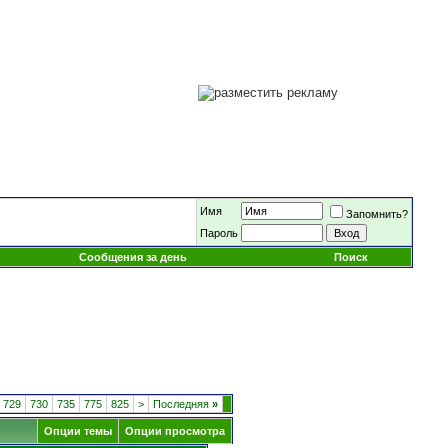
Имя
Запомнить?
Пароль
Сообщения за день
Поиск
729
730
735
775
825
>
Последняя
»
Опции темы
Опции просмотра