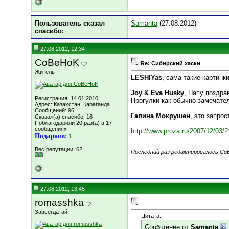
Пользователь сказал
Samanta
(27.08.2012)
cпасибо:
27.08.2012, 12:34
CoBeHoK
Re: Сибирский хаски
Житель
LESHIYas
, сама такие картин
Joy & Eva Husky
, Папу поздра
Регистрация: 14.01.2010
Прогулки как обычно замечател
Адрес: Казахстан, Караганда
Сообщений: 96
Галина Мокрушен
, это запро
Сказал(а) спасибо: 16
Поблагодарили 20 раз(а) в 17
сообщениях
http://www.proza.ru/2007/12/03/2
Подарков:
1
Вес репутации:
62
Последний раз редактировалось CoB
27.08.2012, 13:45
romasshka
Завсегдатай
Цитата:
Сообщение от
Samanta