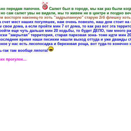
ьно передам папочке.
Салют был в городе, мы как раз были когд
, но сам салют увы не видели, мы то живем не в центре и поздно в
ом восторге наконец-то хоть "задрыпанную" старую 2гб флешку хоть
а счет мест наших погуляшек, нам очень повезло, наш дом стоит на 
м свои дома, а если пройти мин 7 от дома, то как раз вот эта террит
ройти еще чуть дальше мин 20 ходьбы, то будет ДЕПО, там много раз
ески "закрытая" территория, старая парковая зона- тоже идти мин 2
последнее время наши песикии нашли выход оттуда и уже дважды сб
ое у нас есть лесопосадка и березовая роща, вот туда-то конечно н
ь-так там вообще ляпота!
их прогулок...