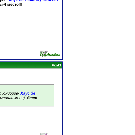
ы-4 место
!!!
#
7243
с юниоров-
Хаус Зе
дменила меня),
бест