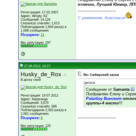
отлично, Лучший Юниор, ЛП
__________________
Регистрация: 17.02.2007
Адрес: Almaty, KZ
С уважением, Анастасия
Сообщений: 14,126
Сказал(а) спасибо: 1,613
Поблагодарили 1,604 раз(а) в
1,068 сообщениях
Подарков:
21
Вес репутации:
297
27.08.2012, 10:27
Husky_de_Rox
Re: Сибирский хаски
В доску свой
Цитата:
Сообщение от
Samanta
Поздравляю Елену и Серг
Регистрация: 19.07.2012
Рэйнбоу Винсент
-
отлич
Адрес: Караганда
Сообщений: 3,670
группы-4 место
!!!
Сказал(а) спасибо: 586
Поблагодарили 2,302 раз(а) в
1,561 сообщениях
__________________
Подарков:
8
Вес репутации:
125