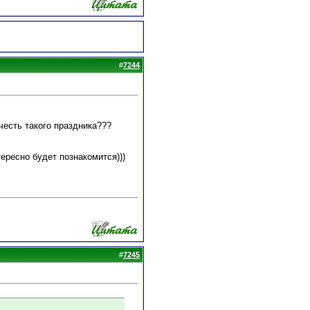
#
7244
честь такого праздника???
ересно будет познакомится)))
#
7245