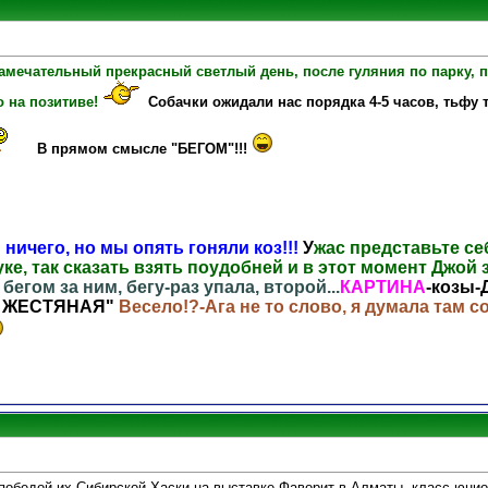
амечательный прекрасный светлый день, после гуляния по парку, 
 на позитиве!
Собачки ожидали нас порядка 4-5 часов, тьфу 
В прямом смысле "БЕГОМ"!!!
 ничего, но мы опять гоняли коз!!!
У
жас представьте себ
ке, так сказать взять поудобней и в этот момент Джой 
 бегом за ним, бегу-раз упала, второй...
КАРТИНА
-козы-
ТЬ ЖЕСТЯНАЯ"
Весело!?-Ага не то слово, я думала там с
победой их Сибирской Хаски на выставке Фаворит в Алматы, класс юни