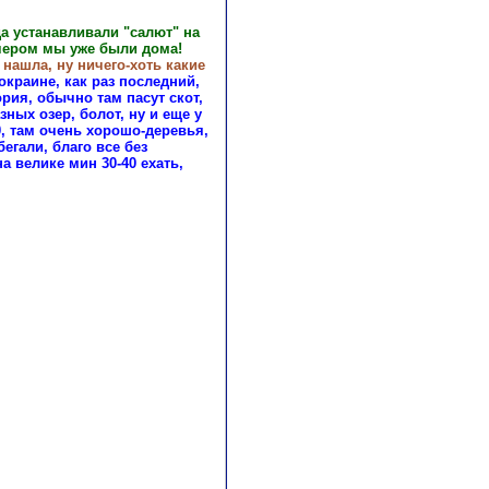
а устанавливали "салют" на
ечером мы уже были дома!
 нашла, ну ничего-хоть какие
окраине, как раз последний,
ория, обычно там пасут скот,
ных озер, болот, ну и еще у
0, там очень хорошо-деревья,
егали, благо все без
а велике мин 30-40 ехать,