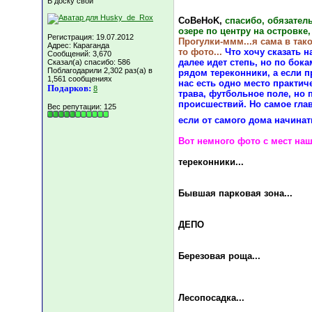
В доску свой
CoBeHoK,
спасибо, обязател
озере по центру на островке
Регистрация: 19.07.2012
Прогулки-ммм...я сама в так
Адрес: Караганда
то фото...
Что хочу сказать н
Сообщений: 3,670
далее идет степь, но по бока
Сказал(а) спасибо: 586
Поблагодарили 2,302 раз(а) в
рядом тереконники, а если п
1,561 сообщениях
нас есть одно место практич
Подарков:
8
трава, футбольное поле, но 
происшествий. Но самое главн
Вес репутации:
125
если от самого дома начинат
Вот немного фото с мест наш
тереконники...
Бывшая парковая зона...
ДЕПО
Березовая роща...
Лесопосадка...