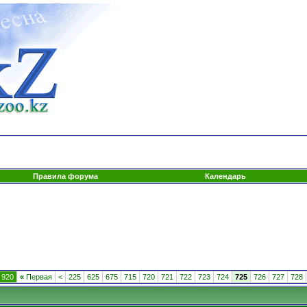
Правила форума
Календарь
 920
«
Первая
<
225
625
675
715
720
721
722
723
724
725
726
727
728