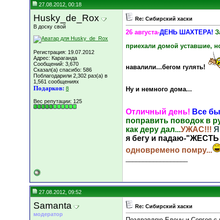
27.08.2012, 00:18
Husky_de_Rox
Re: Сибирский хаски
В доску свой
26 августа-
ДЕНЬ ШАХТЕРА!
З
приехали домой уставшие, но
Регистрация: 19.07.2012
Адрес: Караганда
Сообщений: 3,670
навалили...бегом гулять!
Сказал(а) спасибо: 586
Поблагодарили 2,302 раз(а) в
1,561 сообщениях
Подарков:
8
Ну и немного дома...
Вес репутации:
125
Отличный день!
Все бы
поправить поводок в ру
как деру дал...
УЖАС!!!
Я
я бегу и падаю-"ЖЕС
одновремено помру...
__________________
27.08.2012, 09:52
Samanta
Re: Сибирский хаски
модератор
Поздравляю Елену и Сергея с 