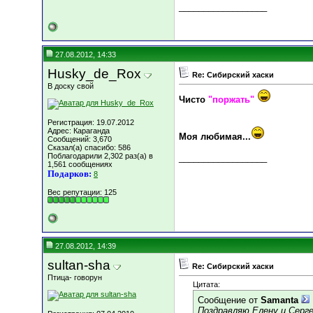
__________________
27.08.2012, 14:33
Husky_de_Rox
Re: Сибирский хаски
В доску свой
Чисто
"поржать"
Регистрация: 19.07.2012
Адрес: Караганда
Моя любимая...
Сообщений: 3,670
Сказал(а) спасибо: 586
Поблагодарили 2,302 раз(а) в
__________________
1,561 сообщениях
Подарков:
8
Вес репутации:
125
27.08.2012, 14:39
sultan-sha
Re: Сибирский хаски
Птица- говорун
Цитата:
Сообщение от
Samanta
Поздравляю Елену и Серг