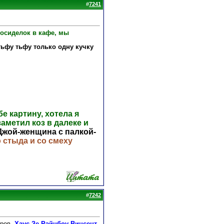
#
7241
посиделок в кафе, мы
тьфу тьфу только одну кучку
е картину, хотела я
заметил коз в далеке и
Джой-женщина с палкой-
о стыда и со смеху
#
7242
оров-
Хаус Зе Рэйнбоу Винсент
-