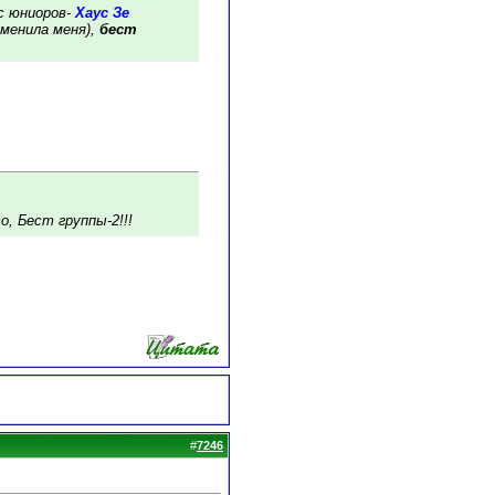
с юниоров-
Хаус Зе
дменила меня),
бест
о, Бест группы-2!!!
#
7246