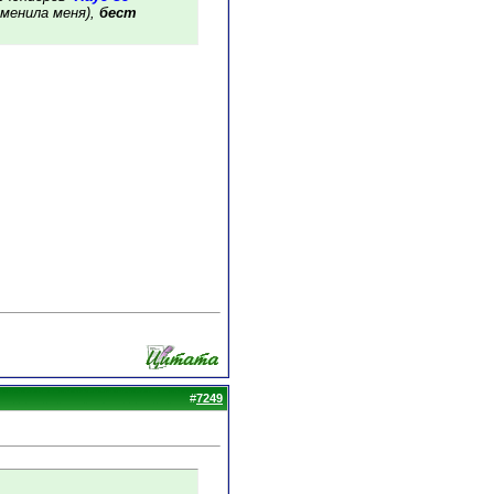
дменила меня),
бест
#
7249