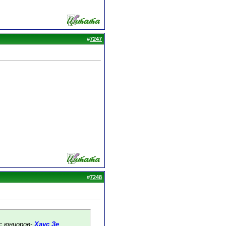
#
7247
#
7248
с юниоров-
Хаус Зе