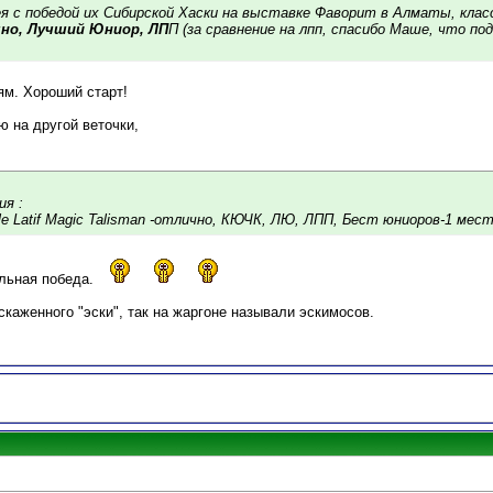
ея с победой их Сибирской Хаски на выставке Фаворит в Алматы, клас
но, Лучший Юниор, ЛП
П (за сравнение на лпп, спасибо Маше, что по
м. Хороший старт!
 на другой веточки,
я :
le Latif Magic Talisman -отлично, КЮЧК, ЛЮ, ЛПП, Бест юниоров-1 мест
льная победа.
скаженного "эски", так на жаргоне называли эскимосов.