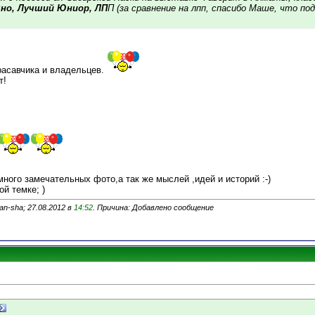
но, Лучший Юниор, ЛП
П (за сравнение на лпп, спасибо Маше, что по
расавчика и владельцев.
т!
 много замечательных фото,а так же мыслей ,идей и историй :-)
й темке; )
an-sha; 27.08.2012 в
14:52
. Причина: Добавлено сообщение