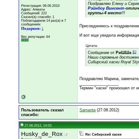
Поздравляю Елену и Серг
Регистрация: 06.06.2010
Рэйнбоу Винсент
-
отлич
Адрес: Алматы
группы-4 место
!!!
Сообщений: 222
Сказал(а) спасибо: 1
Поблагодарили 14 раз(а) в 7
сообщениях
Присоединяюсь к поздравления
Подарков:
1
И вот еще увидела информацию
Вес репутации:
64
Цитата:
Сообщение от
РиШШа
Наши скромные достижени
Сибирский хаски Royal Sty
Поздравляю Марина, замечате
__________________
Термин "хаски" произошел от и
Пользователь сказал
Samanta
(27.08.2012)
cпасибо:
27.08.2012, 14:03
Husky_de_Rox
Re: Сибирский хаски