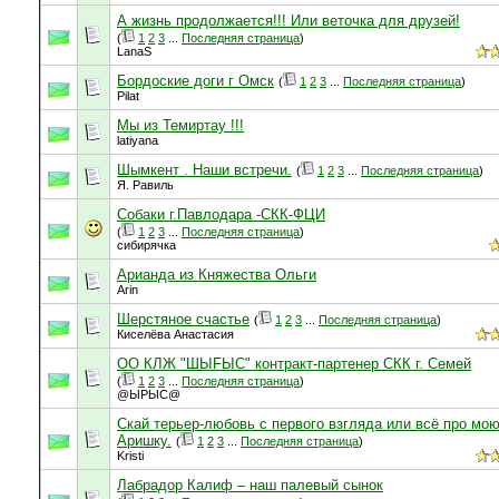
А жизнь продолжается!!! Или веточка для друзей!
(
1
2
3
...
Последняя страница
)
LanaS
Бордоские доги г Омск
(
1
2
3
...
Последняя страница
)
Pilat
Мы из Темиртау !!!
latiyana
Шымкент . Наши встречи.
(
1
2
3
...
Последняя страница
)
Я. Равиль
Собаки г.Павлодара -СКК-ФЦИ
(
1
2
3
...
Последняя страница
)
сибирячка
Арианда из Княжества Ольги
Arin
Шерстяное счастье
(
1
2
3
...
Последняя страница
)
Киселёва Анастасия
ОО КЛЖ "ШЫFЫС" контракт-партенер СКК г. Семей
(
1
2
3
...
Последняя страница
)
@ЫРЫС@
Скай терьер-любовь с первого взгляда или всё про мо
Аришку.
(
1
2
3
...
Последняя страница
)
Kristi
Лабрадор Калиф – наш палевый сынок