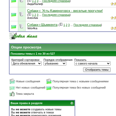
(
1
2
3
...
Последняя страница
)
Аида/Калиф
Собаки г. Усть-Каменогорск - веселые прогулки!
(
1
2
3
...
Последняя страница
)
Ален4ик
Собаки г.Шымкента
(
1
2
3
...
Последняя страница
)
Veto4ka
Опции просмотра
Показаны темы с 1 по 30 из 527
Критерий сортировки
Порядок отображения
Показать
Новые сообщения
Популярная тема с новыми сообщениями
Нет новых сообщений
Популярная тема без новых сообщений
Тема закрыта
Ваши права в разделе
Вы
не можете
создавать новые темы
Вы
не можете
отвечать в темах
Вы
не можете
прикреплять вложения