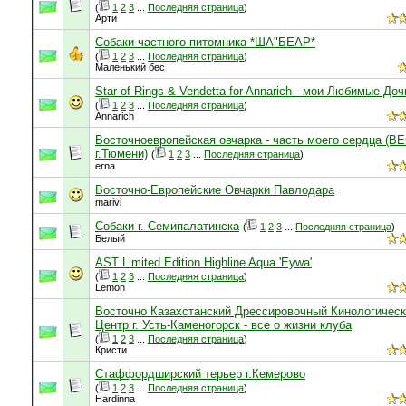
(
1
2
3
...
Последняя страница
)
Арти
Собаки частного питомника *ША"БЕАР*
(
1
2
3
...
Последняя страница
)
Маленький бес
Star of Rings & Vendetta for Annarich - мои Любимые Доч
(
1
2
3
...
Последняя страница
)
Annarich
Восточноевропейская овчарка - часть моего сердца (В
г.Тюмени)
(
1
2
3
...
Последняя страница
)
erna
Восточно-Европейские Овчарки Павлодара
marivi
Собаки г. Семипалатинска
(
1
2
3
...
Последняя страница
)
Белый
AST Limited Edition Highline Aqua 'Eywa'
(
1
2
3
...
Последняя страница
)
Lemon
Восточно Казахстанский Дрессировочный Кинологичес
Центр г. Усть-Каменогорск - все о жизни клуба
(
1
2
3
...
Последняя страница
)
Кристи
Стаффордширский терьер г.Кемерово
(
1
2
3
...
Последняя страница
)
Hardinna