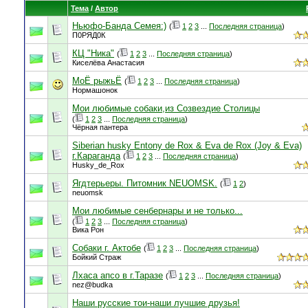
Тема
/
Автор
Ньюфо-Банда Семея:)
(
1
2
3
...
Последняя страница
)
П0РЯД0К
КЦ "Ника"
(
1
2
3
...
Последняя страница
)
Киселёва Анастасия
МоЁ рыжьЁ
(
1
2
3
...
Последняя страница
)
Нормашонок
Мои любимые собаки,из Созвездие Столицы
(
1
2
3
...
Последняя страница
)
Чёрная пантера
Siberian husky Entony de Rox & Eva de Rox (Joy & Eva)
г.Караганда
(
1
2
3
...
Последняя страница
)
Husky_de_Rox
Ягдтерьеры. Питомник NEUOMSK.
(
1
2
)
neuomsk
Мои любимые сенбернары и не только...
(
1
2
3
...
Последняя страница
)
Вика Рон
Собаки г. Актобе
(
1
2
3
...
Последняя страница
)
Бойкий Страж
Лхаса апсо в г.Таразе
(
1
2
3
...
Последняя страница
)
nez@budka
Наши русские тои-наши лучшие друзья!