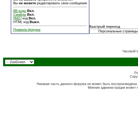
Вы
не можете
редактировать свои сообщения
BB коды
Вкл.
Смайлы
Вкл.
[IMG]
код
Вкл.
HTML код
Выкл.
Быстрый переход
Правила форума
Часовой 
Po
Copyr
Никакая часть данного форума не может быть воспроизведена 
Мнение администрации может н