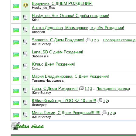
Верунчик, С ДНЕМ РОЖДЕНИЯ!
Husky_de_Rox
Husky_de_Rox Оксана! С днём рождения!
Kristi
Анюта Деденёва, Монморанси, с днём Рождения!
Annarich
Samanta, С Днем Рождения!
(
1
2
3
...
Последняя страница
ЖеняBorzoy
LanaLSD С днём Рождения!
Забава и я
Юля,с Днём Рождения!
Скиф
Мария Владимировна, С Днем Рождения!
Татьяна Насущнова
Дина, С Днем Рождения!
(
1
2
3
...
Последняя страница
)
ЖеняBorzoy
Юбилейный год - ZOO.KZ 10 лет!!!
(
1
2
)
Джинджер
Миша Гамми, С Днем Рождения!!!!!!!!
(
1
2
3
)
ЖеняBorzoy