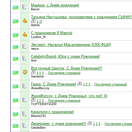
Марина, с Днём рождения!
Baron
Татьяна Насущнова, поздравляем с рождением СЫНА!!
(
1
2
)
Admin
С праздником 8 Марта!
Lyubov_B.
Эксперт: Наталья Масалевичени (СКК-ФЦИ)
люси
CelebrityBrend, Юля с днем Рождения!
Arin
Восточный Цветок, С Днем Рождения!!!
(
1
2
3
...
Последняя страница
)
Samanta
Герка, С Днем Рождения!
(
1
2
3
...
Последняя страница
)
ЖеняBorzoy
ЖеняBorzoy, с Днем Рожденья, что ли!! )))
(
1
2
3
...
Последняя страница
)
TOPTERRTIGER
Кинологи,с праздником!
Masha741
Джинджер, с днем рождения!!!
(
1
2
3
...
Последняя стран
GledisBen