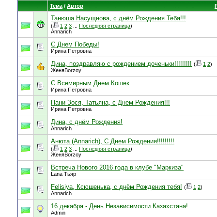
Тема
/
Автор
Танюша Насущнова, с днём Рождения Тебя!!!
(
1
2
3
...
Последняя страница
)
Annarich
С Днем Победы!
Ирина Петровна
Дина, поздравляю с рождением доченьки!!!!!!!!!
(
1
2
)
ЖеняBorzoy
С Всемирным Днем Кошек
Ирина Петровна
Пани Зося, Татьяна, с Днем Рождения!!!
Ирина Петровна
Дина, с днём Рождения!
Annarich
Анюта (Annarich), С Днем Рождения!!!!!!!!!
(
1
2
3
...
Последняя страница
)
ЖеняBorzoy
Встреча Нового 2016 года в клубе "Маркиза"
Lana Тьяр
Felisiya, Ксюшенька, с днём Рождения тебя!
(
1
2
)
Annarich
16 декабря - День Независимости Казахстана!
Admin