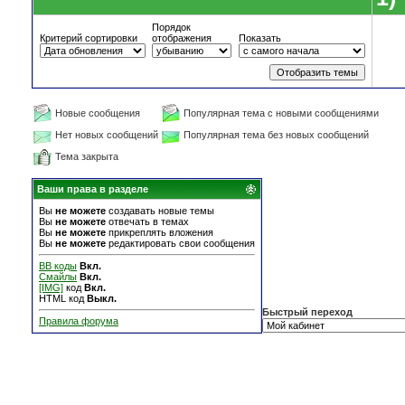
Порядок
Критерий сортировки
отображения
Показать
Новые сообщения
Популярная тема с новыми сообщениями
Нет новых сообщений
Популярная тема без новых сообщений
Тема закрыта
Ваши права в разделе
Вы
не можете
создавать новые темы
Вы
не можете
отвечать в темах
Вы
не можете
прикреплять вложения
Вы
не можете
редактировать свои сообщения
BB коды
Вкл.
Смайлы
Вкл.
[IMG]
код
Вкл.
HTML код
Выкл.
Быстрый переход
Правила форума