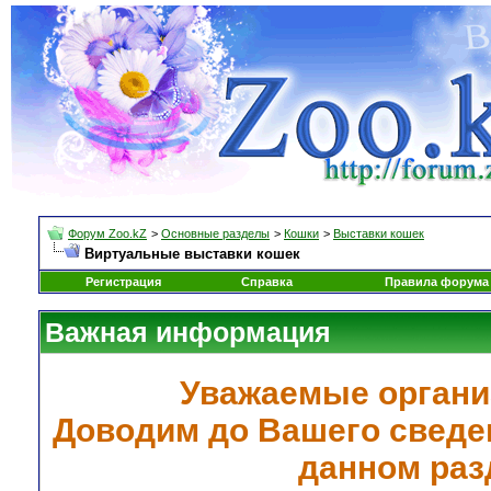
Форум Zoo.kZ
>
Основные разделы
>
Кошки
>
Выставки кошек
Виртуальные выставки кошек
Регистрация
Справка
Правила форума
Важная информация
Уважаемые органи
Доводим до Вашего сведен
данном раз