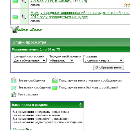
7-8 мая 2008, в Алматы
(
1
2
3
)
chaika
Международных соревнований по выездке и троеборью
2012 году проводиться не будет
chaika
Опции просмотра
Показаны темы с 1 по 30 из 73
Критерий сортировки
Порядок отображения
Показать
Новые сообщения
Популярная тема с новыми сообщениями
Нет новых сообщений
Популярная тема без новых сообщений
Тема закрыта
Ваши права в разделе
Вы
не можете
создавать новые темы
Вы
не можете
отвечать в темах
Вы
не можете
прикреплять вложения
Вы
не можете
редактировать свои сообщения
BB коды
Вкл.