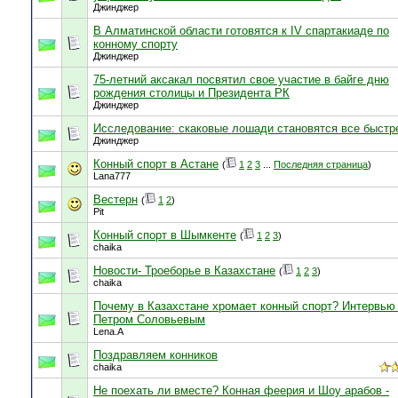
Джинджер
В Алматинской области готовятся к IV спартакиаде по
конному спорту
Джинджер
75-летний аксакал посвятил свое участие в байге дню
рождения столицы и Президента РК
Джинджер
Исследование: скаковые лошади становятся все быстр
Джинджер
Конный спорт в Астане
(
1
2
3
...
Последняя страница
)
Lana777
Вестерн
(
1
2
)
Pit
Конный спорт в Шымкенте
(
1
2
3
)
chaika
Новости- Троеборье в Казахстане
(
1
2
3
)
chaika
Почему в Казахстане хромает конный спорт? Интервью
Петром Соловьевым
Lena.A
Поздравляем конников
chaika
Не поехать ли вместе? Конная феерия и Шоу арабов -