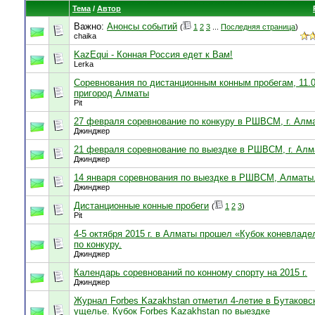
Тема
/
Автор
Важно:
Анонсы событий
(
1
2
3
...
Последняя страница
)
chaika
KazEqui - Конная Россия едет к Вам!
Lerka
Соревнования по дистанционным конным пробегам, 11.06
пригород Алматы
Pit
27 февраля соревнование по конкуру в РШВСМ, г. Алм
Джинджер
21 февраля соревнование по выездке в РШВСМ, г. Ал
Джинджер
14 января соревнования по выездке в РШВСМ, Алматы
Джинджер
Дистанционные конные пробеги
(
1
2
3
)
Pit
4-5 октября 2015 г. в Алматы прошел «Кубок коневладе
по конкуру.
Джинджер
Календарь соревнований по конному спорту на 2015 г.
Джинджер
Журнал Forbes Kazakhstan отметил 4-летие в Бутаковс
ущелье. Кубок Forbes Kazakhstan по выездке