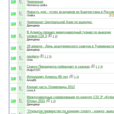
Чемпионат
Hennessy-polka
Новость дня - успех всадников из Кыргизстана в Росси
chaika
Чемпионат Центральной Азии по выездке.
Джинджер
В Алматы прошел международный турнир по выездке
уровня CDI 3
(
1
2
)
Джинджер
28 апреля - День ахалтекинского скакуна в Туркменист
Джинджер
пробеги
(
1
2
3
)
Unta
Скакун Президента побеждает в скачках
(
1
2
3
)
ИнфоТОП
Ипподрому Алматы 80 лет
(
1
2
)
Anna88
Конная часть Олимпиады 2012
Lena.A
Международные соревнования по конкуру CSI 3* «Кубо
Югры» 2011
(
1
2
)
Джинджер
"Открытое первенство по конному спорту - конкур, выез