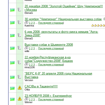
Аника
20 декабря 2008 "Золотой Ошейник" Шоу Чемпионов!!!
г.Москва
ElenaG
30 ноября "Чемпионат" Национальная выставка собак
(
1
2
3
...
Последняя страница
)
Katerina
6 дек.2008, результаты и фото ринга немцев "Арта-
Зима-2008"
ElenaG
Выставки собак в Шымкенте 2008
(
1
2
3
...
Последняя страница
)
wille
22 ноября-Республиканская в-ка
собак"Содружество-2008",Бишкек
(
1
2
3
...
Последняя страница
)
irina1106
"ВЕРС К-9" 20 апреля 2008 года Национальная
Выставка
Version
CACIBы в Ташкенте!!!!!
Olita
23 НОЯБРЯ 2008 г. Екатеринбург
(
1
2
3
...
Последняя страница
)
Winner