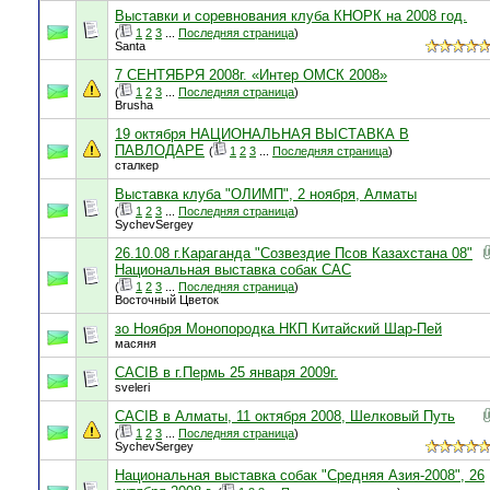
Выставки и соревнования клуба КНОРК на 2008 год.
(
1
2
3
...
Последняя страница
)
Santa
7 СЕНТЯБРЯ 2008г. «Интер ОМСК 2008»
(
1
2
3
...
Последняя страница
)
Brusha
19 октября НАЦИОНАЛЬНАЯ ВЫСТАВКА В
ПАВЛОДАРЕ
(
1
2
3
...
Последняя страница
)
сталкер
Выставка клуба "ОЛИМП", 2 ноября, Алматы
(
1
2
3
...
Последняя страница
)
SychevSergey
26.10.08 г.Караганда "Созвездие Псов Казахстана 08"
Национальная выставка собак САС
(
1
2
3
...
Последняя страница
)
Восточный Цветок
зо Ноября Монопородка НКП Китайский Шар-Пей
масяня
CACIB в г.Пермь 25 января 2009г.
sveleri
CACIB в Алматы, 11 октября 2008, Шелковый Путь
(
1
2
3
...
Последняя страница
)
SychevSergey
Национальная выставка собак "Средняя Азия-2008", 26