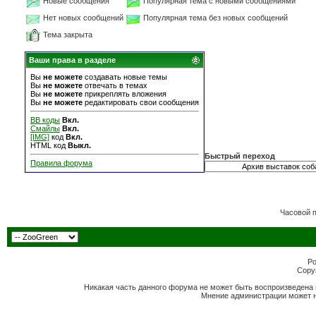
Новые сообщения
Популярная тема с новыми сообщениями
Нет новых сообщений
Популярная тема без новых сообщений
Тема закрыта
Ваши права в разделе
Вы
не можете
создавать новые темы
Вы
не можете
отвечать в темах
Вы
не можете
прикреплять вложения
Вы
не можете
редактировать свои сообщения
BB коды
Вкл.
Смайлы
Вкл.
[IMG]
код
Вкл.
HTML код
Выкл.
Быстрый переход
Правила форума
Часовой 
Po
Copyr
Никакая часть данного форума не может быть воспроизведена 
Мнение администрации может н