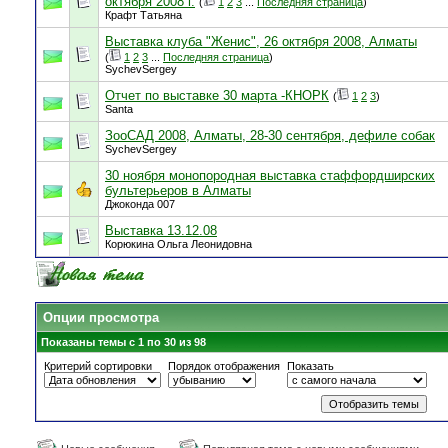
октября 2008 г.
(
1
2
3
...
Последняя страница
)
Крафт Татьяна
Выставка клуба "Женис", 26 октября 2008, Алматы
(
1
2
3
...
Последняя страница
)
SychevSergey
Отчет по выставке 30 марта -КНОРК
(
1
2
3
)
Santa
ЗооСАД 2008, Алматы, 28-30 сентября, дефиле собак
SychevSergey
30 ноября монопородная выставка стаффордширских
бультерьеров в Алматы
Джоконда 007
Выставка 13.12.08
Корюкина Ольга Леонидовна
Опции просмотра
Показаны темы с 1 по 30 из 98
Критерий сортировки
Порядок отображения
Показать