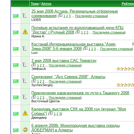
Тема
/
Автор
Рейтин
25 мая 2008 Астана. Региональные отборочные
соревнования
(
1
2
3
...
Последняя страница
)
LIDER
Полевые испытания по водоплавающей дичи КПЦ
"Достар" г.Рудный 2008
(
1
2
3
...
Последняя страница
)
Ирина А.
Костанай.Интернациональная выставка "Азия-
Зима-2008" 5-6 января 2008
(
1
2
3
...
Последняя страница
)
Lusi
2 мая 2008 выставка САС Темиртау
(
1
2
3
...
Последняя страница
)
ЭФФоксА
Скиджоринг, "Дух Севера 2008", Алматы
(
1
2
3
...
Последняя страница
)
SychevSergey
Приключение карагандинцев по пути к Ташкенту 2008
(
1
2
3
...
Последняя страница
)
Восточный Цветок
Календарь выставок СКК на 2008 год (журнал "Моя
Собака")
(
1
2
3
)
Джинджер
6 апреля 2008г. Монопородная выставка породы
ДОБЕРМАН в Алматы