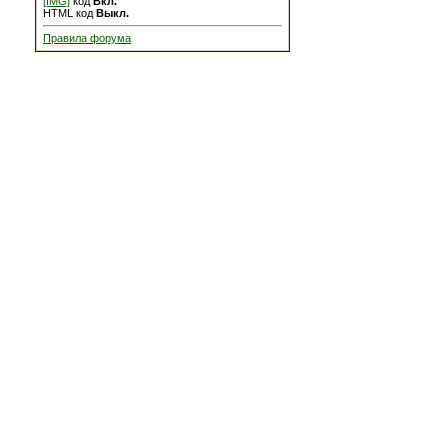
[IMG]
код
Вкл.
HTML код
Выкл.
Правила форума