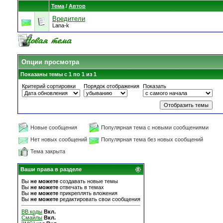
Тема
/
Автор
Вредители
Lana-k
Опции просмотра
Показаны темы с 1 по 1 из 1
Критерий сортировки
Порядок отображения
Показать
Новые сообщения
Популярная тема с новыми сообщениями
Нет новых сообщений
Популярная тема без новых сообщений
Тема закрыта
Ваши права в разделе
Вы
не можете
создавать новые темы
Вы
не можете
отвечать в темах
Вы
не можете
прикреплять вложения
Вы
не можете
редактировать свои сообщения
BB коды
Вкл.
Смайлы
Вкл.