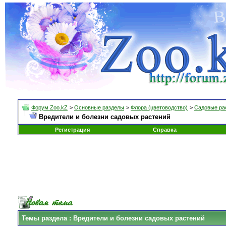
Форум Zoo.kZ
>
Основные разделы
>
Флора (цветоводство)
>
Садовые ра
Вредители и болезни садовых растений
Регистрация
Справка
Темы раздела
: Вредители и болезни садовых растений