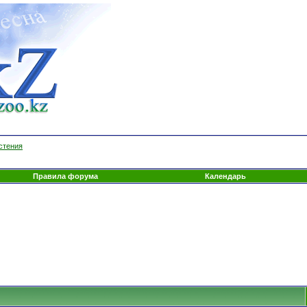
стения
Правила форума
Календарь