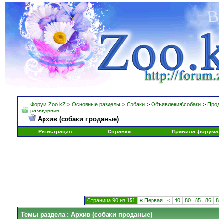
Форум Zoo.kZ
>
Основные разделы
>
Собаки
>
Объявления\собаки
>
Прод
разведение
Архив (собаки проданые)
Регистрация
Справка
Правила форума
Страница 90 из 151
«
Первая
<
40
80
85
86
8
Темы раздела
: Архив (собаки проданые)