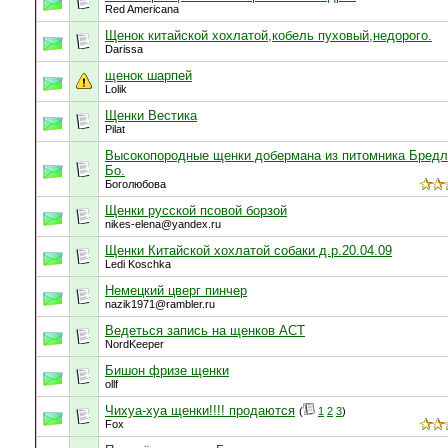
Red Americana
Щенок китайской хохлатой,кобель пуховый,недорого.
Darissa
щенок шарпей
Lolik
Щенки Вестика
Pilat
Высокопородные щенки добермана из питомника Бредл
Бо.
Боголюбова
Щенки русской псовой борзой
nikes-elena@yandex.ru
Щенки Китайской хохлатой собаки д.р.20.04.09
Ledi Koschka
Немецкий цверг пинчер
nazik1971@rambler.ru
Ведеться запись на щенков АСТ
NordKeeper
Бишон фризе щенки
ollf
Чихуа-хуа щенки!!!! продаются
(
1
2
3
)
Fox