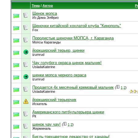
Тема
/
Автор
Р
Щенок мопса
Из Дома ЭлФриз
Щеночки китайской хохлатой клуба "Кинополь"
Fox
Породистые щеночки МОПСА, г. Караганда
Мопсы Караганды
йоркширский терьер, щенки
izumrud
Чау голубого окраса,щенок,мальчик!
UsladaKaterine
щенки мопса черного окраса
izumrud
Продается 4х месячный кремовый мальчик
(
1
2
)
UsladaKaterine
йоркширский терьерчик
Искатель
Американского питбультерьера щенки
Pit
щенок чау чау!
(
1
2
)
Жерминаль
Бигль-трехцветное лекарство от хандры!