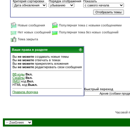
Критерий сортировки
Порядок отображения
Показать
Новые сообщения
Популярная тема с новыми сообщениями
Нет новых сообщений
Популярная тема без новых сообщений
Тема закрыта
Ваши права в разделе
Вы
не можете
создавать новые темы
Вы
не можете
отвечать в темах
Вы
не можете
прикреплять вложения
Вы
не можете
редактировать свои сообщения
BB коды
Вкл.
Смайлы
Вкл.
[IMG]
код
Вкл.
HTML код
Выкл.
Быстрый переход
Правила форума
Часовой 