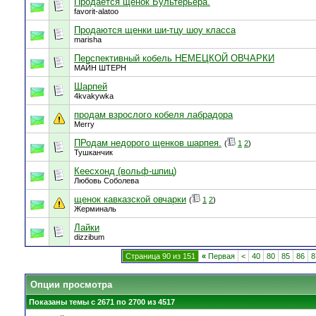
Продаётся щенок Бультерьера.
favorit-alatoo
Продаются щенки ши-тцу шоу класса
marisha
Перспективный кобель НЕМЕЦКОЙ ОВЧАРКИ
МАЙН ШТЕРН
Шарпей
4kvakywka
продам взрослого кобеля лабрадора
Merry
ПРодам недорого щенков шарпея.
(
1
2
)
Тушканчик
Кеесхонд (вольф-шпиц)
Любовь Соболева
щенок кавказской овчарки
(
1
2
)
Жерминаль
Лайки
dizzibum
Страница 90 из 151
«
Первая
<
40
80
85
86
8
Опции просмотра
Показаны темы с 2671 по 2700 из 4517