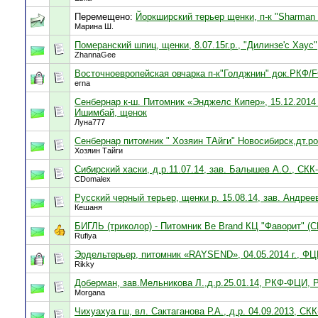
Перемещено:
Йоркширский терьер щенки, п-к "Sharman 
Марина Ш.
Померанский шпиц, щенки, 8.07.15г.р., "Дилинзе'с Хаус
ZhannaGee
Восточноевропейская овчарка п-к"Голджнин" док.РКФ/FC
erna
Сенбернар к-ш. Питомник «Энджелс Кипер», 15.12.2014 
Ишимбай, щенок
Луна777
Сенбернар питомник " Хозяин ТАйги" Новосибирск,дт.ро
Хозяин Тайги
Сибирский хаски, д.р.11.07.14, зав. Балышев А.О., СКК
CDomalex
Русский черный терьер, щенки р. 15.08.14, зав. Андрее
Кешаня
БИГЛЬ (триколор) - Питомник Be Brand КЦ "Фаворит" (СК
Rufiya
Эрдельтерьер, питомник «RAYSEND», 04.05.2014 г., Ф
Rikky
Доберман, зав.Мельникова Л.,д.р.25.01.14, РКФ-ФЦИ, Р
Morgana
Чихуахуа гш, вл. Сактаганова Р.А., д.р. 04.09.2013, СК