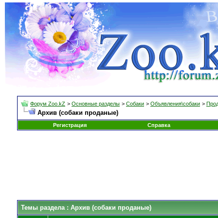
Форум Zoo.kZ
>
Основные разделы
>
Собаки
>
Объявления\собаки
>
Прод
Архив (собаки проданые)
Регистрация
Справка
Темы раздела
: Архив (собаки проданые)