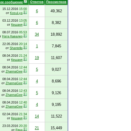
Ответов
Просмотров
ее сообщение
15.12.2016
15:00
6
49,362
от
KosuLya
03.12.2016
13:05
6
8,382
от
Кешаня
08.07.2016
05:53
34
18,892
т
Ната Кавалер
22.05.2016
20:14
1
7,845
от
Shantella
08.04.2016
21:24
19
11,607
от
Кешаня
08.04.2016
12:44
5
9,027
от
ZhannaGee
08.04.2016
12:44
4
8,696
от
ZhannaGee
08.04.2016
12:43
5
9,126
от
ZhannaGee
08.04.2016
12:40
4
9,195
от
ZhannaGee
02.04.2016
21:34
14
11,522
от
Кешаня
23.03.2016
20:20
21
15,449
от
Евка