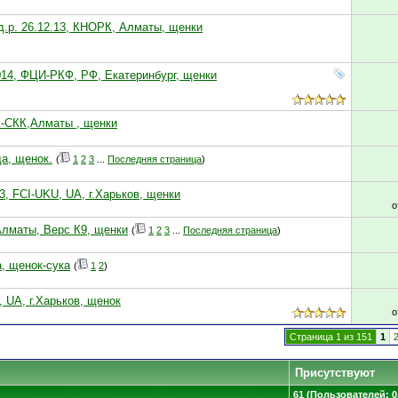
 д.р. 26.12.13, КНОРК, Алматы, щенки
014, ФЦИ-РКФ, РФ, Екатеринбург, щенки
РК-СКК,Алматы , щенки
да, щенок.
(
1
2
3
...
Последняя страница
)
13, FCI-UKU, UA, г.Харьков, щенки
о
 Алматы, Верс К9, щенки
(
1
2
3
...
Последняя страница
)
а, щенок-сука
(
1
2
)
U, UA, г.Харьков, щенок
о
Страница 1 из 151
1
Присутствуют
61 (Пользователей: 0,