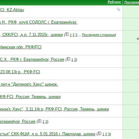
Рейтинг
Последн
CI, KZ-Aktau
а Н., РКФ, клуб СОДОЛС г. Екатеринбург.
 СКК/FCI, д.р. 7.11.2015г., щенки
(
1
2
3
...
Последняя страница
)
о
лябинская обл. РКФ/FCI
С.Х., РКФ г. Екатеринбург, Россия
(
1
2
)
23.08.13г.р., РКФ-FCI
 пит-к "Дилинзе'с Хаус",щенок.
,РКФ-FCI, Россия, Тюмень, щенки
зе'с Хаус", 3.11.14г.р, РКФ-FCI, Россия, Тюмень, щенки
атеринбург, Россия
(
1
2
)
стья" СКК-ФЦИ, д.р. 5.01.2016 г. Павлодар. щенки
(
1
2
3
)