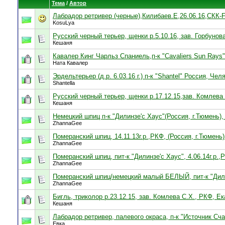
Тема
/
Автор
Лабрадор ретривер (черные),Килибаев.Е,26.06.16,СКК-F
KosuLya
Русский черный терьер, щенки р.5.10.16, зав. Горбунов
Кешаня
Кавалер Кинг Чарльз Спаниель,п-к "Cavaliers Sun Rays",
Ната Кавалер
Эрдельтерьер (д.р. 6.03.16 г.) п-к "Shantel" Россия, Че
Shantella
Русский черный терьер, щенки р.17.12.15,зав. Комлева 
Кешаня
Немецкий шпиц п-к "Дилинзе'с Хаус"(Россия, г.Тюмень), 
ZhannaGee
Померанский шпиц, 14.11.13г.р.,РКФ, (Россия, г.Тюмень)
ZhannaGee
Померанский шпиц, пит-к "Дилинзе'с Хаус", 4.06.14г.р.
ZhannaGee
Померанский шпиц/немецкий малый БЕЛЫЙ, пит-к "Дилин
ZhannaGee
Бигль, триколор р.23.12.15, зав. Комлева С.Х., РКФ, Ек
Кешаня
Лабрадор ретривер, палевого окраса, п-к "Источник Сча
Евка