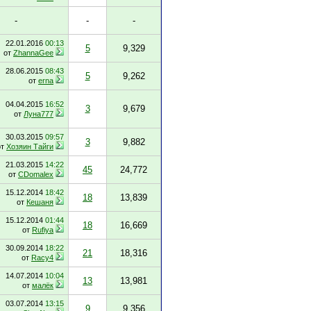
-
-
-
22.01.2016
00:13
5
9,329
от
ZhannaGee
28.06.2015
08:43
5
9,262
от
erna
04.04.2015
16:52
3
9,679
от
Луна777
30.03.2015
09:57
3
9,882
от
Хозяин Тайги
21.03.2015
14:22
45
24,772
от
CDomalex
15.12.2014
18:42
18
13,839
от
Кешаня
15.12.2014
01:44
18
16,669
от
Rufiya
30.09.2014
18:22
21
18,316
от
Racy4
14.07.2014
10:04
13
13,981
от
малёк
03.07.2014
13:15
9
9,356