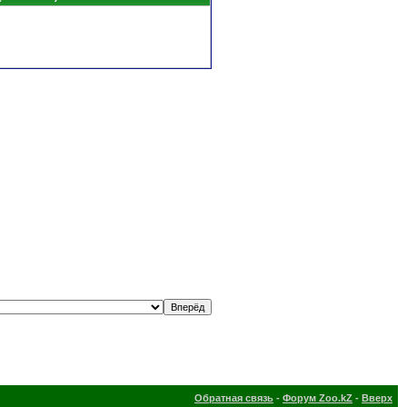
Обратная связь
-
Форум Zoo.kZ
-
Вверх