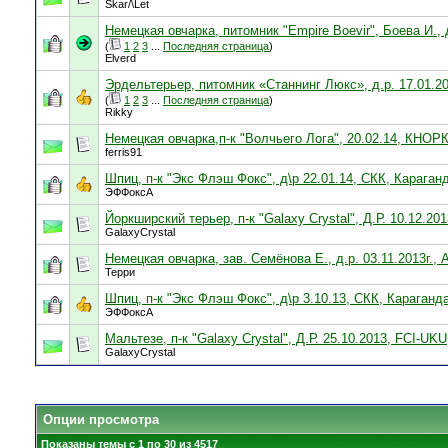
Skar/\Let
Немецкая овчарка, питомник "Empire Boevir", Боева И.,
(
1
2
3
...
Последняя страница
)
Elverd
Эрдельтерьер, питомник «Станнинг Люкс», д.р. 17.01.2
(
1
2
3
...
Последняя страница
)
Rikky
Немецкая овчарка,п-к "Волчьего Лога", 20.02.14, КНО
ferris91
Шпиц, п-к "Экс Флэш Фокс", д\р 22.01.14, СКК, Караган
ЭФФоксА
Йоркширский терьер, п-к "Galaxy Crystal", Д.Р. 10.12.20
GalaxyCrystal
Немецкая овчарка, зав. Семёнова Е., д.р. 03.11.2013г.,
Терри
Шпиц, п-к "Экс Флэш Фокс", д\р 3.10.13, СКК, Караганд
ЭФФоксА
Мальтезе, п-к "Galaxy Crystal", Д.Р. 25.10.2013, FCI-UK
GalaxyCrystal
Опции просмотра
Показаны темы с 1 по 30 из 4517