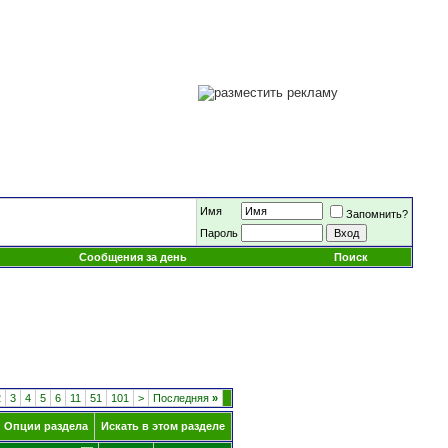
Имя
Запомнить?
Пароль
Сообщения за день
Поиск
2
3
4
5
6
11
51
101
>
Последняя
»
Опции раздела
Искать в этом разделе