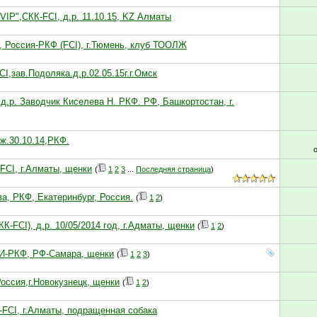
VIP",СКК-FCI, д.р. 11.10.15, KZ Алматы
", Россия-РКФ (FCI), г.Тюмень, клуб ТООЛЖ
I,зав.Подоляка.д.р.02.05.15г.г.Омск
д.р. Заводчик Киселева Н. РКФ. РФ, Башкортостан, г.
ж.30.10.14,РКФ.
-FCI, г.Алматы, щенки
(
1
2
3
...
Последняя страница
)
ва, РКФ, Екатеринбург, Россия.
(
1
2
)
К-FCI), д.р. 10/05/2014 год, г.Адматы, щенки
(
1
2
)
ЦИ-РКФ, РФ-Самара, щенки
(
1
2
3
)
оссия,г.Новокузнецк, щенки
(
1
2
)
К-FCI, г.Алматы, подращенная собака