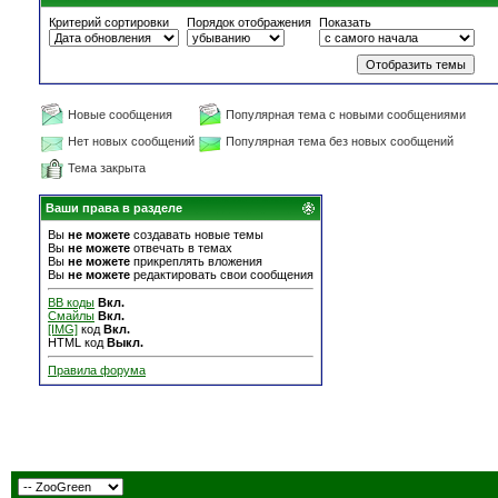
Критерий сортировки
Порядок отображения
Показать
Новые сообщения
Популярная тема с новыми сообщениями
Нет новых сообщений
Популярная тема без новых сообщений
Тема закрыта
Ваши права в разделе
Вы
не можете
создавать новые темы
Вы
не можете
отвечать в темах
Вы
не можете
прикреплять вложения
Вы
не можете
редактировать свои сообщения
BB коды
Вкл.
Смайлы
Вкл.
[IMG]
код
Вкл.
HTML код
Выкл.
Правила форума