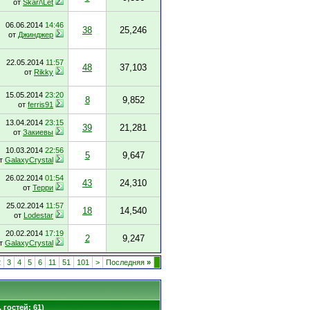
от
Skar/\Let
06.06.2014
14:46
38
25,246
от
Джинджер
22.05.2014
11:57
48
37,103
от
Rikky
15.05.2014
23:20
8
9,852
от
ferris91
13.04.2014
23:15
39
21,281
от
Закиевы
10.03.2014
22:56
5
9,647
т
GalaxyCrystal
26.02.2014
01:54
43
24,310
от
Терри
25.02.2014
11:57
18
14,540
от
Lodestar
20.02.2014
17:19
2
9,247
т
GalaxyCrystal
2
3
4
5
6
11
51
101
>
Последняя
»
 гостей: 61)