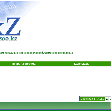
ам собаку\щенков с родословной\племенное разведение
Правила форума
Календарь
Страница 1 из 151
1