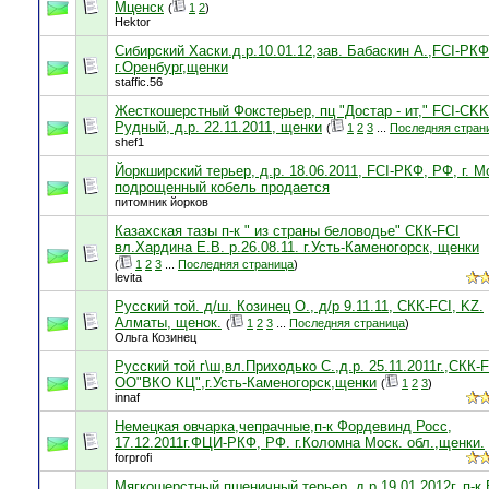
Мценск
(
1
2
)
Hektor
Сибирский Хаски.д.р.10.01.12,зав. Бабаскин А.,FCI-РК
г.Оренбург,щенки
staffic.56
Жесткошерстный Фокстерьер, пц "Достар - ит," FCI-CKK 
Рудный, д.р. 22.11.2011, щенки
(
1
2
3
...
Последняя стран
shef1
Йоркширский терьер, д.р. 18.06.2011, FCI-РКФ, РФ, г. М
подрощенный кобель продается
питомник йорков
Казахская тазы п-к " из страны беловодье" СКК-FCI
вл.Хардина Е.В. р.26.08.11. г.Усть-Каменогорск, щенки
(
1
2
3
...
Последняя страница
)
levita
Русский той. д/ш. Козинец О., д/р 9.11.11, СКК-FCI, KZ.
Алматы, щенок.
(
1
2
3
...
Последняя страница
)
Ольга Козинец
Русский той г\ш,вл.Приходько С.,д.р. 25.11.2011г.,СКК-
ОО"ВКО КЦ",г.Усть-Каменогорск,щенки
(
1
2
3
)
innaf
Немецкая овчарка,чепрачные,п-к Фордевинд Росс,
17.12.2011г.ФЦИ-РКФ, РФ. г.Коломна Моск. обл.,щенки.
forprofi
Мягкошерстный пшеничный терьер, д.р.19.01.2012г, п-к