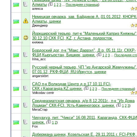
Алматы
(
1
2
3
...
Последняя страница
)
алекса
Немецкая овчарка, зав. Байдиков А.,01.01.2012, КНОРК
Алматы, щенки
Джинджер
Йоркширский терьер, пит-к "Маленький Каприз Княжны"
30.12.10,СКК FCI, KZ, г. Астана, подросток.
княжна
Бордоский дог, п-к "Макс Даррэл", Д.р. 05.11.11г.,СККР-
ФЦИ,Кыргызстан, Бишкек, щенки.
(
1
2
3
...
Последняя ст
Irina_acc
Русский черный терьер, ЧП "из Ангарской Жемчужины",
07.01.12, РКФ-ФЦИ, RU-Иркутск, щенки
angarskbrt
САО п-к Волкодав Центр д.р.17.10.11.FCI-
СКК.г.Караганда.КZ.щенки.
(
1
2
3
...
Последняя страница
)
Volkodav centr
Среднеазиатская овчарка, д/р 8.12.2011г., п-к "Из Дома
Лоцман" СКК-FCI. Усть-Каменогорск, щенки.
(
1
2
3
)
МегаСтар
Чихуахуа, пит. "Чикси" 16.08.2011, Караганда, СКК-ФЦИ
щенок.
(
1
2
)
Fox
Добермана щенки, Козельская Е.,29.11.2011 г. FCI-РКФ, 