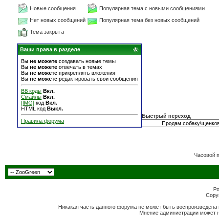
Новые сообщения
Популярная тема с новыми сообщениями
Нет новых сообщений
Популярная тема без новых сообщений
Тема закрыта
Ваши права в разделе
Вы
не можете
создавать новые темы
Вы
не можете
отвечать в темах
Вы
не можете
прикреплять вложения
Вы
не можете
редактировать свои сообщения
BB коды
Вкл.
Смайлы
Вкл.
[IMG]
код
Вкл.
HTML код
Выкл.
Быстрый переход
Правила форума
Часовой 
Po
Copyr
Никакая часть данного форума не может быть воспроизведена 
Мнение администрации может н