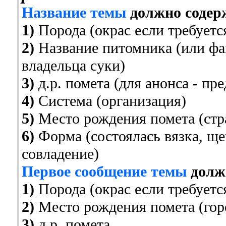
Название темы
должно содер
1)
Порода (окрас если требуется
2)
Название питомника (или фа
владельца суки)
3)
д.р. помета (для анонса - пр
4)
Система (организация)
5)
Место рождения помета (стра
6)
Форма (состоялась вязка, ще
совладение)
Первое сообщение темы
долж
1)
Порода (окрас если требуется
2)
Место рождения помета (горо
3)
д.р. помета