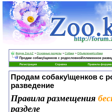
Форум Zoo.kZ
>
Основные разделы
>
Собаки
>
Объявления\собаки
Продам собаку\щенков с родословной\племенное разве
Регистрация
Справка
Правила форума
Продам собаку\щенков с 
разведение
Правила размещения
бе
разделе