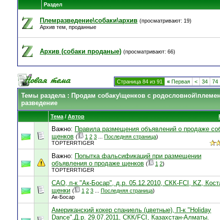
Раздел
Племразведение\собаки\архив
(просматривают: 19)
Архив тем, проданные
Архив (собаки проданые)
(просматривают: 66)
Страница 84 из 91
«
Первая
<
34
74
Темы раздела
: Продам собаку\щенков с родословной\племе
разведение
Тема
/
Автор
Важно:
Правила размещения объявлений о продаже соб
щенков
(
1
2
3
...
Последняя страница
)
TOPTERRTIGER
Важно:
Попытка фальсификаций при размещении
объявления о продаже щенков
(
1
2
)
TOPTERRTIGER
САО, п-к "Ак-Босар", д.р. 05.12.2010, СКК-FCI, KZ, Кост
щенки
(
1
2
3
...
Последняя страница
)
Ак-Босар
Американский кокер спаниель (цветные), П-к "Holiday
Dance",Д.р. 29.07.2011, СКК/FCI, Казахстан-Алматы.