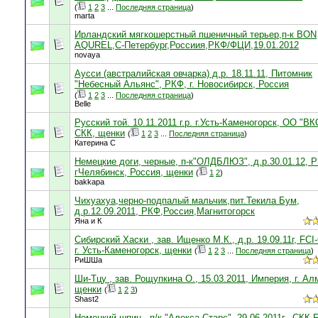
(
1
2
3
...
Последняя страница
)
marta
Ирландский мягкошерстный пшеничный терьер,п-к BON
AQUREL,С-Петербург,Россиия,РКФ/ФЦИ,19.01.2012
novaya
Аусси (австралийская овчарка) д.р. 18.11.11, Питомник
"Небесный Альянс", РКФ, г. Новосибирск, Россия
(
1
2
3
...
Последняя страница
)
Belle
Русский той. 10.11.2011 г.р. г.Усть-Каменогорск, ОО "ВК
СКК, щенки
(
1
2
3
...
Последняя страница
)
Катерина С
Немецкие доги, черные, п-к"ОЛДБЛЮЗ", д.р.30.01.12, 
гЧелябинск, Россия, щенки
(
1
2
)
bakkapa
Чихуахуа,черно-подпалый мальчик,пит.Текила Бум,
д.р.12.09.2011, РКФ,Россия,Магнитогорск
Яна и К
Сибирский Хаски , зав. Ищенко М.К., д.р. 19.09.11г, FCI
г. Усть-Каменогорск, щенки
(
1
2
3
...
Последняя страница
)
РиШШа
Ши-Тцу , зав. Рощупкина О., 15.03.2011, Империя, г. Ал
щенки
(
1
2
3
)
Shast2
Немецкий шпиц , п/к "Алекса Старс", 29.06.2011г., СКК-F