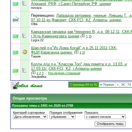
Anquarel, РКФ, г.Санкт-Петербург РФ, щенки
novaya
Перемещено:
Лабрадор ретривер, черные, Лившиц Т., д
07.10.11,кц Фаворит, СКК-FCI, KZ, Алматы, щенки.
Olita
Кавказская овчарка,зав.Черненко В, д.р. 08.12.11, СКК-
г.Усть-Каменногорск,щенки
(
1
2
)
Lygra.22
Шар-пей,п-к"Из Дома Когай",д.р.25.11.2011,СКК-
ФЦИ,Караганда,щенки.
(
1
2
)
Ташик
Колли д/ш п-к "Классик Топ",два помёта:д.р. 13.03. и
17.03.11г.,СКК-FCI, KZ, г.Алматы,щенки
(
1
2
3
...
Последняя страница
)
Эльфийка
Страница 84 из 91
«
Первая
<
34
74
Опции просмотра
Показаны темы с 2491 по 2520 из 2708
Критерий сортировки
Порядок отображения
Показать