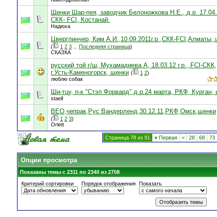
Щенки Шар-пея, заводчик Белоножкова Н.Е., д.р. 17.04.
СКК- FCI, Костанай.
Надюха
Цвергпинчер, Ким А.И.,10.09.2011г.р.,СКК-FCI,Алматы,
(
1
2
3
...
Последняя страница
)
СКАЗКА
русский той г/ш, Мухамадиева А, 18.03.12 г.р., FCI-СКК,
г.Усть-Каменогорск, щенки
(
1
2
)
люблю собак
Ши-тцу, п-к "Стэп Форвард",д.р.24 марта, РКФ, Курган,
staell
ВЕО,чепрак,Рус Вандерленд,30.12.11,РКФ,Омск,щенки
(
1
2
3
)
Orlett
Страница 78 из 91
«
Первая
<
28
68
73
Опции просмотра
Показаны темы с 2311 по 2340 из 2708
Критерий сортировки
Порядок отображения
Показать