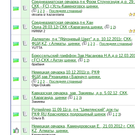
Среднеазиатская овчарка,п-к Фром Стоунхэндж,д.р. 29.1
СКК - FCI,г.Усть-Каменогорск,щенки.
(
1
2
3
...
Последняя страница
)
oksana iz kazaxstana
Среднеазиатская овчарка,п-к Хан
Орда,28.03.12г,СКК,г.Караганда.щенки.
(
1
2
)
НИККИ 2
Далматин, п-к "Яблоневый Цвет",д.р. 10.12.2011г.,СКК-
ФЦИ,KZ, г.Алматы, щенки.
(
1
2
3
...
Последняя страница
)
YUTTA
Брюссельский гриффон.Зав.Насанова Н.А.д.р 12.03.20
г.FCI-CKK.г.Актау,щенки.
(
1
2
)
брабаня
Немецкая овчарка,10.12.2011г.р.,РКФ
ФЦИ,зав.Рязанцева,г.Барнаул,щенки.
(
1
2
3
...
Последняя страница
)
Olga-Dukalis
Кавказская овчарка, зав. Закиевы, д.р. 5.02.12, СКК,
г.Караганда, щенки
(
1
2
3
)
Закиевы
Ротвейлер,11.09.11г.р.,п-к "Цимлянский",док-ты
РКФ,RU,Красноярск,подрощеный щенок
(
1
2
3
)
Ольга В.
Немецкая овчарка, Камендровская Е., 21.03.2012 г.,СК
KZ, Алматы, щенки.
Камендровская