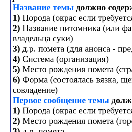
Название темы
должно содер
1)
Порода (окрас если требуется
2)
Название питомника (или фа
владельца суки)
3)
д.р. помета (для анонса - пр
4)
Система (организация)
5)
Место рождения помета (стра
6)
Форма (состоялась вязка, ще
совладение)
Первое сообщение темы
долж
1)
Порода (окрас если требуется
2)
Место рождения помета (горо
3)
д.р. помета