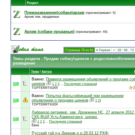
Раздел
Племразведение\собаки\архив
(просматривают: 5)
Архив тем, проданные
Архив (собаки проданые)
(просматривают: 44)
Страница 78 из 91
«
Первая
<
28
68
73
Темы раздела
: Продам собаку\щенков с родословной\племе
разведение
Тема
/
Автор
Важно:
Правила размещения объявлений о продаже соб
щенков
(
1
2
3
...
Последняя страница
)
TOPTERRTIGER
Важно:
Попытка фальсификаций при размещении
объявления о продаже щенков
(
1
2
)
TOPTERRTIGER
Лабрадор ретривер. зав. Дрожжина НС, 27 апреля 2012 
СКК-ФЦИ,Усть-Каменогорск, щенки.
(
1
2
3
...
Последняя страница
)
Евка
Русский той,п-к Динном,д.р.28.03.12,РКФ-