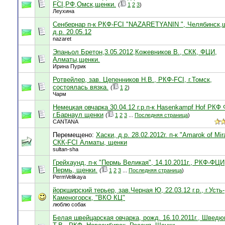
FCI,РФ,Омск,щенки.
(
1
2
3
)
Леухина
Сенбернар п-к РКФ-FCI "NAZARETYANIN ", Челябинск,
д.р. 20.05.12
nazaret
Эпаньол Бретон,3.05.2012,Кожевников В., СКК, ФЦИ,
Алматы,щенки.
Ирина Пурик
Ротвейлер, зав. Цепенников Н.В., РКФ-FCI, г.Томск,
состоялась вязка.
(
1
2
)
Чарм
Немецкая овчарка 30.04.12 г.р.п-к Hasenkampf Hof РКФ
г.Барнаул щенки
(
1
2
3
...
Последняя страница
)
CANTANA
Перемещено:
Хаски, д.р. 28.02.2012г. п-к "Amarok of Mir
СКК-FCI Алматы, щенки
sultan-sha
Грейхаунд, п-к "Пермь Великая", 14.10.2011г., РКФ-ФЦИ
Пермь, щенки.
(
1
2
3
...
Последняя страница
)
PermVelikaya
йоркширский терьер, зав.Черная Ю, 22.03.12 г.р., г.Усть-
Каменогорск, "ВКО КЦ"
люблю собак
Белая швейцарская овчарка, рожд. 16.10.2011г., Шведю