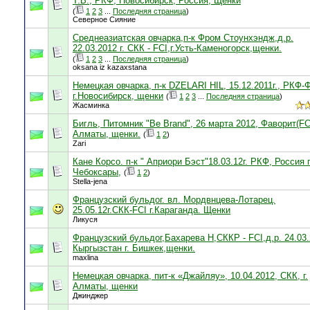
Т.В., РКФ, Новосибирск, Россия, Щенки
(
1
2
3
...
Последняя страница
)
Северное Сияние
Среднеазиатская овчарка,п-к Фром Стоунхэндж,д.р.
22.03.2012 г. СКК - FCI,г.Усть-Каменогорск,щенки.
(
1
2
3
...
Последняя страница
)
oksana iz kazaxstana
Немецкая овчарка, п-к DZELARI HIL, 15.12.2011г., РКФ-
г.Новосибирск, щенки
(
1
2
3
...
Последняя страница
)
Жасминка
Бигль, Питомник "Be Brand", 26 марта 2012, Фаворит(FCI)
Алматы, щенки.
(
1
2
)
Zari
Кане Корсо. п-к " Априори Бэст"18.03.12г. РКФ, Россия г
Чебоксары,
(
1
2
)
Stella-jena
Французский бульдог. вл. Мордвнцева-Лотарец.
25.05.12г.СКК-FCI г.Караганда. Щенки
Ликуся
Французский бульдог,Бахарева Н,СККР - FCI,д.р. 24.03
Кыргызстан г. Бишкек,щенки.
maxlina
Немецкая овчарка, пит-к «Джайляу», 10.04.2012, СКК, г.
Алматы, щенки
Джинджер