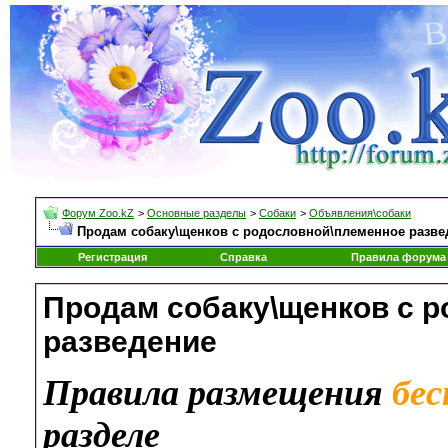
Форум Zoo.kZ
>
Основные разделы
>
Собаки
>
Объявления\собаки
Продам собаку\щенков с родословной\племенное разве
Регистрация
Справка
Правила форума
Продам собаку\щенков с 
разведение
Правила размещения
бе
разделе