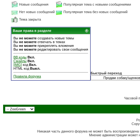
Новые сообщения
Популярная тема с новыми сообщениями
Нет новых сообщений
Популярная тема без новых сообщений
Тема закрыта
Ваши права в разделе
Вы
не можете
создавать новые темы
Вы
не можете
отвечать в темах
Вы
не можете
прикреплять вложения
Вы
не можете
редактировать свои сообщения
BB коды
Вкл.
Смайлы
Вкл.
[IMG]
код
Вкл.
HTML код
Выкл.
Быстрый переход
Правила форума
Часовой 
Po
Copyr
Никакая часть данного форума не может быть воспроизведена 
Мнение администрации может н