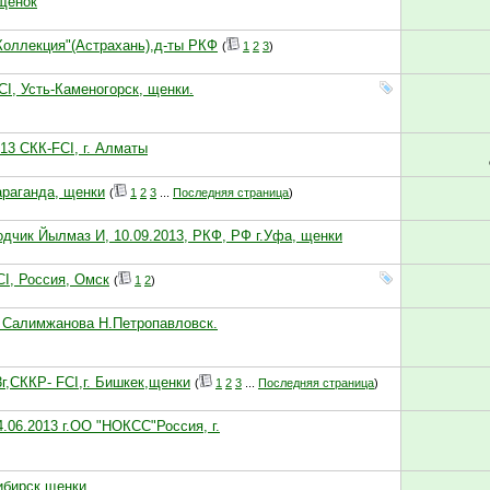
 щенок
 Коллекция"(Астрахань),д-ты РКФ
(
1
2
3
)
CI, Усть-Каменогорск, щенки.
013 СКК-FCI, г. Алматы
араганда, щенки
(
1
2
3
...
Последняя страница
)
дчик Йылмаз И, 10.09.2013, РКФ, РФ г.Уфа, щенки
CI, Россия, Омск
(
1
2
)
в. Салимжанова Н.Петропавловск.
3г,СККР- FCI,г. Бишкек,щенки
(
1
2
3
...
Последняя страница
)
.06.2013 г.ОО "НОКСС"Россия, г.
ибирск,щенки