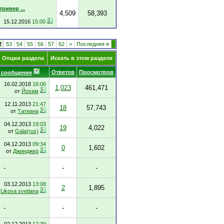
ривер ...
4,509
58,393
15.12.2016
15:00
2
53
54
55
56
57
62
>
Последняя
»
Опции раздела
Искать в этом разделе
Ответов
Просмотров
 сообщение
16.02.2018
16:06
1,023
461,471
от
Йохим
12.11.2013
21:47
18
57,743
от
Татиана
04.12.2013
19:03
19
4,022
от
Gala(rus)
04.12.2013
09:34
0
1,602
от
Джинджер
-
-
-
03.12.2013
13:08
2
1,895
т
Likova svetlana
-
-
-