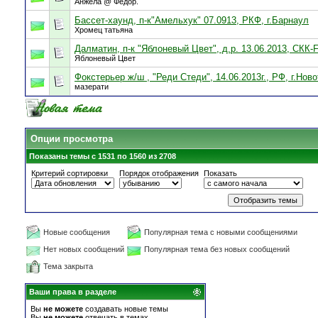
Анжела @ Фёдор.
Бассет-хаунд, п-к"Амельхук" 07.0913, РКФ, г.Барнаул
Хромец татьяна
Далматин, п-к "Яблоневый Цвет", д.р. 13.06.2013, СКК-
Яблоневый Цвет
Фокстерьер ж/ш , "Реди Стеди", 14.06.2013г., РФ, г.Нов
мазерати
Опции просмотра
Показаны темы с 1531 по 1560 из 2708
Критерий сортировки
Порядок отображения
Показать
Новые сообщения
Популярная тема с новыми сообщениями
Нет новых сообщений
Популярная тема без новых сообщений
Тема закрыта
Ваши права в разделе
Вы
не можете
создавать новые темы
Вы
не можете
отвечать в темах