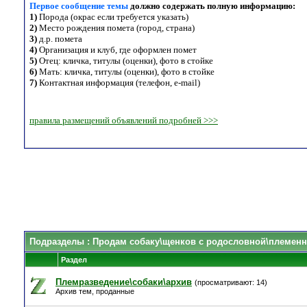
Первое сообщение темы
должно содержать полную информацию:
1)
Порода (окрас если требуется указать)
2)
Место рождения помета (город, страна)
3)
д.р. помета
4)
Организация и клуб, где оформлен помет
5)
Отец: кличка, титулы (оценки), фото в стойке
6)
Мать: кличка, титулы (оценки), фото в стойке
7)
Контактная информация (телефон, e-mail)
правила размещений объявлений подробней >>>
Подразделы
: Продам собаку\щенков с родословной\племенн
Раздел
Племразведение\собаки\архив
(просматривают: 14)
Архив тем, проданные