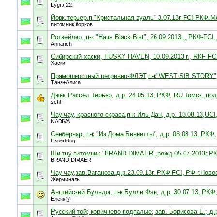
Lygra.22
Йорк.терьер.п."Кристальная вуаль" 3.07.13г FCI-РКФ.М
питомник йорков
Ротвейлер, п-к "Haus Black Bist", 26.09.2013г., РКФ-FC
Annarich
Сибирский хаски, HUSKY HAVEN, 10.09.2013 г., RKF-FCI
Хаски
Прямошерстный ретривер-ФЛЭТ,п-к"WEST SIB STORY",1
Таня+Алиса
Джек Рассел Терьер, д.р. 24.05.13, РКФ, RU Томск, п
schh
Чау-чау, красного окраса,п-к Иль Дан, д.р. 13.08.13,UC
NADIVA
Сенбернар, п-к "Из Дома Беннетты", д.р. 08.08.13, РКФ
Expertdog
Ши-тцу,питомник "BRAND DIMAER",рожд.05.07.2013г,Р
BRAND DIMAER
Чау чау,зав.Ваганова.д.р.23.09.13г. РКФ-FCI, РФ г.Нов
Жерминаль
Английский Бульдог, п-к Булли Фэн, д.р. 30.07.13, РКФ,
Еленк@
Русский той; коричнево-подпалые; зав. Борисова Е.; д.