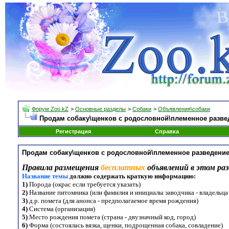
Форум Zoo.kZ
>
Основные разделы
>
Собаки
>
Объявления\собаки
Продам собаку\щенков с родословной\племенное разве
Регистрация
Справка
Продам собаку\щенков с родословной\племенное разведени
Правила размещения
бесплатных
объявлений в этом раз
Название темы
должно содержать краткую информацию:
1)
Порода (окрас если требуется указать)
2)
Название питомника (или фамилия и инициалы заводчика - владельца
3)
д.р. помета (для анонса - предполагаемое время рождения)
4)
Система (организация)
5)
Место рождения помета (страна - двузначный код, город)
6)
Форма (состоялась вязка, щенки, подрощенная собака, совладение)