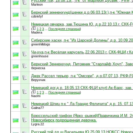
Русский той, 18.08.13г., п-к "от Марлеон Дусвик", РКФ,
Marleon
Бернский зенненхунд(щенки д.р.06.03.13г.),п-к "Южная
cdtnkfyf
Немецкая овчарка, зав.Тющина Ю. д.р.22.10.13.г. СКК-F
(
1
2
3
...
Последняя страница
)
Madera
Сибирские хаски, п-к "Из Царской Долины" д.р. 10.09.2
greenhilldogs
Чи-хуа,п-к Весёлая карусель,22.06.2013 г.,СКК-ФЦИ,г.К
greenhouse
Бернский Зенненхунд, Питомник "Старлайф Хоуп", Заво
бернеска
Джек Рассел терьер, п-к "Омсори", д.р.07.07.13, РКФ-F
Верунчик
Немецкий дог,д.р. 18.05.13 СКК-ФЦИ клуб Ак-Барс, за
(
1
2
3
...
Последняя страница
)
Naomi
Немецкий Шпиц п-к " Ла Гранде Феличита" д.р. 15. 07.1
Galina77
Брюссельский грифон (Ярко -рыжий)Правичкина И.М. 24
Новосибирск,подрощенная девочка.
Lygra.22
Русский той дл.ш.Васильева Ю.25.09.13.НОКСС,Новос