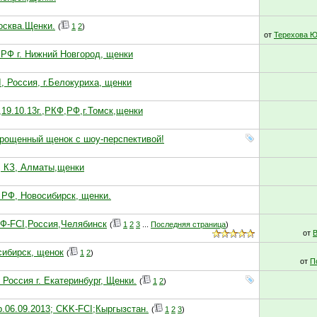
осква.Щенки.
(
1
2
)
от
Терехова Ю
I, РФ г. Нижний Новгород, щенки
, Россия, г.Белокуриха, щенки
9.10.13г.,РКФ,РФ,г.Томск,щенки
одрощенный щенок с шоу-перспективой!
I, КЗ, Алматы,щенки
, РФ, Новосибирск, щенки.
КФ-FCI,Россия,Челябинск
(
1
2
3
...
Последняя страница
)
от
осибирск, щенок
(
1
2
)
от
П
 Россия г. Екатеринбург, Щенки.
(
1
2
)
р.06.09.2013; CKK-FCI;Кыргызстан.
(
1
2
3
)