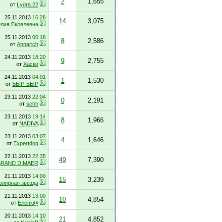
2
1,655
от
Lygra.22
25.11.2013
16:28
14
3,075
лия Яковлевна
25.11.2013
00:18
8
2,586
от
Annarich
24.11.2013
18:20
9
2,755
от
Хаски
24.11.2013
04:01
1
1,530
от
БЫР-БЫР
23.11.2013
22:04
0
2,191
от
schh
23.11.2013
19:14
8
1,966
от
NADIVA
23.11.2013
03:07
4
1,646
от
Expertdog
22.11.2013
22:35
49
7,390
BRAND DIMAER
21.11.2013
14:00
15
3,239
олярная звезда
21.11.2013
13:00
10
4,854
от
Еленк@
20.11.2013
14:10
21
4,852