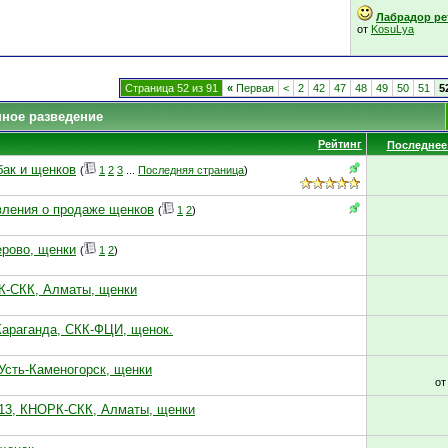
Лабрадор рет
от
KosuLya
Страница 52 из 91
«
Первая
<
2
42
47
48
49
50
51
5
нное разведение
Рейтинг
Последнее
бак и щенков
(
1
2
3
...
Последняя страница
)
ления о продаже щенков
(
1
2
)
ерово, щенки
(
1
2
)
РК-СКК, Алматы, щенки
 Караганда, СКК-ФЦИ, щенок.
 Усть-Каменогорск, щенки
о
2013, КНОРК-СКК, Алматы, щенки