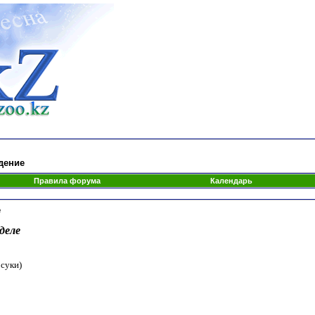
дение
Правила форума
Календарь
е
деле
 суки)