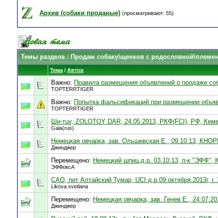
Архив (собаки проданые)
(просматривают: 55)
Темы раздела
: Продам собаку\щенков с родословной\племе
Тема
/
Автор
Важно:
Правила размещения объявлений о продаже со
TOPTERRTIGER
Важно:
Попытка фальсификаций при размещении объяв
TOPTERRTIGER
Ши-тцу, ZOLOTOY DAR, 24.05.2013, РКФ(FCI), РФ, Кем
Gala(rus)
Немецкая овчарка, зав. Ольшевская Е., 09.10.13, КНО
Джинджер
Перемещено:
Немецкий шпиц,д.р. 03.10.13, п-к "ЭФФ",
ЭФФоксА
САО, пит Алтайский Тумар, UCI д.р 09 октября 2013г, г.
Likova svetlana
Перемещено:
Немецкая овчарка, зав. Генев Е., 24.07.
Джинджер