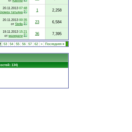
от
KatrinB
20.11.2013
07:48
1
2,258
Хромец татьяна
20.11.2013
00:35
23
6,584
от
Stella
19.11.2013
15:21
36
7,395
от
мазерати
2
53
54
55
56
57
62
>
Последняя
»
гостей: 134)