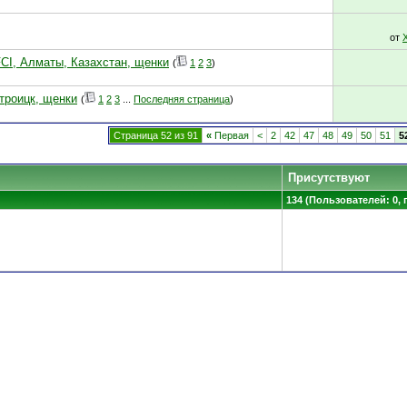
от
FCI, Алматы, Казахстан, щенки
(
1
2
3
)
отроицк, щенки
(
1
2
3
...
Последняя страница
)
Страница 52 из 91
«
Первая
<
2
42
47
48
49
50
51
5
Присутствуют
134 (Пользователей: 0, 