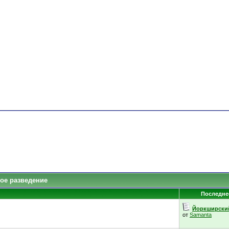
ое разведение
Последне
Йоркширский 
от
Samanta