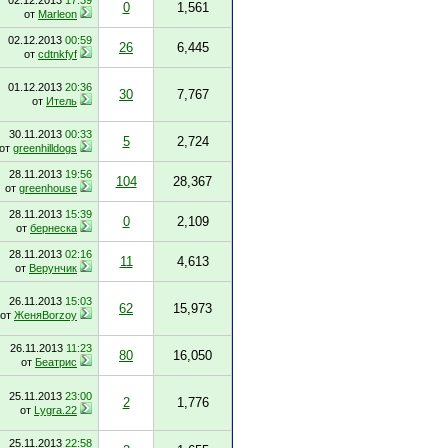
02.12.2013
17:39
0
1,561
от
Marleon
02.12.2013
00:59
26
6,445
от
cdtnkfyf
01.12.2013
20:36
30
7,767
от
Итель
30.11.2013
00:33
5
2,724
от
greenhilldogs
28.11.2013
19:56
104
28,367
от
greenhouse
28.11.2013
15:39
0
2,109
от
бернеска
28.11.2013
02:16
11
4,613
от
Верунчик
26.11.2013
15:03
62
15,973
от
ЖеняBorzoy
26.11.2013
11:23
80
16,050
от
Беатрис
25.11.2013
23:00
2
1,776
от
Lygra.22
25.11.2013
22:58