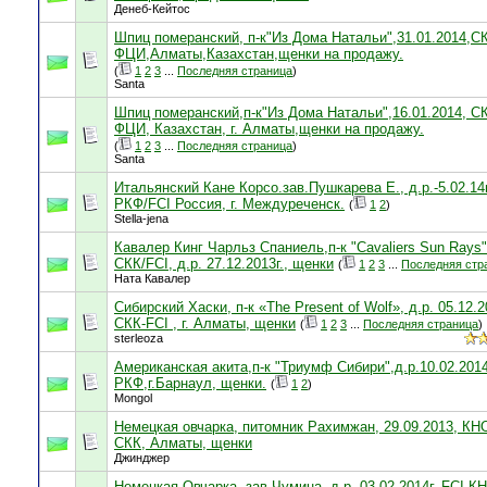
Денеб-Кейтос
Шпиц померанский, п-к"Из Дома Натальи",31.01.2014,С
ФЦИ,Алматы,Казахстан,щенки на продажу.
(
1
2
3
...
Последняя страница
)
Santa
Шпиц померанский,п-к"Из Дома Натальи",16.01.2014, С
ФЦИ, Казахстан, г. Алматы,щенки на продажу.
(
1
2
3
...
Последняя страница
)
Santa
Итальянский Кане Корсо.зав.Пушкарева Е., д.р.-5.02.14г
РКФ/FCI Россия, г. Междуреченск.
(
1
2
)
Stella-jena
Кавалер Кинг Чарльз Спаниель,п-к "Cavaliers Sun Rays"
СКК/FCI, д.р. 27.12.2013г., щенки
(
1
2
3
...
Последняя стр
Ната Кавалер
Сибирский Хаски, п-к «The Present of Wolf», д.р. 05.12.2
СКК-FCI , г. Алматы, щенки
(
1
2
3
...
Последняя страница
)
sterleoza
Американская акита,п-к "Триумф Сибири",д.р.10.02.2014г
РКФ,г.Барнаул, щенки.
(
1
2
)
Mongol
Немецкая овчарка, питомник Рахимжан, 29.09.2013, КН
СКК, Алматы, щенки
Джинджер
Немецкая Овчарка, зав.Чумина, д.р. 03.02.2014г. FCI-К