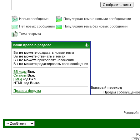
Новые сообщения
Популярная тема с новыми сообщениями
Нет новых сообщений
Популярная тема без новых сообщений
Тема закрыта
Ваши права в разделе
Вы
не можете
создавать новые темы
Вы
не можете
отвечать в темах
Вы
не можете
прикреплять вложения
Вы
не можете
редактировать свои сообщения
BB коды
Вкл.
Смайлы
Вкл.
[IMG]
код
Вкл.
HTML код
Выкл.
Быстрый переход
Правила форума
Часовой 
Po
Copyr