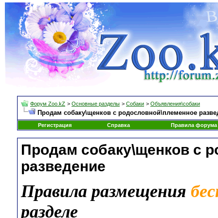
Форум Zoo.kZ
>
Основные разделы
>
Собаки
>
Объявления\собаки
Продам собаку\щенков с родословной\племенное разве
Регистрация
Справка
Правила форума
Продам собаку\щенков с 
разведение
Правила размещения
бе
разделе