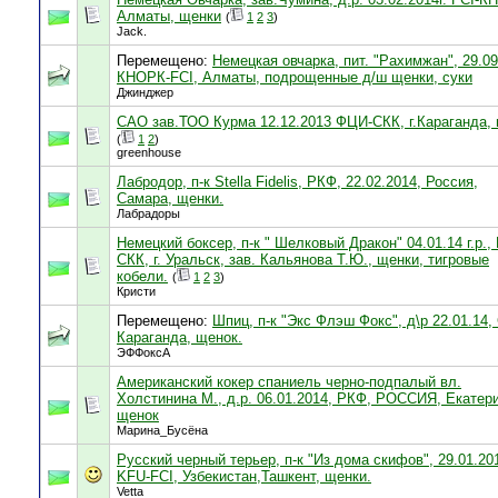
Алматы, щенки
(
1
2
3
)
Jack.
Перемещено:
Немецкая овчарка, пит. "Рахимжан", 29.09
КНОРК-FCI, Алматы, подрощенные д/ш щенки, суки
Джинджер
САО зав.ТОО Курма 12.12.2013 ФЦИ-СКК, г.Караганда,
(
1
2
)
greenhouse
Лабродор, п-к Stella Fidelis, РКФ, 22.02.2014, Россия,
Самара, щенки.
Лабрадоры
Немецкий боксер, п-к " Шелковый Дракон" 04.01.14 г.р., 
СКК, г. Уральск, зав. Кальянова Т.Ю., щенки, тигровые
кобели.
(
1
2
3
)
Кристи
Перемещено:
Шпиц, п-к "Экс Флэш Фокс", д\р 22.01.14,
Караганда, щенок.
ЭФФоксА
Американский кокер спаниель черно-подпалый вл.
Холстинина М., д.р. 06.01.2014, РКФ, РОССИЯ, Екатери
щенок
Марина_Бусёна
Русский черный терьер, п-к "Из дома скифов", 29.01.20
KFU-FCI, Узбекистан,Ташкент, щенки.
Vetta