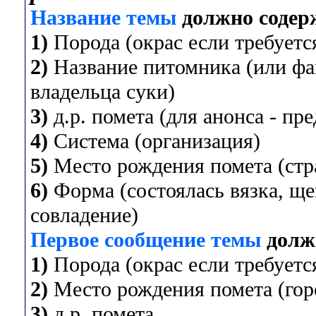
Название темы
должно содер
1)
Порода (окрас если требуется
2)
Название питомника (или фа
владельца суки)
3)
д.р. помета (для анонса - пр
4)
Система (организация)
5)
Место рождения помета (стра
6)
Форма (состоялась вязка, ще
совладение)
Первое сообщение темы
долж
1)
Порода (окрас если требуется
2)
Место рождения помета (горо
3)
д.р. помета