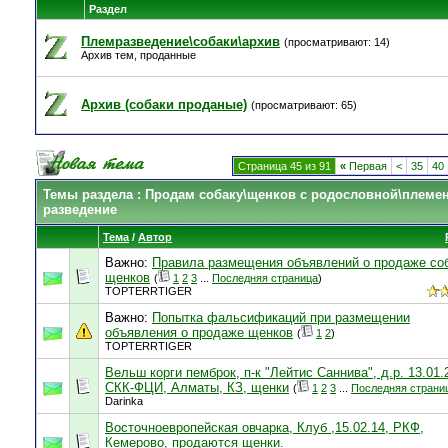
Раздел
Племразведение\собаки\архив
(просматривают: 14)
Архив тем, проданные
Архив (собаки проданые)
(просматривают: 65)
Страница 45 из 91
«
Первая
<
35
40
Темы раздела
: Продам собаку\щенков с родословной\племе
разведение
Тема
/
Автор
Важно:
Правила размещения объявлений о продаже соб
щенков
(
1
2
3
...
Последняя страница
)
TOPTERRTIGER
Важно:
Попытка фальсификаций при размещении
объявления о продаже щенков
(
1
2
)
TOPTERRTIGER
Вельш корги пемброк, п-к "Лейтис Саннива", д.р. 13.01.
СКК-ФЦИ, Алматы, КЗ, щенки
(
1
2
3
...
Последняя страни
Darinka
Восточноевропейская овчарка, Клуб ,15.02.14, РКФ,
Кемерово, продаются щенки.