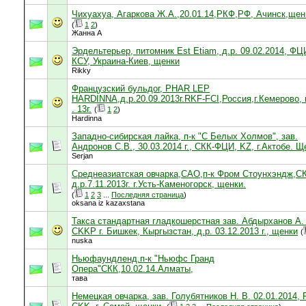
Чихуахуа, Агаркова Ж.А.,20.01.14,РКФ,РФ, Ачинск,щен
(
1
2
)
Жанна А
Эрдельтерьер, питомник Est Etiam, д.р. 09.02.2014, ФЦ
КСУ, Украина-Киев, щенки
Rikky
Французский бульдог, PHAR LEP
HARDINNA,д.р.20.09.2013г.RKF-FCI,Россия,г.Кемерово,
. 13г.
(
1
2
)
Hardinna
Западно-сибирская лайка, п-к "С Белых Холмов", зав.
Андронов С.В., 30.03.2014 г., СКК-ФЦИ, KZ, г.Актобе. Щ
Serjan
Среднеазиатская овчарка,САО,п-к Фром Стоунхэндж,СК
д.р.7.11.2013г. г.Усть-Каменогорск, щенки.
(
1
2
3
...
Последняя страница
)
oksana iz kazaxstana
Такса стандартная гладкошерстная зав. Абдырханов А. 
CKKР г. Бишкек, Кыргызстан, д.р. 03.12.2013 г., щенки
(
nuska
Ньюфаундленд.п-к "Ньюфс Гранд
Опера"СКК,10.02.14.Алматы,
тава
Немецкая овчарка, зав. Голубятников Н. В. 02.01.2014, 