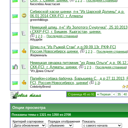
CKK, г. Семей, щенки.
(
1
2
3
...
Последняя страница
)
Киселёва Анастасия
Сибирской хаски щенки, п-к "Из Царской Долины" д.р.
06.01.2014 СКК-FCI, г. Алматы
greenhilldogs
Немецкий шпиц, п-к" Из Золотого Сундучка", 25.10.2013
г.СККР-FCI, г. Бишкек, Кыргзстан, щенки.
(
1
2
3
...
Последняя страница
)
Абудаби
Щпиц.п-к "Из Рыжей Стаи" д.р.09.09.13г. РКФ-FCI
Россия.Новосибирск,щенки.
(
1
2
3
...
Последняя страница
)
Жерминаль
Немецкая овчарка питомник "из Дома Ольги" д.р. 06.12.
СКК-FCI, г. Алматы. щенки.
(
1
2
3
...
Последняя страница
)
"Из Дома Ольги"
Папийон-собака бабочка, Барышева С., д.р 27.11.2013,
FCI, Россия-Новосибирск, щенки!
(
1
2
)
CelebrityBrend
Страница 45 из 91
«
Первая
<
35
40
Опции просмотра
Показаны темы с 1321 по 1350 из 2708
Критерий сортировки
Порядок отображения
Показать