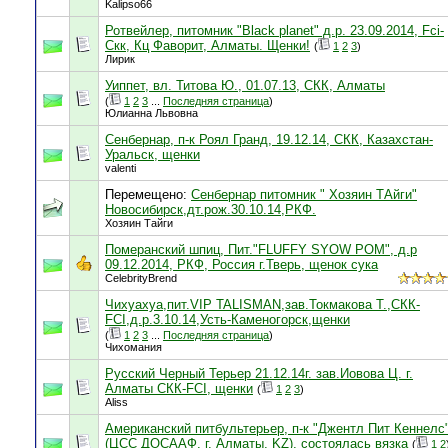
Kalipso66
Ротвейлер, питомник "Black planet" д.р. 23.09.2014, Fci-
Скк, Кц Фаворит, Алматы. Щенки!
(
1
2
3
)
Лирик
Уиппет, вл. Титова Ю., 01.07.13, СКК, Алматы
(
1
2
3
...
Последняя страница
)
Юлианна Львовна
Сенбернар, п-к Роял Гранд, 19.12.14, СКК, Казахстан-
Уральск, щенки
valenti
Перемещено:
Сенбернар питомник " Хозяин ТАйги"
Новосибирск,дт.рож.30.10.14,РКФ.
Хозяин Тайги
Померанский шпиц, Пит."FLUFFY SYOW POM", д.р
09.12.2014, РКФ, Россия г.Тверь, щенок сука
CelebrityBrend
Чихуахуа,пит.VIP TALISMAN,зав.Токмакова Т.,СКК-
FCI,д.р.3.10.14,Усть-Каменогорск,щенки
(
1
2
3
...
Последняя страница
)
Чихомания
Русский Черный Терьер 21.12.14г. зав.Иовова Ц. г.
Алматы СКК-FCI, щенки
(
1
2
3
)
Aliss
Американский питбультерьер, п-к "Джентл Пит Кеннелс
(ЦСС ДОСААФ, г. Алматы, KZ), состоялась вязка
(
1
2