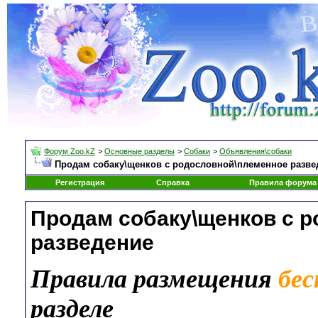
Форум Zoo.kZ
>
Основные разделы
>
Собаки
>
Объявления\собаки
Продам собаку\щенков с родословной\племенное разве
Регистрация
Справка
Правила форума
Продам собаку\щенков с 
разведение
Правила размещения
бе
разделе