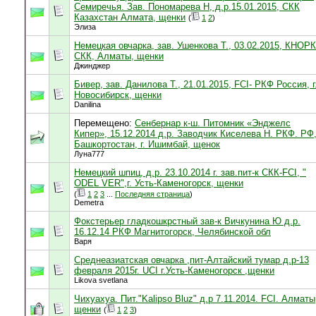
Семиречья. Зав. Пономарева Н, д.р.15.01.2015, СКК
Казахстан Алмата, щенки
(
1
2
)
Элиза
Немецкая овчарка, зав. Ушенкова Т., 03.02.2015, КНОРК
СКК, Алматы, щенки
Джинджер
Бивер, зав. Данилова Т., 21.01.2015, FCI- РКФ Россия, г
Новосибирск, щенки
Danilina
Перемещено:
Сенбернар к-ш. Питомник «Энджелс
Кипер», 15.12.2014 д.р. Заводчик Киселева Н. РКФ. РФ
Башкортостан, г. Ишимбай, щенок
Луна777
Немецкий шпиц, д.р. 23.10.2014 г. зав.пит-к СКК-FCI, "
ODEL VER",г. Усть-Каменогорск, щенки
(
1
2
3
...
Последняя страница
)
Demetra
Фокстерьер гладкошкрстный зав-к Вичкунина Ю д.р.
16.12.14 РКФ Магнитогорск, Челябинской обл
Варя
Среднеазиатская овчарка ,пит-Алтайский тумар д.р-13
февраля 2015г. UCI г.Усть-Каменогорск ,щенки
Likova svetlana
Чихуахуа. Пит."Kalipso Bluz" д.р 7.11.2014. FCI. Алматы
щенки
(
1
2
3
)