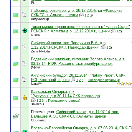
Pit
Лабрадор ретривер, д.р. 28.12.2014г. кц «Фаворит»
СКК/FCI г. Алматы, щенки
(
1
2
3
)
Аида/Калиф
Такса миниатюрная жесткошерстная п-к "Елана Старс"
FCI-CKK г. Алматы д.р. 12.12.2014 г., щенки
(
1
2
)
nuska
Сибирский хаски, зав.Павлухина В.А. д.р
1.12.2014,FCI-СКК,г. Павлодар,Щенки.
(
1
2
)
Zena Pfvlodar
Родезийский риджбек, питомник Золото Алекса, д.т.
03.12.14, РКФ, Россия г. Екатеринбург, щенок
ЯФФА
Английский бульдог, 28.11.2014, "Nataly Pride", СКК-
FCI, Костанай, щенки
(
1
2
3
...
Последняя страница
)
Natali***
Кавказская Овчарка, п-к
"Гургузан",д.р.30.11.14,СКК,Караганда
(
1
2
3
...
Последняя страница
)
Закиевы
Перемещено:
Сибирский хаски, д.р.11.07.14, зав.
Балышев А.О., СКК-FCI, г.Алматы, щенки
CDomalex
Восточно-Европейская Овчарка, д.р. 07.03.2014, CKK-F