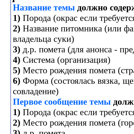
Название темы
должно содер
1)
Порода (окрас если требуется
2)
Название питомника (или фа
владельца суки)
3)
д.р. помета (для анонса - пр
4)
Система (организация)
5)
Место рождения помета (стра
6)
Форма (состоялась вязка, ще
совладение)
Первое сообщение темы
долж
1)
Порода (окрас если требуется
2)
Место рождения помета (горо
3)
д.р. помета