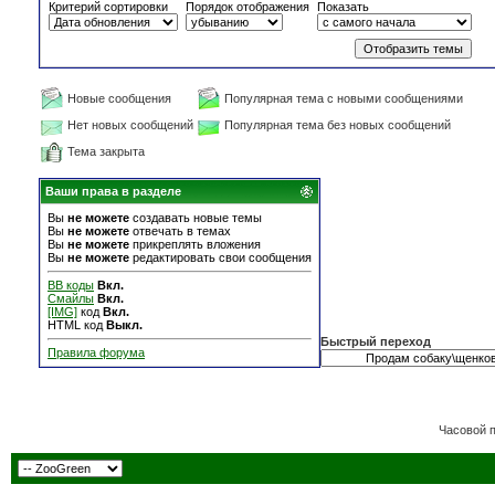
Критерий сортировки
Порядок отображения
Показать
Новые сообщения
Популярная тема с новыми сообщениями
Нет новых сообщений
Популярная тема без новых сообщений
Тема закрыта
Ваши права в разделе
Вы
не можете
создавать новые темы
Вы
не можете
отвечать в темах
Вы
не можете
прикреплять вложения
Вы
не можете
редактировать свои сообщения
BB коды
Вкл.
Смайлы
Вкл.
[IMG]
код
Вкл.
HTML код
Выкл.
Быстрый переход
Правила форума
Часовой 