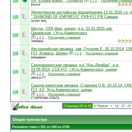
п-к "Empire Boevir", г.Алматы
(
1
2
3
...
Последняя страниц
Elverd
Уиппет(малая английская борзая)щенки 13.01.2015 г.р.,п
" DIAMOND OF EMPRESS" РКФ-FCI РФ Самара
oyster-bey
Ши-тцу ,СКК-фци ,щенки, д.р. 22.01.2015.зав.
Цишевская, г.Усть-Каменогорск
(
1
2
3
...
Последняя страница
)
Забавка
Австралийская овчарка, зав. Глушняк Е. 30.10.2014, СК
FCI, Алматы, Щенки
(
1
2
3
...
Последняя страница
)
мандарин
Среднеазиатская овчарка, п-к "Аль-Джабар", д.р.
24.09.2014, ССК-FCI, г.Усть-Каменогорск, щенки
(
1
2
3
...
Последняя страница
)
aleksss77
Средне-азиатская овчарка, Старкова О.В. 20.10.14. СКК
FCI, KZ, Усть-Каменогорск, щенки
(
1
2
3
...
Последняя страница
)
СТАРКОВА ОЛЬГА
Страница 28 из 91
«
Первая
<
18
23
24
Опции просмотра
Показаны темы с 811 по 840 из 2708