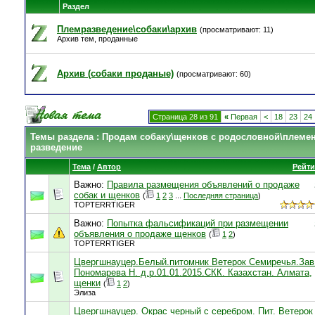
Раздел
Племразведение\собаки\архив
(просматривают: 11)
Архив тем, проданные
Архив (собаки проданые)
(просматривают: 60)
Страница 28 из 91
«
Первая
<
18
23
24
Темы раздела
: Продам собаку\щенков с родословной\племе
разведение
Тема
/
Автор
Рейти
Важно:
Правила размещения объявлений о продаже
собак и щенков
(
1
2
3
...
Последняя страница
)
TOPTERRTIGER
Важно:
Попытка фальсификаций при размещении
объявления о продаже щенков
(
1
2
)
TOPTERRTIGER
Цвергшнауцер.Белый.питомник Ветерок Семиречья.Зав
Пономарева Н. д.р.01.01.2015.СКК. Казахстан. Алмата,
щенки
(
1
2
)
Элиза
Цвергшнауцер. Окрас черный с серебром. Пит. Ветерок