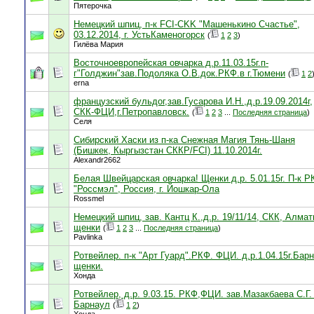
Пятерочка
Немецкий шпиц, п-к FCI-CKK "Машенькино Счастье",
03.12.2014, г. УстьКаменогорск
(
1
2
3
)
Гилёва Мария
Восточноевропейская овчарка д.р.11.03.15г.п-
г"Голджин"зав.Подоляка О.В.док.РКФ.в г.Тюмени
(
1
2
erna
французский бульдог,зав.Гусарова И.Н.,д.р.19.09.2014г,
СКК-ФЦИ,г.Петропавловск.
(
1
2
3
...
Последняя страница
)
Селя
Сибирский Хаски из п-ка Снежная Магия Тянь-Шаня
(Бишкек, Кыргызстан СККР/FCI) 11.10.2014г.
Alexandr2662
Белая Швейцарская овчарка! Щенки д.р. 5.01.15г. П-к 
"Россмэл", Россия, г. Йошкар-Ола
Rossmel
Немецкий шпиц, зав. Кантц К.,д.р. 19/11/14, СКК, Алмат
щенки
(
1
2
3
...
Последняя страница
)
Pavlinka
Ротвейлер. п-к "Арт Гуард".РКФ. ФЦИ. д.р.1.04.15г.Бар
щенки.
Хонда
Ротвейлер, д.р. 9.03.15. РКФ,ФЦИ. зав.Мазакбаева С.Г
Барнаул
(
1
2
)