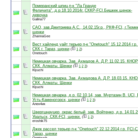
Померанский шпиц,п-к "Ла Гранде
Феличита".,д.р.18.10.2014г.,СККР-FCI.Бишкек.щенок-
девочка
Galina77
САО, зав.Дмитриева А.С., 14.02.15г.р., РКФ-FCI, г.Тюме
щенки
ZhannaGee
Вест хайленд уайт терьер п-к "Onetouch" 15.12.2014 г.р.
СКК г. Тараз, щенки
(
1
2
)
Onetouch
Немецкая овчарка. Зав. Ахмадов А. Д.Р. 11.02.15. КНОР
СКК. Алматы. Щенки
(
1
2
3
)
Klyuchi
Немецкая овчарка. Зав. Ахмадова А. Д.Р. 18.03.15. КНО
СКК. Алматы. Щенки
Klyuchi
Немецкая овчарка, д.р. 02.10.14, зав. Муртазин В. UCI, 
Усть-Каменогорск, щенки
(
1
2
3
)
Ален4ик
Цвергшнауцер, окрас белый, зав. Войтенко, д.р. 14.01.2
Уральск, СКК-FCI, щенки.
(
1
2
)
eroshik75
Джек рассел терьер п-к "Onetouch" 22.12.2014 г.р. FCI-С
Тараз, щенки
Onetouch