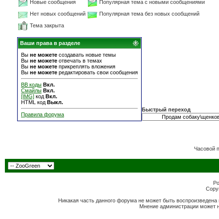
Новые сообщения
Популярная тема с новыми сообщениями
Нет новых сообщений
Популярная тема без новых сообщений
Тема закрыта
Ваши права в разделе
Вы
не можете
создавать новые темы
Вы
не можете
отвечать в темах
Вы
не можете
прикреплять вложения
Вы
не можете
редактировать свои сообщения
BB коды
Вкл.
Смайлы
Вкл.
[IMG]
код
Вкл.
HTML код
Выкл.
Быстрый переход
Правила форума
Часовой 
Po
Copyr
Никакая часть данного форума не может быть воспроизведена 
Мнение администрации может н