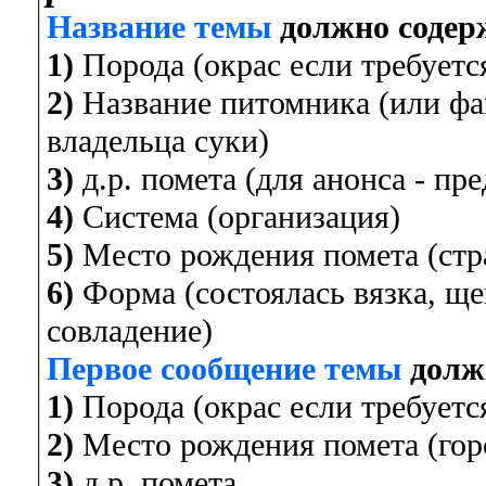
Название темы
должно содер
1)
Порода (окрас если требуется
2)
Название питомника (или фа
владельца суки)
3)
д.р. помета (для анонса - пр
4)
Система (организация)
5)
Место рождения помета (стра
6)
Форма (состоялась вязка, ще
совладение)
Первое сообщение темы
долж
1)
Порода (окрас если требуется
2)
Место рождения помета (горо
3)
д.р. помета