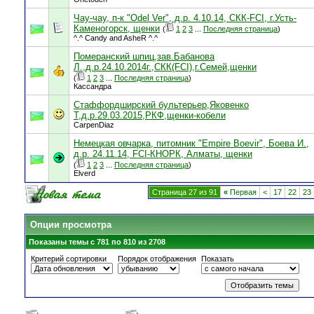
Чау-чау, п-к "Odel Ver", д.р. 4.10.14, СКК-FCI, г.Усть-
Каменогорск, щенки
(
1
2
3
...
Последняя страница
)
^.^ Candy and AsheR ^.^
Померанский шпиц,зав.Бабанова
Л.,д.р.24.10.2014г.,СКК(FCI),г.Семей,щенки
(
1
2
3
...
Последняя страница
)
Кассандра
Стаффордширский бультерьер,Яковенко
Т,д.р.29.03.2015,РКФ,щенки-кобели
CarpenDiaz
Немецкая овчарка, питомник "Empire Boevir", Боева И.,
д.р. 24.11.14, FCI-КНОРК, Алматы, щенки
(
1
2
3
...
Последняя страница
)
Elverd
Страница 27 из 91
«
Первая
<
17
22
23
Опции просмотра
Показаны темы с 781 по 810 из 2708
Критерий сортировки
Порядок отображения
Показать