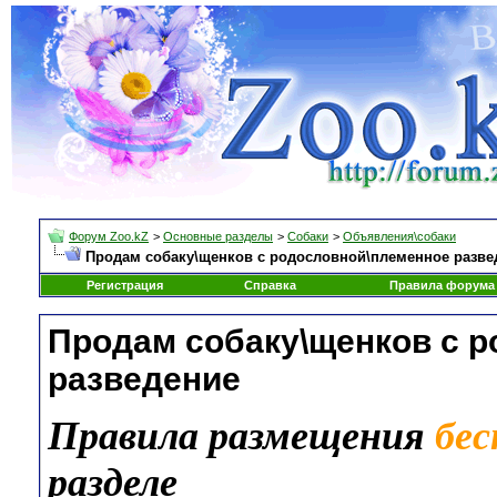
Форум Zoo.kZ
>
Основные разделы
>
Собаки
>
Объявления\собаки
Продам собаку\щенков с родословной\племенное разве
Регистрация
Справка
Правила форума
Продам собаку\щенков с 
разведение
Правила размещения
бе
разделе