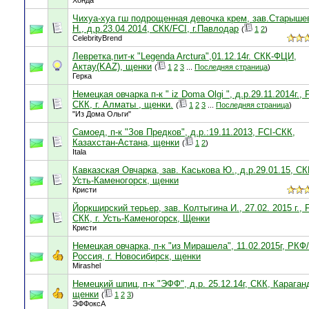
Хонда
Чихуа-хуа гш подрощенная девочка крем, зав.Старыше
Н., д.р.23.04.2014, СКК/FCI, г.Павлодар
(
1
2
)
CelebrityBrend
Левретка,пит-к "Legenda Arctura",01.12.14г. СКК-ФЦИ,
Актау(KAZ), щенки
(
1
2
3
...
Последняя страница
)
Герка
Немецкая овчарка п-к " iz Doma Olgi ", д.р.29.11.2014г., 
СКК, г. Алматы , щенки.
(
1
2
3
...
Последняя страница
)
"Из Дома Ольги"
Самоед, п-к "Зов Предков", д.р.:19.11.2013, FCI-СКК,
Казахстан-Астана, щенки
(
1
2
)
Itala
Кавказская Овчарка, зав. Каськова Ю., д.р.29.01.15, СК
Усть-Каменогорск, щенки
Кристи
Йоркширский терьер, зав. Колтыгина И., 27.02. 2015 г., 
СКК, г. Усть-Каменогорск, Щенки
Кристи
Немецкая овчарка, п-к "из Мирашела", 11.02.2015г, РКФ/
Россия, г. Новосибирск, щенки
Mirashel
Немецкий шпиц, п-к "ЭФФ", д.р. 25.12.14г, СКК, Караган
щенки
(
1
2
3
)
ЭФФоксА