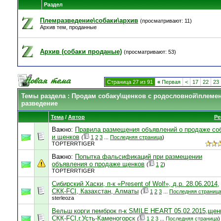
Раздел
Племразведение\собаки\архив
(просматривают: 11)
Архив тем, проданные
Архив (собаки проданые)
(просматривают: 53)
Страница 27 из 91
«
Первая
<
17
22
23
Темы раздела
: Продам собаку\щенков с родословной\племе
разведение
Тема
/
Автор
Ре
Важно:
Правила размещения объявлений о продаже со
и щенков
(
1
2
3
...
Последняя страница
)
TOPTERRTIGER
Важно:
Попытка фальсификаций при размещении
объявления о продаже щенков
(
1
2
)
TOPTERRTIGER
Сибирский Хаски, п-к «Present of Wolf», д.р. 28.06.2014,
СКК-FCI, Казахстан, Алматы
(
1
2
3
...
Последняя страниц
sterleoza
Вельш корги пемброк п-к SMILE HEART 05.02.2015,щен
СКК-FCI,г.Усть-Каменогорск
(
1
2
3
...
Последняя страница
)