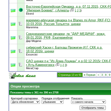
Illiada
Восточно-Европейская Овчарка, д.р. 07.11.2015, CKK-FC
"Империя Боевир", г.Алматы
(
1
2
3
)
Elverd
мареммо-абруцкая овчарка,п-к Blanes mi Amor, RKF-FCI
10.03.2016, Россия Тольятти, щенки
Maremma
Среднеазиатские овчарки, пк "ДАР МЕДИЧИ", рожд.
09.01.2016, РКФ, Екатеринбург
Дар Медичи
сибирский Хаски г. Балхаш Прожигин И.Г. СКК д.р.
18.02.2016г. щенки
Exsorcist
САО щенки п-к "Из Дома Лоцман" д.р.02.12.2015г СКК-F
г.Усть-Каменогорск
(
1
2
3
)
МегаСтар
Страница 13 из 91
«
Первая
<
3
8
9
Опции просмотра
Показаны темы с 361 по 390 из 2708
Критерий сортировки
Порядок отображения
Показать