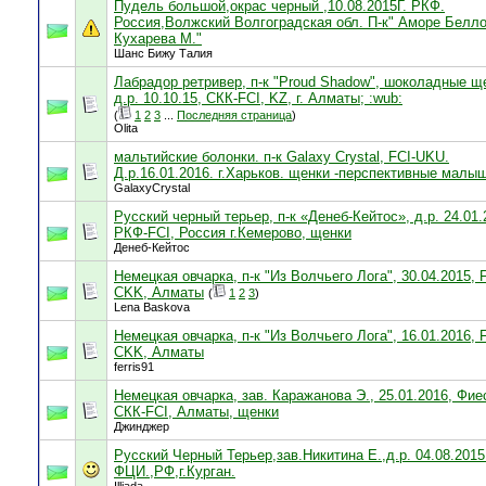
Пудель большой,окрас черный ,10.08.2015Г. РКФ.
Россия,Волжский Волгоградская обл. П-к" Аморе Белло
Кухарева М."
Шанс Бижу Талия
Лабрадор ретривер, п-к "Proud Shadow", шоколадные щ
д.р. 10.10.15, СКК-FCI, KZ, г. Алматы; :wub:
(
1
2
3
...
Последняя страница
)
Olita
мальтийские болонки. п-к Galaxy Crystal, FCI-UKU.
Д.р.16.01.2016. г.Харьков. щенки -перспективные малы
GalaxyCrystal
Русский черный терьер, п-к «Денеб-Кейтос», д.р. 24.01.
РКФ-FCI, Россия г.Кемерово, щенки
Денеб-Кейтос
Немецкая овчарка, п-к "Из Волчьего Лога", 30.04.2015, 
CKK, Алматы
(
1
2
3
)
Lena Baskova
Немецкая овчарка, п-к "Из Волчьего Лога", 16.01.2016, 
CKK, Алматы
ferris91
Немецкая овчарка, зав. Каражанова Э., 25.01.2016, Фие
СКК-FCI, Алматы, щенки
Джинджер
Русский Черный Терьер,зав.Никитина Е.,д.р. 04.08.2015
ФЦИ.,РФ,г.Курган.