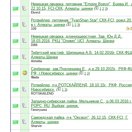
Немецкая овчарка, питомник "Empire Boevir", Боева И., 
22.10.15, FCI-СКК, Алматы, щенки
(
1
2
3
)
Elverd
Ротвейлер, питомник "TyanShan Star" СКК-FCI, рожд.20.
в г. Алматы, щенки
(
1
2
3
)
109
Немецкая овчарка, длинношерстная. Зав. Юн Д.Д.,
18.03.2016, РКЦ "Олимп" UCI, Алматы, Щенки
Di66
Тибетский мастиф. Шипицина А.Б. 14.02.2016г. СКК-ФЦ
Алматы.Щенки
Annetta
Сенбернар, зав.Пчелинцева Е., д.р.29.10.2015г., РКФ-Ф
РФ, г.Новосибирск, щенки
(
1
2
)
Illiada
Ротвейлер, п-к РОТСКАЙЛЕНД, 18.10.15г., РКФ, Россия,
Новосибирск.
(
1
2
)
ROTSKAILEND
Западно-сибирская лайка, Мельников С., р.06.03.2016 г.
РОРС, RU, Выборг, щенок.
Гапатушка
Самоедская лайка, п-к "Оксвол", 26.12.15, СКК-FCI, Г.
Алматы, щенки
Sharvin