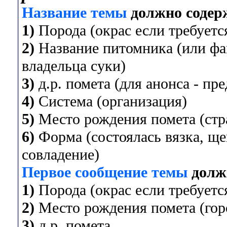
Название темы
должно содер
1)
Порода (окрас если требуется
2)
Название питомника (или фа
владельца суки)
3)
д.р. помета (для анонса - пр
4)
Система (организация)
5)
Место рождения помета (стра
6)
Форма (состоялась вязка, ще
совладение)
Первое сообщение темы
долж
1)
Порода (окрас если требуется
2)
Место рождения помета (горо
3)
д.р. помета