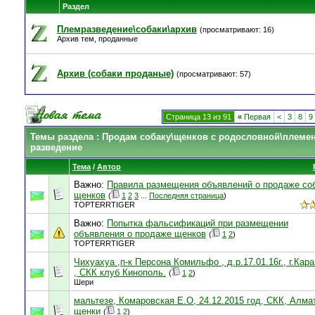
Раздел
Племразведение\собаки\архив
(просматривают: 16)
Архив тем, проданные
Архив (собаки проданые)
(просматривают: 57)
Страница 13 из 91
«
Первая
<
3
8
9
Темы раздела
: Продам собаку\щенков с родословной\племе
разведение
Тема
/
Автор
Важно:
Правила размещения объявлений о продаже соб
щенков
(
1
2
3
...
Последняя страница
)
TOPTERRTIGER
Важно:
Попытка фальсификаций при размещении
объявления о продаже щенков
(
1
2
)
TOPTERRTIGER
Чихуахуа ,п-к Персона Комильфо , д.р.17.01.16г., г.Кар
, СКК клуб Кинополь.
(
1
2
)
Шери
мальтезе, Комаровская Е.О, 24.12.2015 год, СКК, Алма
щенки
(
1
2
)