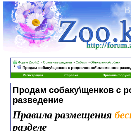
Форум Zoo.kZ
>
Основные разделы
>
Собаки
>
Объявления\собаки
Продам собаку\щенков с родословной\племенное разве
Регистрация
Справка
Правила форума
Продам собаку\щенков с 
разведение
Правила размещения
бе
разделе