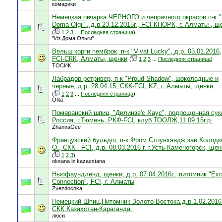
комарики
Немецкая овчарка ЧЕРНОГО и чепрачного окрасов п-к " 
Doma Olgi ", д.р.23.12.2015г., FCI-КНОРК, г. Алматы , щ
(
1
2
3
...
Последняя страница
)
"Из Дома Ольги"
Вельш корги пемброк, п-к "Vivat Lucky", д.р. 05.01.2016,
FCI-СКК, Алматы, щенки
(
1
2
3
...
Последняя страница
)
ТОСИК
Лабрадор ретривер, п-к "Proud Shadow", шоколадные и
черные, д.р. 28.04.15, СКК-FCI, KZ, г. Алматы, щенки
(
1
2
3
...
Последняя страница
)
Olita
Померанский шпиц, "Дилинзе'c Хаус", подрощенная сук
Россия, г.Тюмень, РКФ-FCI, клуб ТООЛЖ,11.09.15г.р.
ZhannaGee
Французский бульдог, п-к Фром Стоунхэндж,зав.Колодк
О., СКК - FCI, д.р. 08.03.2016 г. г.Усть-Каменогорск, щен
(
1
2
3
)
oksana iz kazaxstana
Ньюфаундленд, щенки, д.р. 07.04.2016г., питомник "Exc
Connection", FCI, г. Алматы
Zvezdochka
Немецкий Шпиц.Питомник Золото Востока.д.р.1.02.201
СКК.Казахстан-Караганда.
люси