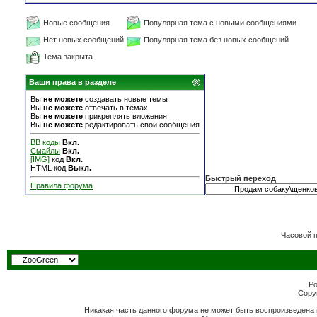
Новые сообщения
Популярная тема с новыми сообщениями
Нет новых сообщений
Популярная тема без новых сообщений
Тема закрыта
Ваши права в разделе
Вы
не можете
создавать новые темы
Вы
не можете
отвечать в темах
Вы
не можете
прикреплять вложения
Вы
не можете
редактировать свои сообщения
BB коды
Вкл.
Смайлы
Вкл.
[IMG]
код
Вкл.
HTML код
Выкл.
Быстрый переход
Правила форума
Часовой 
Po
Copyr
Никакая часть данного форума не может быть воспроизведена 