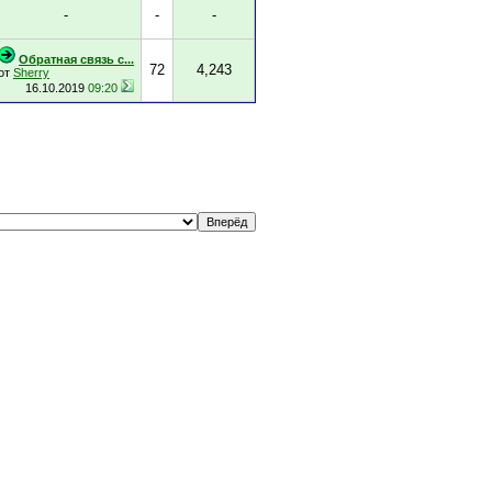
-
-
-
Обратная связь с...
72
4,243
от
Sherry
16.10.2019
09:20